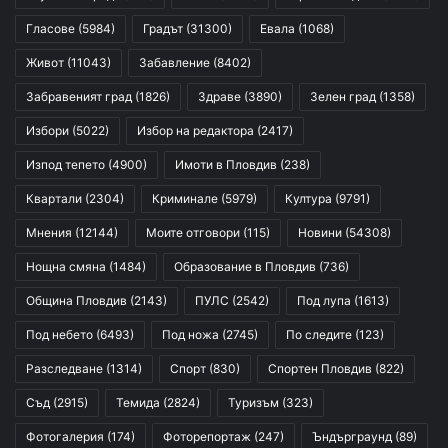
Гласове
(5984)
Градът
(31300)
Евала
(1068)
Живот
(11043)
Забавление
(8402)
Забравеният град
(1826)
Здраве
(3890)
Зелен град
(1358)
Избори
(5022)
Избор на редактора
(2417)
Изпод тепето
(4900)
Имоти в Пловдив
(238)
Квартали
(2304)
Криминале
(5979)
Култура
(9791)
Мнения
(12144)
Моите отговори
(115)
Новини
(54308)
Нощна смяна
(1484)
Образование в Пловдив
(736)
Община Пловдив
(2143)
ПУЛС
(2542)
Под лупа
(1613)
Под небето
(6493)
Под ножа
(2745)
По следите
(123)
Разследване
(1314)
Спорт
(830)
Спортен Пловдив
(822)
Съд
(2915)
Темида
(2824)
Туризъм
(323)
Фотогалерия
(174)
Фоторепортаж
(247)
Ъндърграунд
(89)