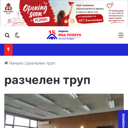
Търсене ...
Switch skin
М
Начало
/
разчелен труп
разчелен труп