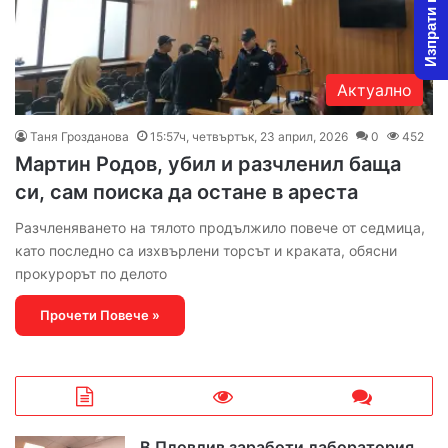
Изпрати новина
Актуално
Таня Грозданова
15:57ч, четвъртък, 23 април, 2026
0
452
Мартин Родов, убил и разчленил баща
си, сам поиска да остане в ареста
Разчленяването на тялото продължило повече от седмица,
като последно са изхвърлени торсът и краката, обясни
прокурорът по делото
Прочети Повече »
В Пловдив заработи лаборатория