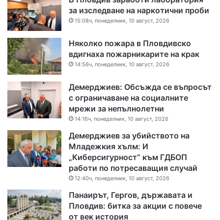
за изследване на наркотични проби
15:08ч, понеделник, 10 август, 2026
Няколко пожара в Пловдивско
вдигнаха пожарникарите на крак
14:56ч, понеделник, 10 август, 2026
Демерджиев: Обсъжда се въпросът
с ограничаване на социалните
мрежи за непълнолетни
14:16ч, понеделник, 10 август, 2026
Демерджиев за убийството на
Младежкия хълм: И
„Киберсигурност“ към ГДБОП
работи по потресаващия случай
12:40ч, понеделник, 10 август, 2026
Панаирът, Гергов, държавата и
Пловдив: битка за акции с повече
от век история