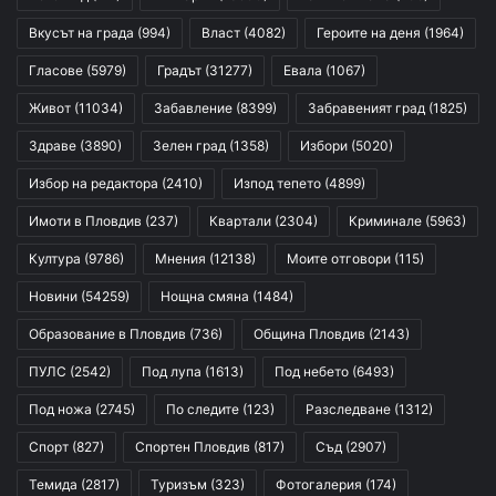
Вкусът на града
(994)
Власт
(4082)
Героите на деня
(1964)
Гласове
(5979)
Градът
(31277)
Евала
(1067)
Живот
(11034)
Забавление
(8399)
Забравеният град
(1825)
Здраве
(3890)
Зелен град
(1358)
Избори
(5020)
Избор на редактора
(2410)
Изпод тепето
(4899)
Имоти в Пловдив
(237)
Квартали
(2304)
Криминале
(5963)
Култура
(9786)
Мнения
(12138)
Моите отговори
(115)
Новини
(54259)
Нощна смяна
(1484)
Образование в Пловдив
(736)
Община Пловдив
(2143)
ПУЛС
(2542)
Под лупа
(1613)
Под небето
(6493)
Под ножа
(2745)
По следите
(123)
Разследване
(1312)
Спорт
(827)
Спортен Пловдив
(817)
Съд
(2907)
Темида
(2817)
Туризъм
(323)
Фотогалерия
(174)