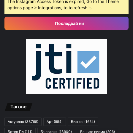
The Instagram Access Token is expired, Go to the Theme
options page > Integrations, to to refresh it.
Последвай ни
Тагове
Актуално
(33795)
Арт
(954)
Бизнес
(1654)
Ботев Пд
(111)
България
(13900)
Вашите писма
(206)