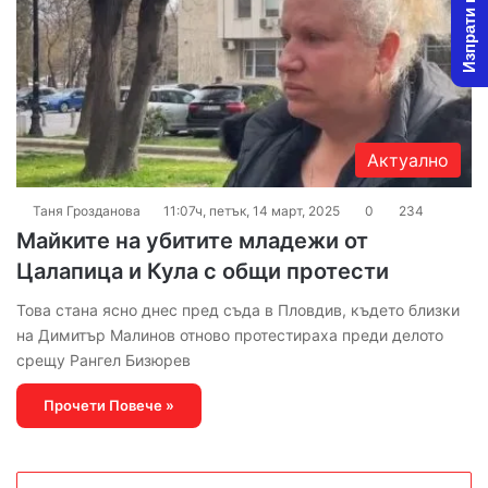
Изпрати новина
Актуално
Таня Грозданова
11:07ч, петък, 14 март, 2025
0
234
Майките на убитите младежи от
Цалапица и Кула с общи протести
Това стана ясно днес пред съда в Пловдив, където близки
на Димитър Малинов отново протестираха преди делото
срещу Рангел Бизюрев
Прочети Повече »