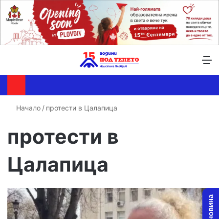
Търсене ...
Switch skin
М
Начало
/
протести в Цалапица
протести в
Цалапица