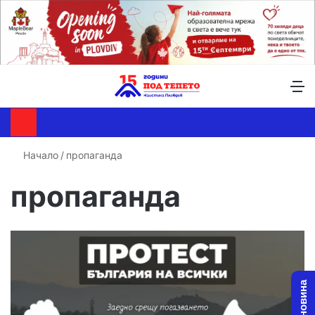
Търсене ...
Switch skin
М
Начало
/
пропаганда
пропаганда