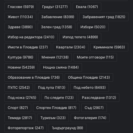
Гласове
(5979)
Градът
(31277)
Евала
(1067)
Живот
(11034)
Забавление
(8399)
Забравеният град
(1825)
Здраве
(3890)
Зелен град
(1358)
Избори
(5020)
Избор на редактора
(2410)
Изпод тепето
(4899)
Имоти в Пловдив
(237)
Квартали
(2304)
Криминале
(5963)
Култура
(9786)
Мнения
(12138)
Моите отговори
(115)
Новини
(54259)
Нощна смяна
(1484)
Образование в Пловдив
(736)
Община Пловдив
(2143)
ПУЛС
(2542)
Под лупа
(1613)
Под небето
(6493)
Под ножа
(2745)
По следите
(123)
Разследване
(1312)
Спорт
(827)
Спортен Пловдив
(817)
Съд
(2907)
Темида
(2817)
Туризъм
(323)
Фотогалерия
(174)
Фоторепортаж
(247)
Ъндърграунд
(89)