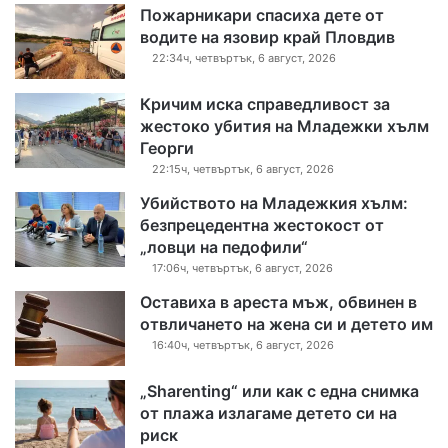
Пожарникари спасиха дете от
водите на язовир край Пловдив
22:34ч, четвъртък, 6 август, 2026
Кричим иска справедливост за
жестоко убития на Младежки хълм
Георги
22:15ч, четвъртък, 6 август, 2026
Убийството на Младежкия хълм:
безпрецедентна жестокост от
„ловци на педофили“
17:06ч, четвъртък, 6 август, 2026
Оставиха в ареста мъж, обвинен в
отвличането на жена си и детето им
16:40ч, четвъртък, 6 август, 2026
„Sharenting“ или как с една снимка
от плажа излагаме детето си на
риск