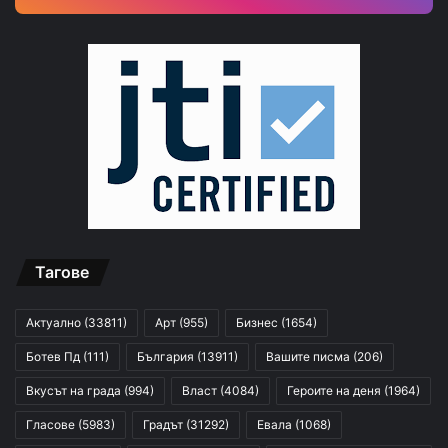
Тагове
Актуално
(33811)
Арт
(955)
Бизнес
(1654)
Ботев Пд
(111)
България
(13911)
Вашите писма
(206)
Вкусът на града
(994)
Власт
(4084)
Героите на деня
(1964)
Гласове
(5983)
Градът
(31292)
Евала
(1068)