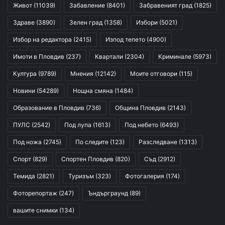
Живот
(11039)
Забавление
(8401)
Забравеният град
(1825)
Здраве
(3890)
Зелен град
(1358)
Избори
(5021)
Избор на редактора
(2415)
Изпод тепето
(4900)
Имоти в Пловдив
(237)
Квартали
(2304)
Криминале
(5973)
Култура
(9789)
Мнения
(12142)
Моите отговори
(115)
Новини
(54289)
Нощна смяна
(1484)
Образование в Пловдив
(736)
Община Пловдив
(2143)
ПУЛС
(2542)
Под лупа
(1613)
Под небето
(6493)
Под ножа
(2745)
По следите
(123)
Разследване
(1313)
Спорт
(829)
Спортен Пловдив
(820)
Съд
(2912)
Темида
(2821)
Туризъм
(323)
Фотогалерия
(174)
Фоторепортаж
(247)
Ъндърграунд
(89)
вашите снимки
(134)