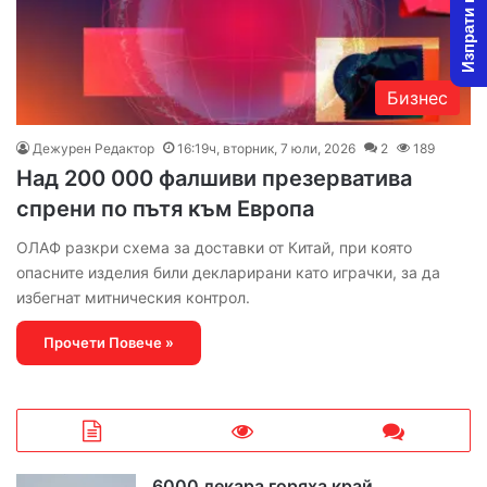
Изпрати новина
Бизнес
Дежурен Редактор
16:19ч, вторник, 7 юли, 2026
2
189
Над 200 000 фалшиви презерватива
спрени по пътя към Европа
ОЛАФ разкри схема за доставки от Китай, при която
опасните изделия били декларирани като играчки, за да
избегнат митническия контрол.
Прочети Повече »
6000 декара горяха край