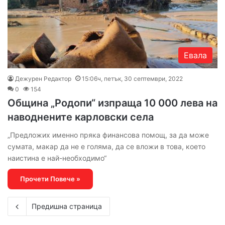
Евала
Дежурен Редактор
15:06ч, петък, 30 септември, 2022
0
154
Община „Родопи“ изпраща 10 000 лева на
наводнените карловски села
„Предложих именно пряка финансова помощ, за да може
сумата, макар да не е голяма, да се вложи в това, което
наистина е най-необходимо“
Прочети Повече »
Предишна страница