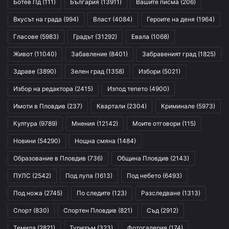
Ботев Пд
(111)
България
(13911)
Вашите писма
(206)
Вкусът на града
(994)
Власт
(4084)
Героите на деня
(1964)
Гласове
(5983)
Градът
(31292)
Евала
(1068)
Живот
(11040)
Забавление
(8401)
Забравеният град
(1825)
Здраве
(3890)
Зелен град
(1358)
Избори
(5021)
Избор на редактора
(2415)
Изпод тепето
(4900)
Имоти в Пловдив
(237)
Квартали
(2304)
Криминале
(5973)
Култура
(9789)
Мнения
(12142)
Моите отговори
(115)
Новини
(54290)
Нощна смяна
(1484)
Образование в Пловдив
(736)
Община Пловдив
(2143)
ПУЛС
(2542)
Под лупа
(1613)
Под небето
(6493)
Под ножа
(2745)
По следите
(123)
Разследване
(1313)
Спорт
(830)
Спортен Пловдив
(821)
Съд
(2912)
Темида
(2821)
Туризъм
(323)
Фотогалерия
(174)