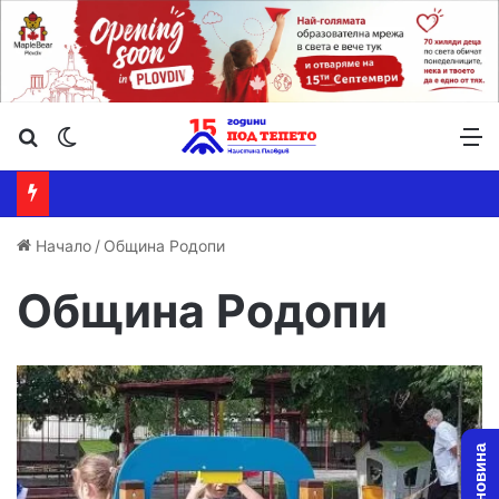
Търсене ...
Switch skin
М
Начало
/
Община Родопи
Община Родопи