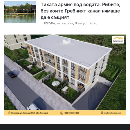
Тихата армия под водата: Рибите,
без които Гребният канал нямаше
да е същият
09:50ч, четвъртък, 6 август, 2026