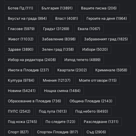
Ботев Пд
(111)
България
(13891)
Вашите писма
(206)
Вкусът на града
(994)
Власт
(4081)
Героите на деня
(1964)
Гласове
(5979)
Градът
(31269)
Евала
(1067)
Живот
(11032)
Забавление
(8398)
Забравеният град
(1825)
Здраве
(3890)
Зелен град
(1358)
Избори
(5020)
Избор на редактора
(2408)
Изпод тепето
(4899)
Имоти в Пловдив
(237)
Квартали
(2302)
Криминале
(5958)
Култура
(9784)
Мнения
(12137)
Моите отговори
(115)
Новини
(54241)
Нощна смяна
(1484)
Образование в Пловдив
(736)
Община Пловдив
(2143)
ПУЛС
(2542)
Под лупа
(1613)
Под небето
(6493)
Под ножа
(2745)
По следите
(123)
Разследване
(1311)
Спорт
(827)
Спортен Пловдив
(817)
Съд
(2906)