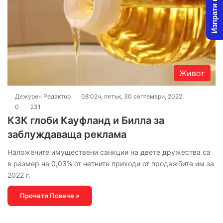
Изпрати новина
Живот
Дежурен Редактор
08:02ч, петък, 30 септември, 2022
0
231
КЗК глоби Кауфланд и Билла за
заблуждаваща реклама
Наложените имуществени санкции на двете дружества са
в размер на 0,03% от нетните приходи от продажбите им за
2022 г.
Прочети Повече »