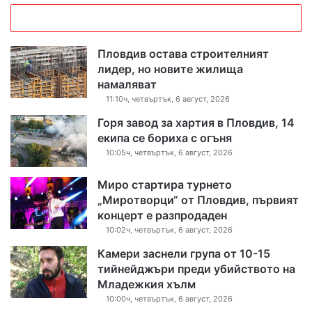
Пловдив остава строителният
лидер, но новите жилища
намаляват
11:10ч, четвъртък, 6 август, 2026
Горя завод за хартия в Пловдив, 14
екипа се бориха с огъня
10:05ч, четвъртък, 6 август, 2026
Миро стартира турнето
„Миротворци“ от Пловдив, първият
концерт е разпродаден
10:02ч, четвъртък, 6 август, 2026
Камери заснели група от 10-15
тийнейджъри преди убийството на
Младежкия хълм
10:00ч, четвъртък, 6 август, 2026