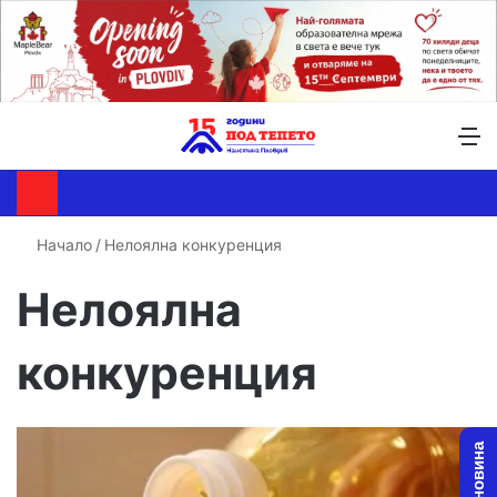
Търсене ...
Switch skin
М
Начало
/
Нелоялна конкуренция
Нелоялна
конкуренция