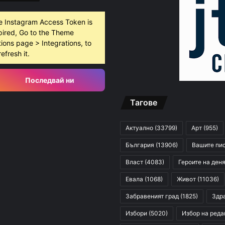
e Instagram Access Token is
pired, Go to the Theme
ions page > Integrations, to
refresh it.
Последвай ни
Тагове
Актуално
(33799)
Арт
(955)
България
(13906)
Вашите пи
Власт
(4083)
Героите на ден
Евала
(1068)
Живот
(11036)
Забравеният град
(1825)
Здр
Избори
(5020)
Избор на реда