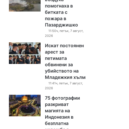
помогнаха в
битката с
пожара в
Пазарджишко
11:50ч, петък, 7 август,
2026
Искат постоянен
арест за
петимата
обвинени за
убийството на
Младежкия хълм
11:41ч, петък, 7 август,
2026
75 фотографии
разкриват
магията на
Индонезия в
безплатна