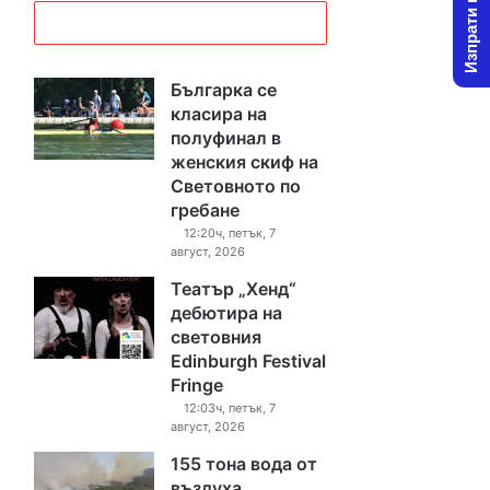
Изпрати новина
Българка се
класира на
полуфинал в
женския скиф на
Световното по
гребане
12:20ч, петък, 7
август, 2026
Театър „Хенд“
дебютира на
световния
Edinburgh Festival
Fringe
12:03ч, петък, 7
август, 2026
155 тона вода от
въздуха