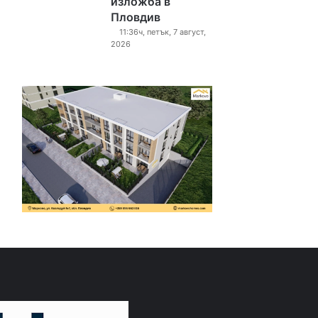
изложба в
Пловдив
11:36ч, петък, 7 август,
2026