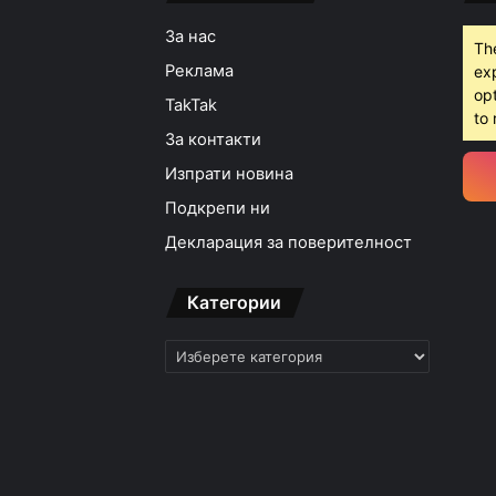
За нас
Th
Реклама
ex
opt
TakTak
to 
За контакти
Изпрати новина
Подкрепи ни
Декларация за поверителност
Категории
Категории