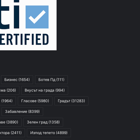
Бизнес
(1654)
Ботев Пд
(111)
сма
(206)
Вкусът на града
(994)
я
(1964)
Гласове
(5980)
Градът
(31283)
Забавление
(8399)
аве
(3890)
Зелен град
(1358)
ктора
(2411)
Изпод тепето
(4899)