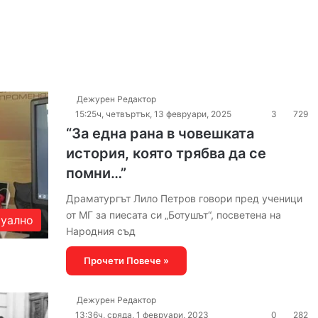
Дежурен Редактор
15:25ч, четвъртък, 13 февруари, 2025
3
729
“За една рана в човешката
история, която трябва да се
помни…”
Драматургът Лило Петров говори пред ученици
от МГ за пиесата си „Ботушът“, посветена на
уално
Народния съд
Прочети Повече »
Дежурен Редактор
13:36ч, сряда, 1 февруари, 2023
0
282