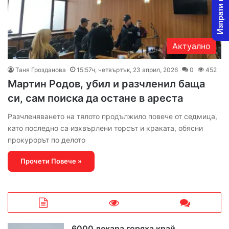
Изпрати новина
Актуално
Таня Грозданова
15:57ч, четвъртък, 23 април, 2026
0
452
Мартин Родов, убил и разчленил баща
си, сам поиска да остане в ареста
Разчленяването на тялото продължило повече от седмица,
като последно са изхвърлени торсът и краката, обясни
прокурорът по делото
Прочети Повече »
6000 декара горяха край