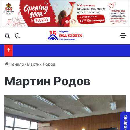
Търсене ...
Switch skin
М
Начало
/
Мартин Родов
Мартин Родов