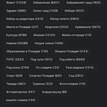
Живот
(11039)
Забавление
(8401)
Забравеният град
(1825)
Здраве
(3890)
Зелен град
(1358)
Избори
(5021)
Избор на редактора
(2415)
Изпод тепето
(4900)
Имоти в Пловдив
(237)
Квартали
(2304)
Криминале
(5973)
Култура
(9789)
Мнения
(12142)
Моите отговори
(115)
Новини
(54289)
Нощна смяна
(1484)
Образование в Пловдив
(736)
Община Пловдив
(2143)
ПУЛС
(2542)
Под лупа
(1613)
Под небето
(6493)
Под ножа
(2745)
По следите
(123)
Разследване
(1313)
Спорт
(829)
Спортен Пловдив
(820)
Съд
(2912)
Темида
(2821)
Туризъм
(323)
Фотогалерия
(174)
Фоторепортаж
(247)
Ъндърграунд
(89)
вашите снимки
(134)