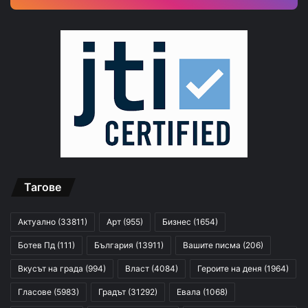
Тагове
Актуално
(33811)
Арт
(955)
Бизнес
(1654)
Ботев Пд
(111)
България
(13911)
Вашите писма
(206)
Вкусът на града
(994)
Власт
(4084)
Героите на деня
(1964)
Гласове
(5983)
Градът
(31292)
Евала
(1068)