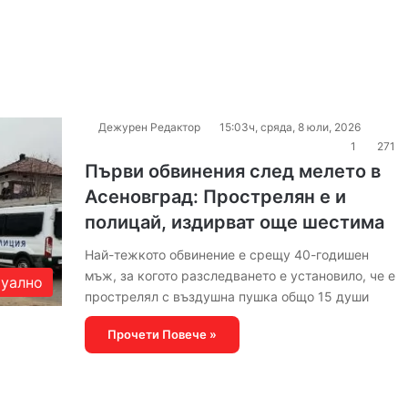
Дежурен Редактор
15:03ч, сряда, 8 юли, 2026
1
271
Първи обвинения след мелето в
Асеновград: Прострелян е и
полицай, издирват още шестима
Най-тежкото обвинение е срещу 40-годишен
мъж, за когото разследването е установило, че е
уално
прострелял с въздушна пушка общо 15 души
Прочети Повече »