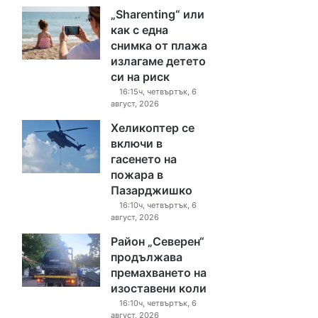
„Sharenting“ или
как с една
снимка от плажа
излагаме детето
си на риск
16:15ч, четвъртък, 6
август, 2026
Хеликоптер се
включи в
гасенето на
пожара в
Пазарджишко
16:10ч, четвъртък, 6
август, 2026
Район „Северен“
продължава
премахването на
изоставени коли
16:10ч, четвъртък, 6
август, 2026