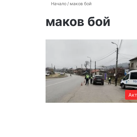
Начало
/
маков бой
маков бой
Акт