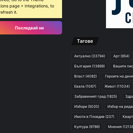
ions page > Integrations, to
refresh it.
Последвай ни
Тагове
Актуално
(33794)
Арт
(954)
България
(13899)
Вашите пи
Власт
(4082)
Героите на деня
Евала
(1067)
Живот
(11034)
Забравеният град
(1825)
Здр
Избори
(5020)
Избор на реда
Имоти в Пловдив
(237)
Кварт
Култура
(9786)
Мнения
(1213