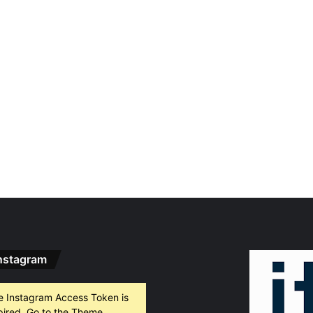
nstagram
e Instagram Access Token is
pired, Go to the Theme