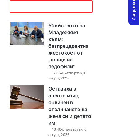
Изпрати новина
Убийството на
Младежкия
хълм:
безпрецедентна
жестокост от
„ловци на
педофили“
17:06ч, четвъртък, 6
август, 2026
Оставиха в
ареста мъж,
обвинен в
отвличането на
жена си и детето
им
16:40ч, четвъртък, 6
август, 2026