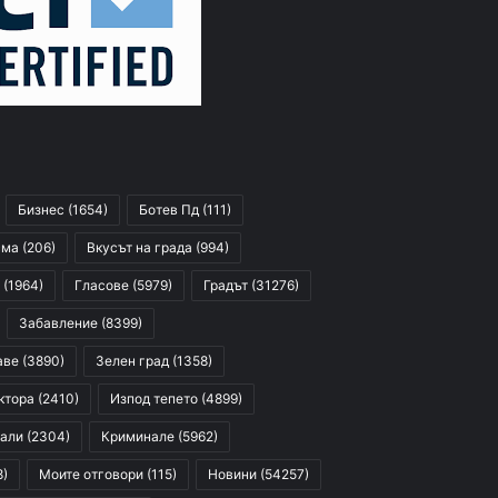
Бизнес
(1654)
Ботев Пд
(111)
сма
(206)
Вкусът на града
(994)
(1964)
Гласове
(5979)
Градът
(31276)
Забавление
(8399)
аве
(3890)
Зелен град
(1358)
ктора
(2410)
Изпод тепето
(4899)
али
(2304)
Криминале
(5962)
8)
Моите отговори
(115)
Новини
(54257)