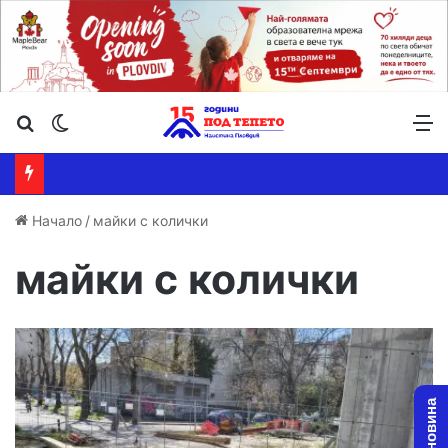
Търсене ...
Switch skin
М
Начало
/
майки с колички
майки с колички