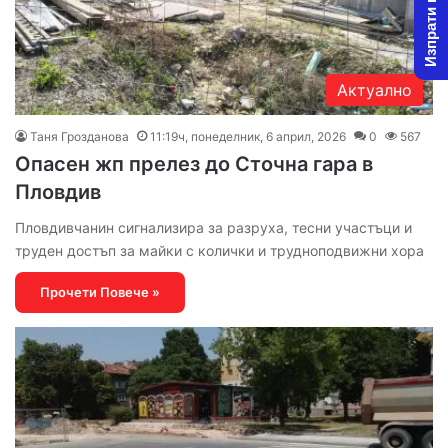
Изпрати новина
Актуално
Таня Грозданова
11:19ч, понеделник, 6 април, 2026
0
567
Опасен жп прелез до Сточна гара в
Пловдив
Пловдивчанин сигнализира за разруха, тесни участъци и
труден достъп за майки с колички и трудноподвижни хора
Прочети Повече »