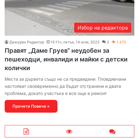
Избор на редактора
Дежурен Редактор
15:11ч, петък, 14 юли, 2023
3
1 470
Правят „Даме Груев“ неудобен за
пешеходци, инвалиди и майки с детски
колички
Места за дървета също не са предвидени. Пловдивчани
настояват своевременно да бъдат отстранени и двата
проблема, докато участъка е все още в ремонт
Прочети Повече »