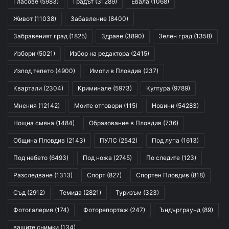
Гласове
(5983)
Градът
(31289)
Евала
(1068)
Живот
(11038)
Забавление
(8400)
Забравеният град
(1825)
Здраве
(3890)
Зелен град
(1358)
Избори
(5021)
Избор на редактора
(2415)
Изпод тепето
(4900)
Имоти в Пловдив
(237)
Квартали
(2304)
Криминале
(5973)
Култура
(9789)
Мнения
(12142)
Моите отговори
(115)
Новини
(54283)
Нощна смяна
(1484)
Образование в Пловдив
(736)
Община Пловдив
(2143)
ПУЛС
(2542)
Под лупа
(1613)
Под небето
(6493)
Под ножа
(2745)
По следите
(123)
Разследване
(1313)
Спорт
(827)
Спортен Пловдив
(818)
Съд
(2912)
Темида
(2821)
Туризъм
(323)
Фотогалерия
(174)
Фоторепортаж
(247)
Ъндърграунд
(89)
вашите снимки
(134)