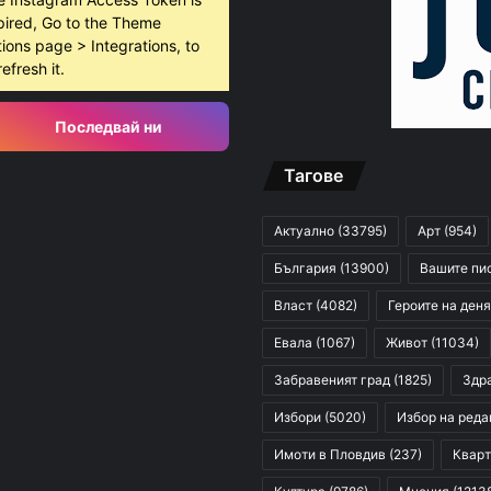
pired, Go to the Theme
ions page > Integrations, to
refresh it.
Последвай ни
Тагове
Актуално
(33795)
Арт
(954)
България
(13900)
Вашите пи
Власт
(4082)
Героите на деня
Евала
(1067)
Живот
(11034)
Забравеният град
(1825)
Здр
Избори
(5020)
Избор на реда
Имоти в Пловдив
(237)
Кварт