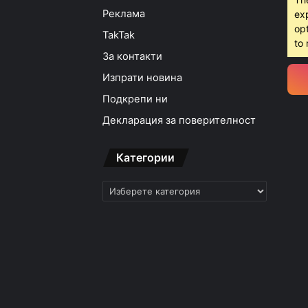
Реклама
ex
opt
TakTak
to 
За контакти
Изпрати новина
Подкрепи ни
Декларация за поверителност
Категории
Категории