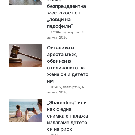
безпрецедентна
жестокост от
„ловци на
педофили“
17:06ч, четвъртък, 6
август, 2026
Оставиха в
ареста мъж,
обвинен в
отвличането на
жена си и детето
им
16:40ч, четвъртък, 6
август, 2026
„Sharenting“ или
как с една
снимка от плажа
излагаме детето
си на риск