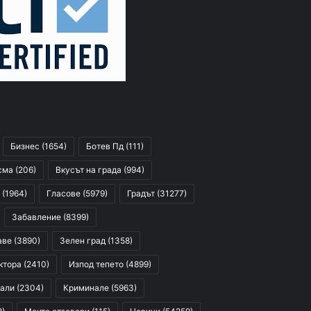
Бизнес
(1654)
Ботев Пд
(111)
сма
(206)
Вкусът на града
(994)
(1964)
Гласове
(5979)
Градът
(31277)
Забавление
(8399)
аве
(3890)
Зелен град
(1358)
ктора
(2410)
Изпод тепето
(4899)
али
(2304)
Криминале
(5963)