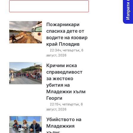
Изпрати новина
Пожарникари
спасиха дете от
водите на язовир
край Пловдив
22:34ч, четвъртък, 6
август, 2026
Кричим иска
справедливост
за жестоко
убития на
Младежки хълм
Георги
22:15ч, четвъртък, 6
август, 2026
Убийството на
Младежкия
хълм: