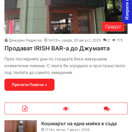
Изпрати новина
Градът
Дежурен Редактор
14:03ч, сряда, 20 август, 2025
2
775
Продават IRISH BAR-а до Джумаята
През последните дни по сградата бяха извършени
козметични помени. С лента бе оградено и пространството
под тентата до самото заведение
Прочети Повече »
Кошмарът на една майка в съда
17:14ч, петък, 7 август, 2026