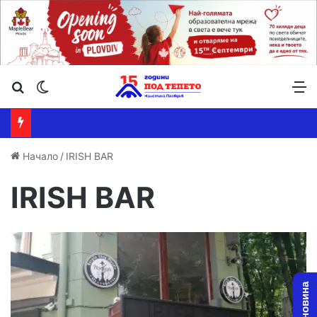
Търсене ...
Switch skin
М
Начало
/
IRISH BAR
IRISH BAR