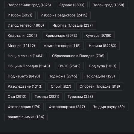
Забравеният град
(1825)
Здраве
(3890)
Зелен град
(1358)
Избори
(5021)
Избор на редактора
(2415)
Изпод тепето
(4900)
Имоти в Пловдив
(237)
Квартали
(2304)
Криминале
(5973)
Култура
(9789)
Мнения
(12142)
Моите отговори
(115)
Новини
(54283)
Нощна смяна
(1484)
Образование в Пловдив
(736)
Община Пловдив
(2143)
ПУЛС
(2542)
Под лупа
(1613)
Под небето
(6493)
Под ножа
(2745)
По следите
(123)
Разследване
(1313)
Спорт
(827)
Спортен Пловдив
(818)
Съд
(2912)
Темида
(2821)
Туризъм
(323)
Фотогалерия
(174)
Фоторепортаж
(247)
Ъндърграунд
(89)
вашите снимки
(134)