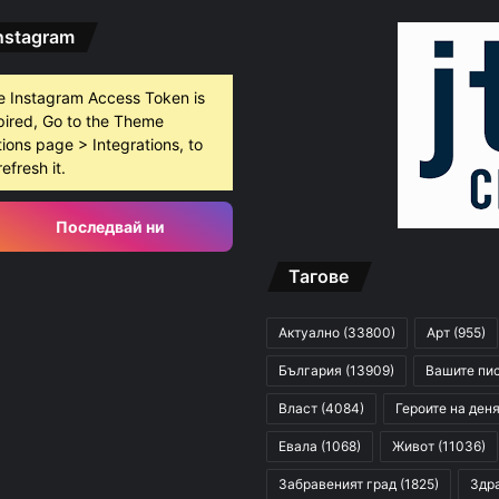
nstagram
e Instagram Access Token is
pired, Go to the Theme
ions page > Integrations, to
refresh it.
Последвай ни
Тагове
Актуално
(33800)
Арт
(955)
България
(13909)
Вашите пи
Власт
(4084)
Героите на ден
Евала
(1068)
Живот
(11036)
Забравеният град
(1825)
Здр