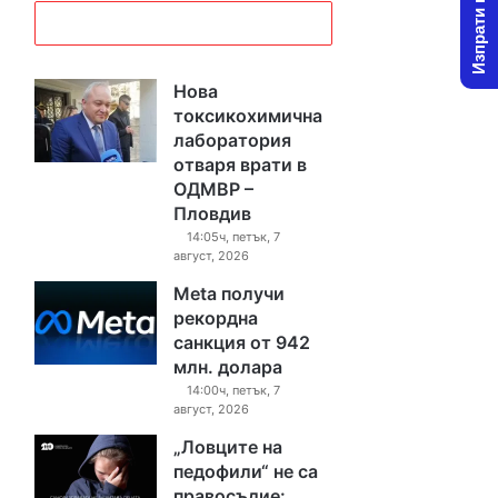
Изпрати новина
Нова
токсикохимична
лаборатория
отваря врати в
ОДМВР –
Пловдив
14:05ч, петък, 7
август, 2026
Meta получи
рекордна
санкция от 942
млн. долара
14:00ч, петък, 7
август, 2026
„Ловците на
педофили“ не са
правосъдие: