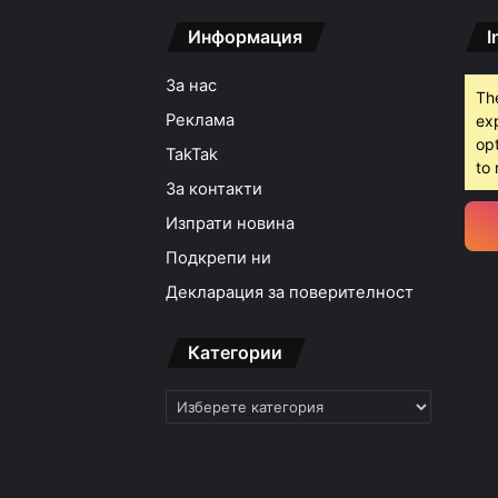
Информация
I
За нас
Th
Реклама
ex
opt
TakTak
to 
За контакти
Изпрати новина
Подкрепи ни
Декларация за поверителност
Категории
Категории