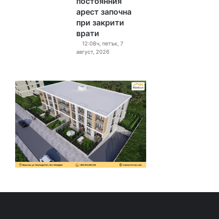
постоянния
арест започна
при закрити
врати
12:08ч, петък, 7
август, 2026