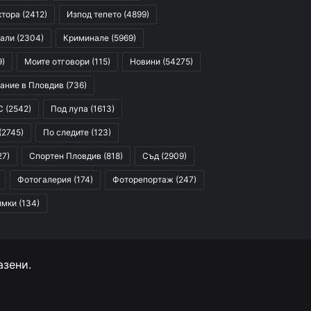
ктора
(2412)
Изпод тепето
(4899)
али
(2304)
Криминале
(5969)
9)
Моите отговори
(115)
Новини
(54275)
ание в Пловдив
(736)
С
(2542)
Под лупа
(1613)
(2745)
По следите
(123)
27)
Спортен Пловдив
(818)
Съд
(2909)
Фотогалерия
(174)
Фоторепортаж
(247)
имки
(134)
азени.