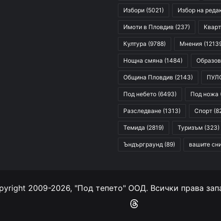
Избори
(5021)
Избор на реда
Имоти в Пловдив
(237)
Кварт
Култура
(9788)
Мнения
(1213
Нощна смяна
(1484)
Образов
Община Пловдив
(2143)
ПУЛ
Под небето
(6493)
Под ножа
Разследване
(1313)
Спорт
(8
Темида
(2819)
Туризъм
(323)
Ъндърграунд
(89)
вашите сн
yright 2009-2026, "Под тепето" ООД. Всички права зап
Facebook
YouTube
Instagram
RSS
Threads