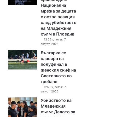
Национална
мрежа за децата
с остра реакция
след убийството
на Младежкия
хълм в Пловдив
13:26ч, петък, 7
август, 2026
Българка се
класира на
полуфинал в
женския скиф на
Световното по
гребане
12:20ч, петък, 7
август, 2026
Убийството на
Младежкия
хълм: Делото за