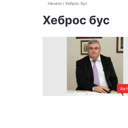
Начало
/
Хеброс бус
Хеброс бус
Акт