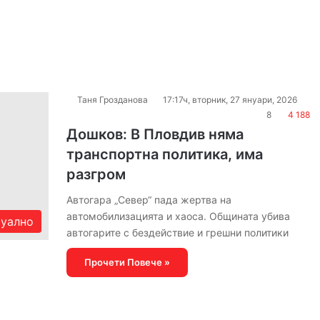
Таня Грозданова
17:17ч, вторник, 27 януари, 2026
8
4 188
Дошков: В Пловдив няма
транспортна политика, има
разгром
Автогара „Север“ пада жертва на
автомобилизацията и хаоса. Общината убива
уално
автогарите с бездействие и грешни политики
Прочети Повече »