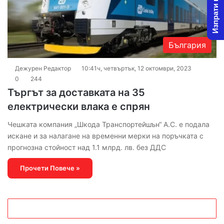
Изпрати новина
България
Дежурен Редактор
10:41ч, четвъртък, 12 октомври, 2023
0
244
Търгът за доставката на 35
електрически влака е спрян
Чешката компания „Шкода Транспортейшън“ А.С. е подала
искане и за налагане на временни мерки на поръчката с
прогнозна стойност над 1.1 млрд. лв. без ДДС
Прочети Повече »