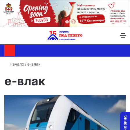
Търсене ...
Switch skin
М
Начало
/
е-влак
е-влак