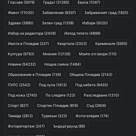
Гласове
(5979)
Градът
(31265)
Евала
(1067)
Живот
(11030)
Забавление
(8397)
Забравеният град
(1825)
Здраве
(3890)
Зелен град
(1358)
Избори
(5020)
Избор на редактора
(2408)
Изпод тепето
(4899)
Имоти в Пловдив
(237)
Квартали
(2302)
Криминале
(5955)
Култура
(9783)
Мнения
(12136)
Моите отговори
(115)
Новини
(54232)
Нощна смяна
(1484)
Образование в Пловдив
(736)
Община Пловдив
(2143)
ПУЛС
(2542)
Под лупа
(1613)
Под небето
(6493)
Под ножа
(2745)
По следите
(123)
Разследване
(1310)
Спорт
(827)
Спортен Пловдив
(816)
Съд
(2906)
Темида
(2812)
Туризъм
(323)
Фотогалерия
(174)
Фоторепортаж
(247)
Ъндърграунд
(89)