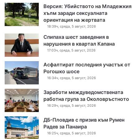
Версия: Убийството на Младежкия
хълм заради сексуалната
ориентация на жертвата
18:39ч, сряда, 5 август, 2026
Спипаха шест заведения в
нарушения в квартал Капана
17:03ч, сряда, 5 август, 2026
Асфалтират последния участък от
Рогошко шосе
16:34ч, сряда, 5 август, 2026
Заработи междуведомствената
работна група за Околовръстното
16:29ч, сряда, 5 август, 2026
ДБ-Пловдив с призив към Румен
Радев за Панаира
16:25ч, сряда, 5 август, 2026