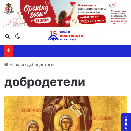
Търсене ...
Switch skin
М
Начало
/
добродетели
добродетели