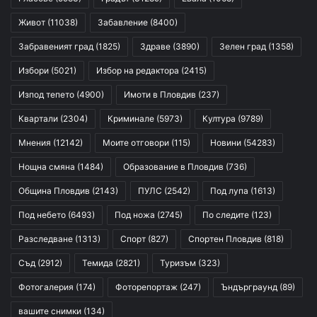
Живот
(11038)
Забавление
(8400)
Забравеният град
(1825)
Здраве
(3890)
Зелен град
(1358)
Избори
(5021)
Избор на редактора
(2415)
Изпод тепето
(4900)
Имоти в Пловдив
(237)
Квартали
(2304)
Криминале
(5973)
Култура
(9789)
Мнения
(12142)
Моите отговори
(115)
Новини
(54283)
Нощна смяна
(1484)
Образование в Пловдив
(736)
Община Пловдив
(2143)
ПУЛС
(2542)
Под лупа
(1613)
Под небето
(6493)
Под ножа
(2745)
По следите
(123)
Разследване
(1313)
Спорт
(827)
Спортен Пловдив
(818)
Съд
(2912)
Темида
(2821)
Туризъм
(323)
Фотогалерия
(174)
Фоторепортаж
(247)
Ъндърграунд
(89)
вашите снимки
(134)