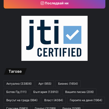
Последвай ни
Тагове
Актуално
(33806)
Арт
(955)
Бизнес
(1654)
Ботев Пд
(111)
България
(13910)
Вашите писма
(206)
Вкусът на града
(994)
Власт
(4084)
Героите на деня
(1964)
Гласове
(5983)
Градът
(31289)
Евала
(1068)