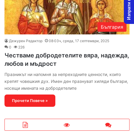
Изпрати новина
България
Дежурен Редактор
08:03ч, сряда, 17 септември, 2025
0
226
Честваме добродетелите вяра, надежда,
любов и мъдрост
Празникът ни напомня за непреходните ценности, които
крепят човешкия дух. Имен ден празнуват хиляди българи,
носещи имената на добродетелите
Прочети Повече »