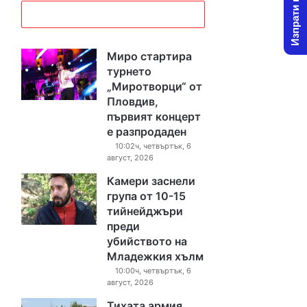
Изпрати новина
Миро стартира
турнето
„Миротворци“ от
Пловдив,
първият концерт
е разпродаден
10:02ч, четвъртък, 6
август, 2026
Камери заснели
група от 10-15
тийнейджъри
преди
убийството на
Младежкия хълм
10:00ч, четвъртък, 6
август, 2026
Тихата армия