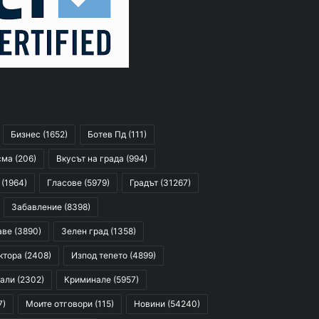
Бизнес
(1652)
Ботев Пд
(111)
сма
(206)
Вкусът на града
(994)
(1964)
Гласове
(5979)
Градът
(31267)
Забавление
(8398)
аве
(3890)
Зелен град
(1358)
ктора
(2408)
Изпод тепето
(4899)
али
(2302)
Криминале
(5957)
7)
Моите отговори
(115)
Новини
(54240)