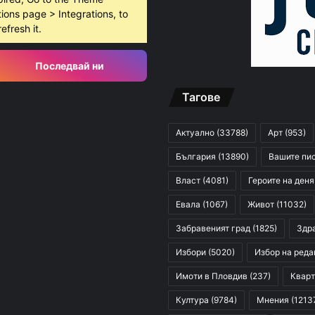
ions page > Integrations, to
refresh it.
Последвай ни
Тагове
Актуално
(33788)
Арт
(953)
България
(13890)
Вашите пи
Власт
(4081)
Героите на деня
Евала
(1067)
Живот
(11032)
Забравеният град
(1825)
Здр
Избори
(5020)
Избор на реда
Имоти в Пловдив
(237)
Кварт
Култура
(9784)
Мнения
(1213