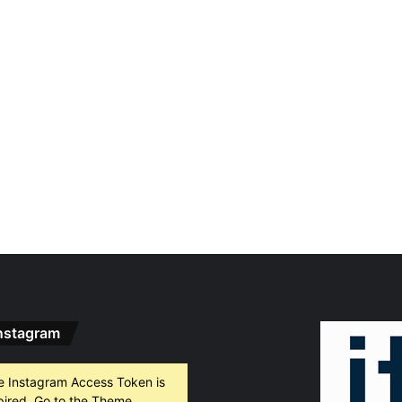
nstagram
e Instagram Access Token is
pired, Go to the Theme