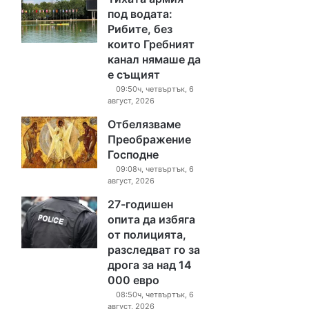
под водата:
Рибите, без
които Гребният
канал нямаше да
е същият
09:50ч, четвъртък, 6
август, 2026
Отбелязваме
Преображение
Господне
09:08ч, четвъртък, 6
август, 2026
27-годишен
опита да избяга
от полицията,
разследват го за
дрога за над 14
000 евро
08:50ч, четвъртък, 6
август, 2026