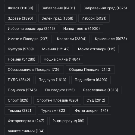
Живот
(11039)
Забавление
(8401)
Забравеният град
(1825)
Здраве
(3890)
Зелен град
(1358)
Избори
(5021)
Избор на редактора
(2415)
Изпод тепето
(4900)
Имоти в Пловдив
(237)
Квартали
(2304)
Криминале
(5973)
Култура
(9789)
Мнения
(12142)
Моите отговори
(115)
Новини
(54289)
Нощна смяна
(1484)
Образование в Пловдив
(736)
Община Пловдив
(2143)
ПУЛС
(2542)
Под лупа
(1613)
Под небето
(6493)
Под ножа
(2745)
По следите
(123)
Разследване
(1313)
Спорт
(829)
Спортен Пловдив
(820)
Съд
(2912)
Темида
(2821)
Туризъм
(323)
Фотогалерия
(174)
Фоторепортаж
(247)
Ъндърграунд
(89)
вашите снимки
(134)