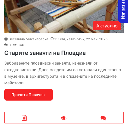
Изпрати новина
Актуално
Веселина Михайловска
11:39ч, четвъртък, 22 май, 2025
0
346
Старите занаяти на Пловдив
Забравените пловдивски занаяти, изчезнали от
ежедневието ни. Днес следите им са останали единствено
в музеите, в архитектурата и в спомените на последните
майстори
Прочети Повече »