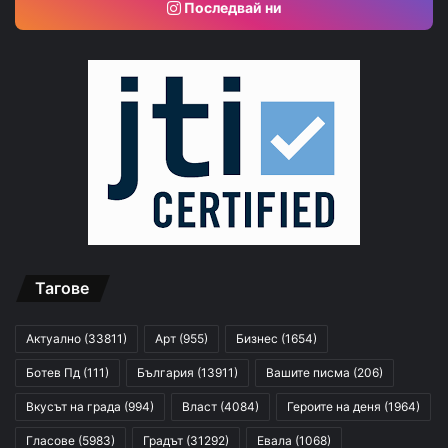
Последвай ни
Тагове
Актуално
(33811)
Арт
(955)
Бизнес
(1654)
Ботев Пд
(111)
България
(13911)
Вашите писма
(206)
Вкусът на града
(994)
Власт
(4084)
Героите на деня
(1964)
Гласове
(5983)
Градът
(31292)
Евала
(1068)