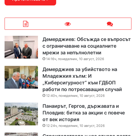
Демерджиев: Обсъжда се въпросът
с ограничаване на социалните
мрежи за непълнолетни
14:16ч, понеделник, 10 август, 2026
Демерджиев за убийството на
Младежкия хълм: И
„Киберсигурност“ към ГДБОП
работи по потресаващия случай
12:40ч, понеделник, 10 август, 2026
Панаирът, Гергов, държавата и
Пловдив: битка за акции с повече
от век история
12:24ч, понеделник, 10 август, 2026
Строителството у нас отново расте