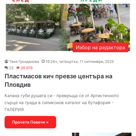
Избор на редактора
Таня Грозданова
16:24ч, четвъртък, 11 септември, 2025
23
36 979
Пластмасов кич превзе центъра на
Пловдив
Капана губи душата си - превръща се от Артистичното
сърце на града в силиконов каталог на бутафория -
ГАЛЕРИЯ
Прочети Повече »