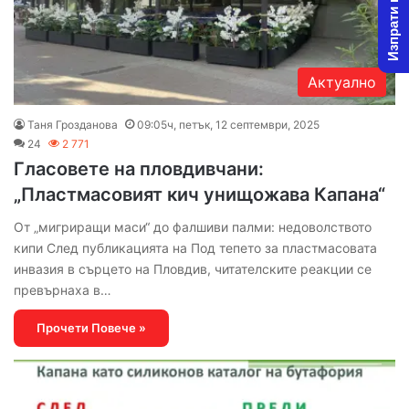
Изпрати новина
Актуално
Таня Грозданова
09:05ч, петък, 12 септември, 2025
24
2 771
Гласовете на пловдивчани:
„Пластмасовият кич унищожава Капана“
От „мигриращи маси“ до фалшиви палми: недоволството
кипи След публикацията на Под тепето за пластмасовата
инвазия в сърцето на Пловдив, читателските реакции се
превърнаха в…
Прочети Повече »