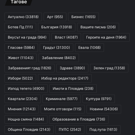
Тагове
Актуално
(33818)
Арт
(955)
Бизнес
(1655)
Ботев Пд
(111)
България
(13918)
Вашите писма
(206)
Вкусът на града
(994)
Власт
(4087)
Героите на деня
(1964)
Гласове
(5984)
Градът
(31300)
Евала
(1068)
Живот
(11043)
Забавление
(8402)
Забравеният град
(1826)
Здраве
(3890)
Зелен град
(1358)
Избори
(5022)
Избор на редактора
(2417)
Изпод тепето
(4900)
Имоти в Пловдив
(238)
Квартали
(2304)
Криминале
(5977)
Култура
(9791)
Мнения
(12143)
Моите отговори
(115)
Новини
(54306)
Нощна смяна
(1484)
Образование в Пловдив
(736)
Община Пловдив
(2143)
ПУЛС
(2542)
Под лупа
(1613)