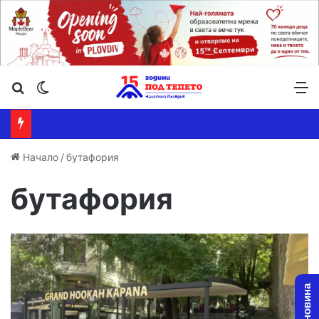
Търсене ...
Switch skin
М
Начало
/
бутафория
бутафория