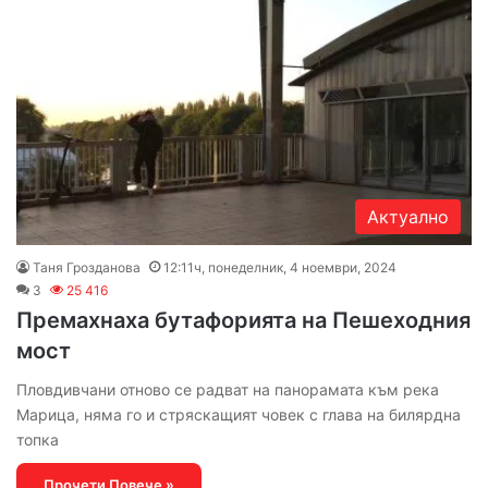
Актуално
Таня Грозданова
12:11ч, понеделник, 4 ноември, 2024
3
25 416
Премахнаха бутафорията на Пешеходния
мост
Пловдивчани отново се радват на панорамата към река
Марица, няма го и стряскащият човек с глава на билярдна
топка
Прочети Повече »