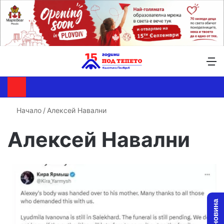
Търсене ...
Switch skin
М
Начало
/
Алексей Навални
Алексей Навални