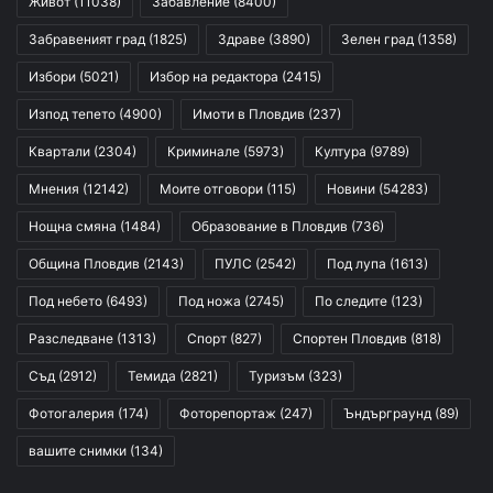
Живот
(11038)
Забавление
(8400)
Забравеният град
(1825)
Здраве
(3890)
Зелен град
(1358)
Избори
(5021)
Избор на редактора
(2415)
Изпод тепето
(4900)
Имоти в Пловдив
(237)
Квартали
(2304)
Криминале
(5973)
Култура
(9789)
Мнения
(12142)
Моите отговори
(115)
Новини
(54283)
Нощна смяна
(1484)
Образование в Пловдив
(736)
Община Пловдив
(2143)
ПУЛС
(2542)
Под лупа
(1613)
Под небето
(6493)
Под ножа
(2745)
По следите
(123)
Разследване
(1313)
Спорт
(827)
Спортен Пловдив
(818)
Съд
(2912)
Темида
(2821)
Туризъм
(323)
Фотогалерия
(174)
Фоторепортаж
(247)
Ъндърграунд
(89)
вашите снимки
(134)