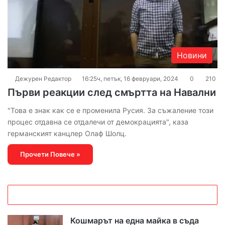
Новини
Дежурен Редактор
16:25ч, петък, 16 февруари, 2024
0
210
Първи реакции след смъртта на Навални
"Това е знак как се е променила Русия. За съжаление този
процес отдавна се отдалечи от демокрацията", каза
германският канцлер Олаф Шолц.
Прочети Повече »
Кошмарът на една майка в съда