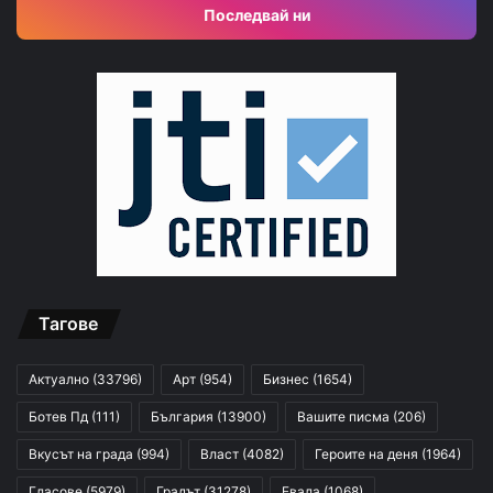
Последвай ни
Тагове
Актуално
(33796)
Арт
(954)
Бизнес
(1654)
Ботев Пд
(111)
България
(13900)
Вашите писма
(206)
Вкусът на града
(994)
Власт
(4082)
Героите на деня
(1964)
Гласове
(5979)
Градът
(31278)
Евала
(1068)