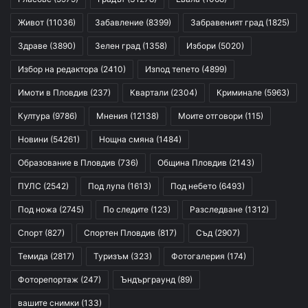
Живот
(11036)
Забавление
(8399)
Забравеният град
(1825)
Здраве
(3890)
Зелен град
(1358)
Избори
(5020)
Избор на редактора
(2410)
Изпод тепето
(4899)
Имоти в Пловдив
(237)
Квартали
(2304)
Криминале
(5963)
Култура
(9786)
Мнения
(12138)
Моите отговори
(115)
Новини
(54261)
Нощна смяна
(1484)
Образование в Пловдив
(736)
Община Пловдив
(2143)
ПУЛС
(2542)
Под лупа
(1613)
Под небето
(6493)
Под ножа
(2745)
По следите
(123)
Разследване
(1312)
Спорт
(827)
Спортен Пловдив
(817)
Съд
(2907)
Темида
(2817)
Туризъм
(323)
Фотогалерия
(174)
Фоторепортаж
(247)
Ъндърграунд
(89)
вашите снимки
(133)