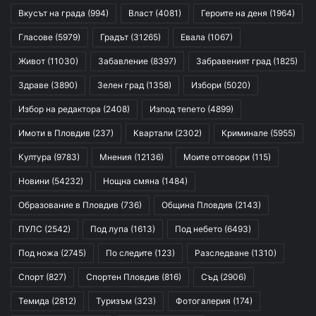
Вкусът на града
(994)
Власт
(4081)
Героите на деня
(1964)
Гласове
(5979)
Градът
(31265)
Евала
(1067)
Живот
(11030)
Забавление
(8397)
Забравеният град
(1825)
Здраве
(3890)
Зелен град
(1358)
Избори
(5020)
Избор на редактора
(2408)
Изпод тепето
(4899)
Имоти в Пловдив
(237)
Квартали
(2302)
Криминале
(5955)
Култура
(9783)
Мнения
(12136)
Моите отговори
(115)
Новини
(54232)
Нощна смяна
(1484)
Образование в Пловдив
(736)
Община Пловдив
(2143)
ПУЛС
(2542)
Под лупа
(1613)
Под небето
(6493)
Под ножа
(2745)
По следите
(123)
Разследване
(1310)
Спорт
(827)
Спортен Пловдив
(816)
Съд
(2906)
Темида
(2812)
Туризъм
(323)
Фотогалерия
(174)