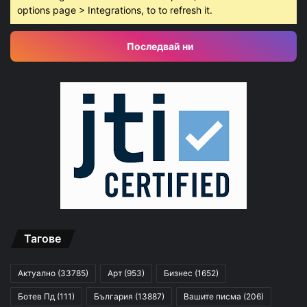
options page > Integrations, to to refresh it.
Последвай ни
Тагове
Актуално
(33785)
Арт
(953)
Бизнес
(1652)
Ботев Пд
(111)
България
(13887)
Вашите писма
(206)