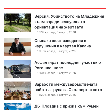
Версия: Убийството на Младежкия
хълм заради сексуалната
ориентация на жертвата
18:39ч, сряда, 5 август, 2026
Спипаха шест заведения в
нарушения в квартал Капана
17:03ч, сряда, 5 август, 2026
Асфалтират последния участък от
Рогошко шосе
16:34ч, сряда, 5 август, 2026
Заработи междуведомствената
работна група за Околовръстното
16:29ч, сряда, 5 август, 2026
ДБ-Пловдив с призив към Румен