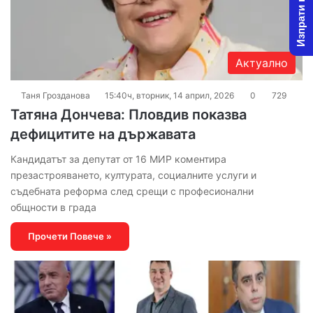
Изпрати новина
Актуално
Таня Грозданова
15:40ч, вторник, 14 април, 2026
0
729
Татяна Дончева: Пловдив показва
дефицитите на държавата
Кандидатът за депутат от 16 МИР коментира
презастрояването, културата, социалните услуги и
съдебната реформа след срещи с професионални
общности в града
Прочети Повече »