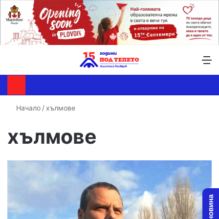
Търсене ...
Switch skin
М
Начало
/
хълмове
хълмове