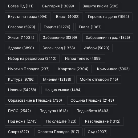
Ботев Пд
(111)
България
(13899)
Вашите писма
(206)
Вкусът на града
(994)
Власт
(4082)
Героите на деня
(1964)
Гласове
(5979)
Градът
(31276)
Евала
(1067)
Живот
(11034)
Забавление
(8399)
Забравеният град
(1825)
Здраве
(3890)
Зелен град
(1358)
Избори
(5020)
Избор на редактора
(2410)
Изпод тепето
(4899)
Имоти в Пловдив
(237)
Квартали
(2304)
Криминале
(5963)
Култура
(9786)
Мнения
(12138)
Моите отговори
(115)
Новини
(54258)
Нощна смяна
(1484)
Образование в Пловдив
(736)
Община Пловдив
(2143)
ПУЛС
(2542)
Под лупа
(1613)
Под небето
(6493)
Под ножа
(2745)
По следите
(123)
Разследване
(1312)
Спорт
(827)
Спортен Пловдив
(817)
Съд
(2907)