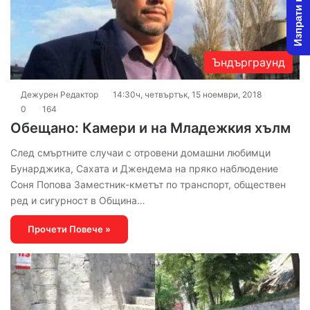
Изпрати новина
Ъндърграунд
Дежурен Редактор
14:30ч, четвъртък, 15 ноември, 2018
0
164
Обещано: Камери и на Младежкия хълм
След смъртните случаи с отровени домашни любимци
Бунарджика, Сахата и Джендема на пряко наблюдение
Соня Попова Заместник-кметът по транспорт, обществен
ред и сигурност в Община…
Прочети Повече »