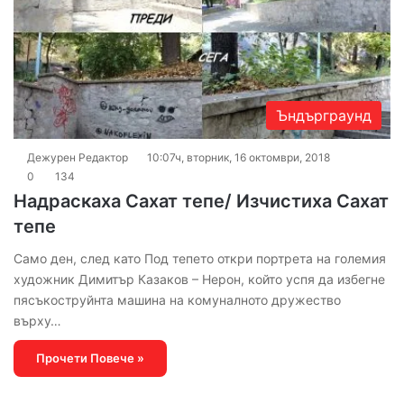
Ъндърграунд
Дежурен Редактор
10:07ч, вторник, 16 октомври, 2018
0
134
Надраскаха Сахат тепе/ Изчистиха Сахат
тепе
Само ден, след като Под тепето откри портрета на големия
художник Димитър Казаков – Нерон, който успя да избегне
пясъкоструйнта машина на комуналното дружество
върху…
Прочети Повече »