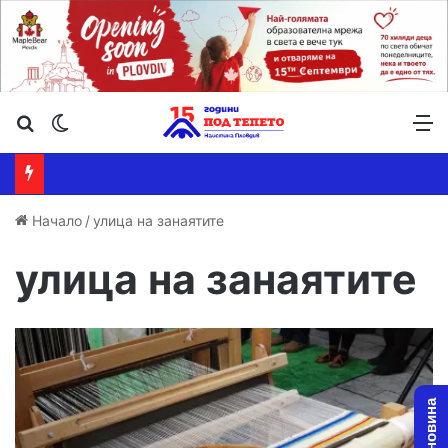
Търсене ...
Switch skin
М
Начало
/
улица на занаятите
улица на занаятите