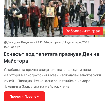
Забравеният град
Дежурен Редактор
11:44ч, вторник, 11 декември, 2018
0
137
Еснафът под тепетата празнува Ден на
Майстора
Устабашията връчва свидетелствата на седем нови
майстори в Етнографския музей Регионален етнографски
музей – Пловдив, Регионална занаятчийска камара –
Пловдив и Задругата на майсторите на…
Прочети Повече »