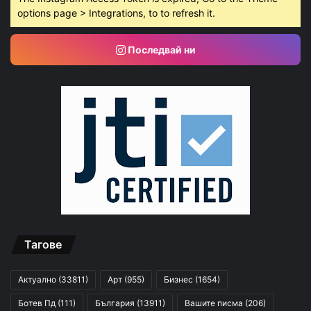
options page > Integrations, to to refresh it.
Последвай ни
Тагове
Актуално
(33811)
Арт
(955)
Бизнес
(1654)
Ботев Пд
(111)
България
(13911)
Вашите писма
(206)