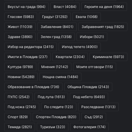
Вкусът на града
(994)
Власт
(4084)
Героите на деня
(1964)
Гласове
(5983)
Градът
(31292)
Евала
(1068)
Живот
(11039)
Забавление
(8401)
Забравеният град
(1825)
Здраве
(3890)
Зелен град
(1358)
Избори
(5021)
Избор на редактора
(2415)
Изпод тепето
(4900)
Имоти в Пловдив
(237)
Квартали
(2304)
Криминале
(5973)
Култура
(9789)
Мнения
(12142)
Моите отговори
(115)
Новини
(54289)
Нощна смяна
(1484)
Образование в Пловдив
(736)
Община Пловдив
(2143)
ПУЛС
(2542)
Под лупа
(1613)
Под небето
(6493)
Под ножа
(2745)
По следите
(123)
Разследване
(1313)
Спорт
(829)
Спортен Пловдив
(820)
Съд
(2912)
Темида
(2821)
Туризъм
(323)
Фотогалерия
(174)