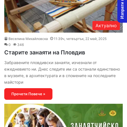
Изпрати новина
Актуално
Веселина Михайловска
11:39ч, четвъртък, 22 май, 2025
0
346
Старите занаяти на Пловдив
Забравените пловдивски занаяти, изчезнали от
ежедневието ни. Днес следите им са останали единствено
в музеите, в архитектурата и в спомените на последните
майстори
Прочети Повече »