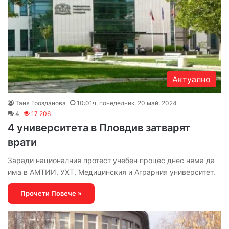
Актуално
Таня Грозданова
10:01ч, понеделник, 20 май, 2024
4
17 206
4 университета в Пловдив затварят
врати
Заради националния протест учебен процес днес няма да
има в АМТИИ, УХТ, Медицинския и Аграрния университет.
Прочети Повече »