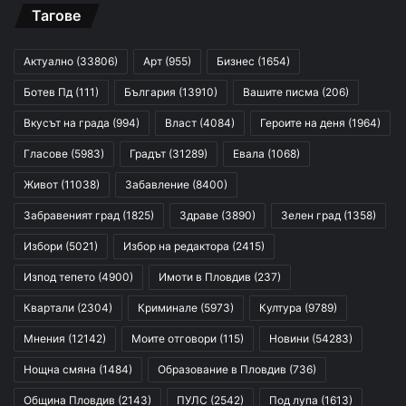
Тагове
Актуално
(33806)
Арт
(955)
Бизнес
(1654)
Ботев Пд
(111)
България
(13910)
Вашите писма
(206)
Вкусът на града
(994)
Власт
(4084)
Героите на деня
(1964)
Гласове
(5983)
Градът
(31289)
Евала
(1068)
Живот
(11038)
Забавление
(8400)
Забравеният град
(1825)
Здраве
(3890)
Зелен град
(1358)
Избори
(5021)
Избор на редактора
(2415)
Изпод тепето
(4900)
Имоти в Пловдив
(237)
Квартали
(2304)
Криминале
(5973)
Култура
(9789)
Мнения
(12142)
Моите отговори
(115)
Новини
(54283)
Нощна смяна
(1484)
Образование в Пловдив
(736)
Община Пловдив
(2143)
ПУЛС
(2542)
Под лупа
(1613)