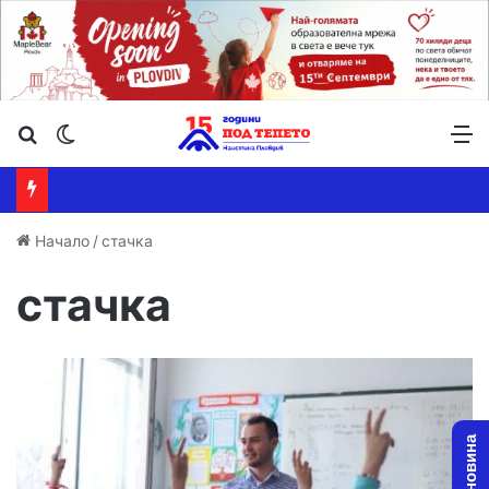
Търсене ...
Switch skin
М
Начало
/
стачка
стачка