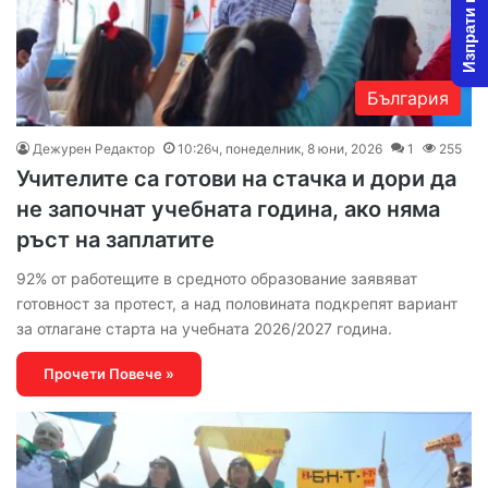
Изпрати новина
България
Дежурен Редактор
10:26ч, понеделник, 8 юни, 2026
1
255
Учителите са готови на стачка и дори да
не започнат учебната година, ако няма
ръст на заплатите
92% от работещите в средното образование заявяват
готовност за протест, а над половината подкрепят вариант
за отлагане старта на учебната 2026/2027 година.
Прочети Повече »