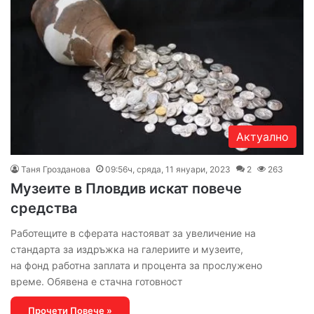
Актуално
Таня Грозданова
09:56ч, сряда, 11 януари, 2023
2
263
Музеите в Пловдив искат повече
средства
Работещите в сферата настояват за увеличение на
стандарта за издръжка на галериите и музеите,
на фонд работна заплата и процента за прослужено
време. Обявена е стачна готовност
Прочети Повече »