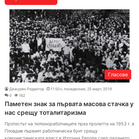
Гласове
Дежурен Редактор
11:50ч, понеделник, 25 март, 2019
0
162
Паметен знак за първата масова стачка у
нас срещу тоталитаризма
Протестът на тютюноработниците през пролетта на 1953 г. в
Пловдив първият работнически бунт срещу
комунистическата власт в Източна Европа след падането