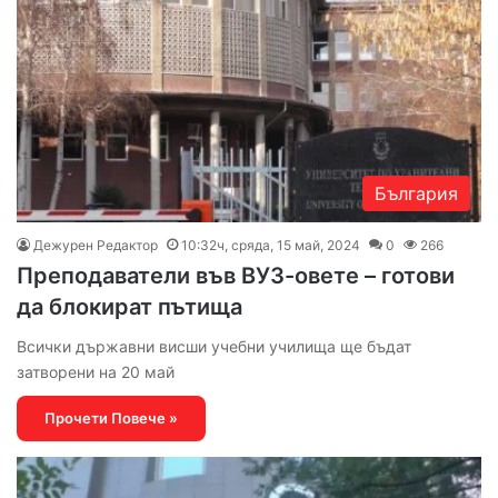
България
Дежурен Редактор
10:32ч, сряда, 15 май, 2024
0
266
Преподаватели във ВУЗ-овете – готови
да блокират пътища
Всички държавни висши учебни училища ще бъдат
затворени на 20 май
Прочети Повече »