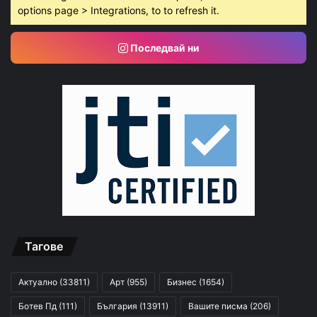
options page > Integrations, to to refresh it.
Последвай ни
Тагове
Актуално
(33811)
Арт
(955)
Бизнес
(1654)
Ботев Пд
(111)
България
(13911)
Вашите писма
(206)