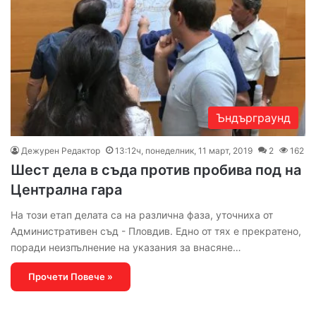
Ъндърграунд
Дежурен Редактор
13:12ч, понеделник, 11 март, 2019
2
162
Шест дела в съда против пробива под на
Централна гара
На този етап делата са на различна фаза, уточниха от
Административен съд - Пловдив. Едно от тях е прекратено,
поради неизпълнение на указания за внасяне…
Прочети Повече »