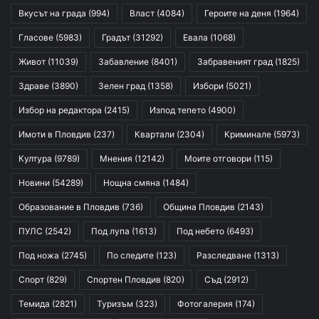
Вкусът на града
(994)
Власт
(4084)
Героите на деня
(1964)
Гласове
(5983)
Градът
(31292)
Евала
(1068)
Живот
(11039)
Забавление
(8401)
Забравеният град
(1825)
Здраве
(3890)
Зелен град
(1358)
Избори
(5021)
Избор на редактора
(2415)
Изпод тепето
(4900)
Имоти в Пловдив
(237)
Квартали
(2304)
Криминале
(5973)
Култура
(9789)
Мнения
(12142)
Моите отговори
(115)
Новини
(54289)
Нощна смяна
(1484)
Образование в Пловдив
(736)
Община Пловдив
(2143)
ПУЛС
(2542)
Под лупа
(1613)
Под небето
(6493)
Под ножа
(2745)
По следите
(123)
Разследване
(1313)
Спорт
(829)
Спортен Пловдив
(820)
Съд
(2912)
Темида
(2821)
Туризъм
(323)
Фотогалерия
(174)