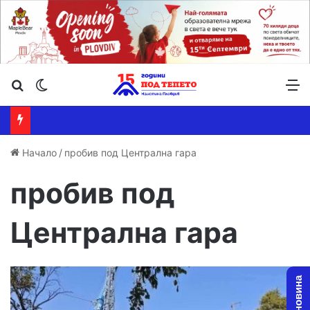
Търсене ...
Switch skin
М
Начало
/
пробив под Централна гара
пробив под
Централна гара