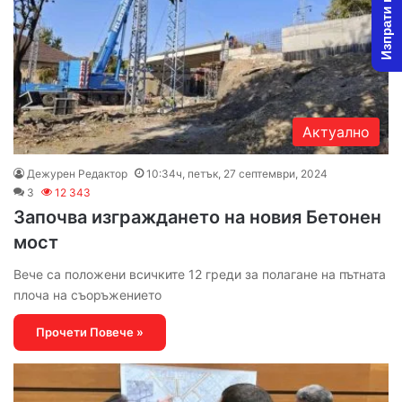
Изпрати новина
Актуално
Дежурен Редактор
10:34ч, петък, 27 септември, 2024
3
12 343
Започва изграждането на новия Бетонен
мост
Вече са положени всичките 12 греди за полагане на пътната
плоча на съоръжението
Прочети Повече »