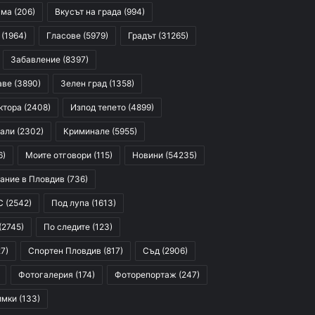
сма
(206)
Вкусът на града
(994)
(1964)
Гласове
(5979)
Градът
(31265)
Забавление
(8397)
аве
(3890)
Зелен град
(1358)
ктора
(2408)
Изпод тепето
(4899)
али
(2302)
Криминале
(5955)
6)
Моите отговори
(115)
Новини
(54235)
ание в Пловдив
(736)
С
(2542)
Под лупа
(1613)
(2745)
По следите
(123)
7)
Спортен Пловдив
(817)
Съд
(2906)
Фотогалерия
(174)
Фоторепортаж
(247)
имки
(133)