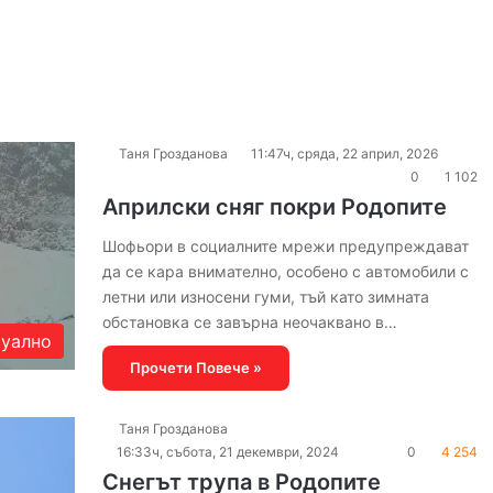
Таня Грозданова
11:47ч, сряда, 22 април, 2026
0
1 102
Априлски сняг покри Родопите
Шофьори в социалните мрежи предупреждават
да се кара внимателно, особено с автомобили с
летни или износени гуми, тъй като зимната
обстановка се завърна неочаквано в…
уално
Прочети Повече »
Таня Грозданова
16:33ч, събота, 21 декември, 2024
0
4 254
Снегът трупа в Родопите