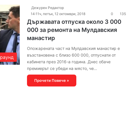
Дежурен Редактор
14:11ч, петък, 12 октомври, 2018
0
135
Държавата отпуска около 3 000
000 за ремонта на Мулдавския
манастир
Опожарената част на Мулдавския манастир е
възстановена с близо 600 000, отпуснати от
раунд
кабинета през 2016-а година. Днес обаче
премиерът се убеди на място, че…
Прочети Повече »