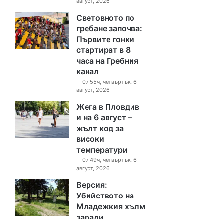
август, 2026
Световното по
гребане започва:
Първите гонки
стартират в 8
часа на Гребния
канал
07:55ч, четвъртък, 6
август, 2026
Жега в Пловдив
и на 6 август –
жълт код за
високи
температури
07:49ч, четвъртък, 6
август, 2026
Версия:
Убийството на
Младежкия хълм
заради