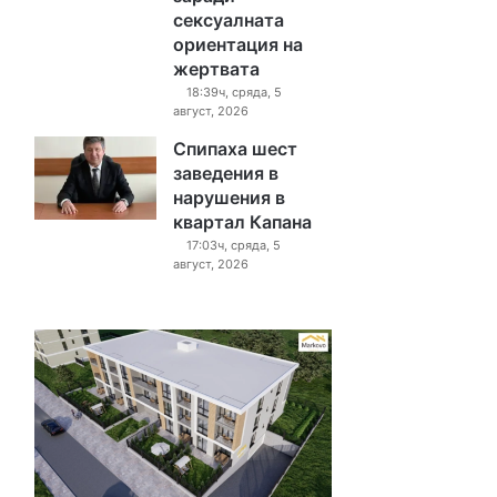
сексуалната
ориентация на
жертвата
18:39ч, сряда, 5
август, 2026
Спипаха шест
заведения в
нарушения в
квартал Капана
17:03ч, сряда, 5
август, 2026