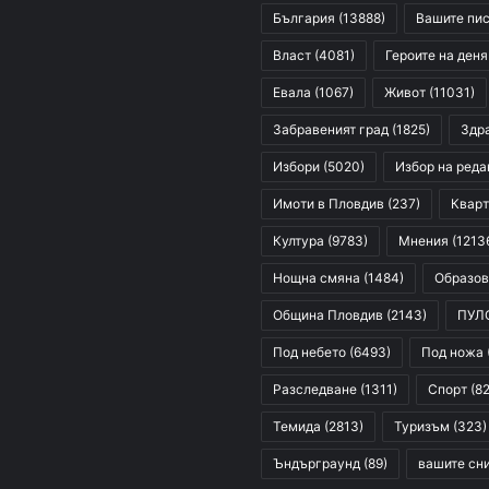
България
(13888)
Вашите пи
Власт
(4081)
Героите на деня
Евала
(1067)
Живот
(11031)
Забравеният град
(1825)
Здр
Избори
(5020)
Избор на реда
Имоти в Пловдив
(237)
Кварт
Култура
(9783)
Мнения
(1213
Нощна смяна
(1484)
Образов
Община Пловдив
(2143)
ПУЛ
Под небето
(6493)
Под ножа
Разследване
(1311)
Спорт
(82
Темида
(2813)
Туризъм
(323)
Ъндърграунд
(89)
вашите сн