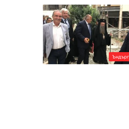
Ъндърг