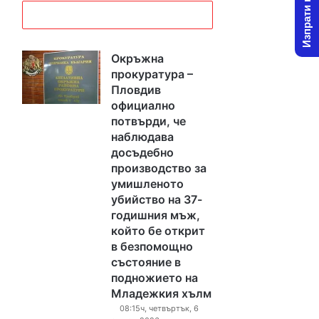
Изпрати новина
Окръжна
прокуратура –
Пловдив
официално
потвърди, че
наблюдава
досъдебно
производство за
умишленото
убийство на 37-
годишния мъж,
който бе открит
в безпомощно
състояние в
подножието на
Младежкия хълм
08:15ч, четвъртък, 6