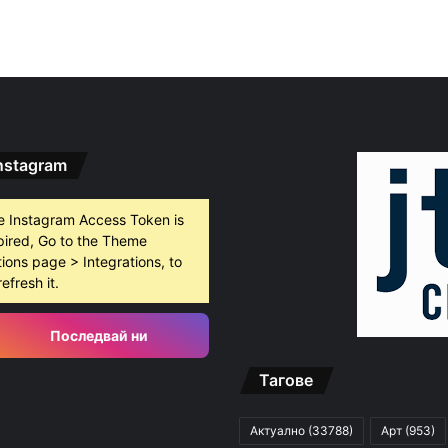
nstagram
e Instagram Access Token is
pired, Go to the Theme
ions page > Integrations, to
refresh it.
Последвай ни
Тагове
Актуално
(33788)
Арт
(953)