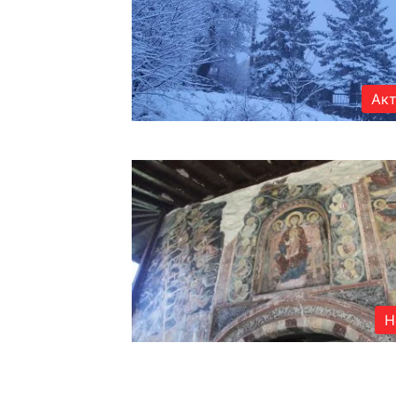
Акт
Н