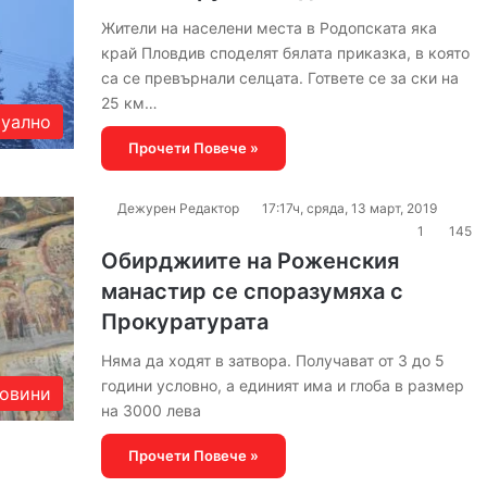
Жители на населени места в Родопската яка
край Пловдив споделят бялата приказка, в която
са се превърнали селцата. Гответе се за ски на
25 км…
уално
Прочети Повече »
Дежурен Редактор
17:17ч, сряда, 13 март, 2019
1
145
Обирджиите на Роженския
манастир се споразумяха с
Прокуратурата
Няма да ходят в затвора. Получават от 3 до 5
години условно, а единият има и глоба в размер
овини
на 3000 лева
Прочети Повече »