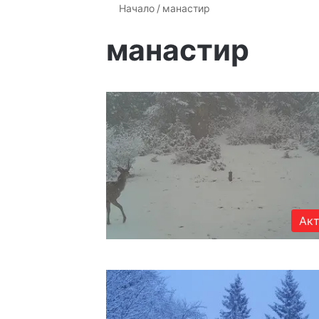
Начало
/
манастир
манастир
Акт