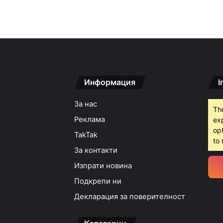
Информация
I
За нас
Th
Реклама
ex
opt
TakTak
to 
За контакти
Изпрати новина
Подкрепи ни
Декларация за поверителност