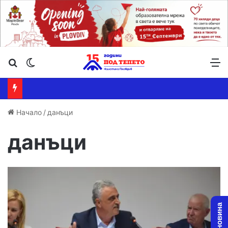
Търсене ...
Switch skin
М
Начало
/
данъци
данъци