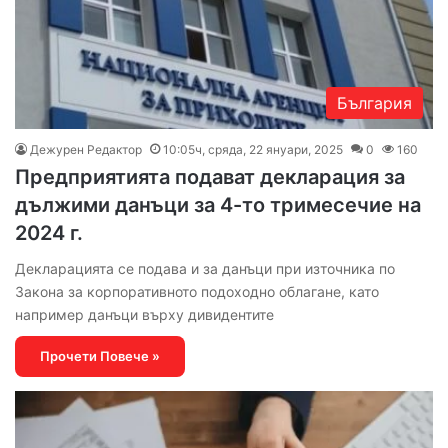
България
Дежурен Редактор
10:05ч, сряда, 22 януари, 2025
0
160
Предприятията подават декларация за
дължими данъци за 4-то тримесечие на
2024 г.
Декларацията се подава и за данъци при източника по
Закона за корпоративното подоходно облагане, като
например данъци върху дивидентите
Прочети Повече »