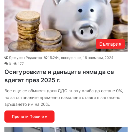
България
Дежурен Редактор
15:24ч, понеделник, 18 ноември, 2024
0
177
Осигуровките и данъците няма да се
вдигат през 2025 г.
Все още се обмисля дали ДДС върху хляба да остане 0%,
но за останалите временно намалени ставки е заложено
връщането им на 20%.
Прочети Повече »