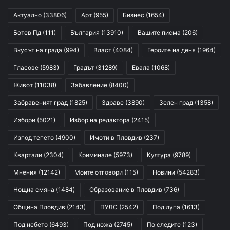
Актуално
(33806)
Арт
(955)
Бизнес
(1654)
Ботев Пд
(111)
България
(13910)
Вашите писма
(206)
Вкусът на града
(994)
Власт
(4084)
Героите на деня
(1964)
Гласове
(5983)
Градът
(31289)
Евала
(1068)
Живот
(11038)
Забавление
(8400)
Забравеният град
(1825)
Здраве
(3890)
Зелен град
(1358)
Избори
(5021)
Избор на редактора
(2415)
Изпод тепето
(4900)
Имоти в Пловдив
(237)
Квартали
(2304)
Криминале
(5973)
Култура
(9789)
Мнения
(12142)
Моите отговори
(115)
Новини
(54283)
Нощна смяна
(1484)
Образование в Пловдив
(736)
Община Пловдив
(2143)
ПУЛС
(2542)
Под лупа
(1613)
Под небето
(6493)
Под ножа
(2745)
По следите
(123)