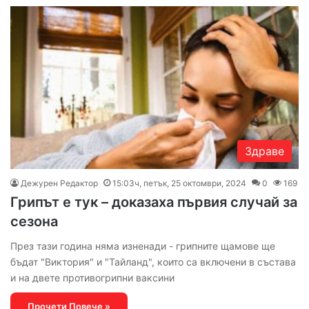
Здраве
Дежурен Редактор
15:03ч, петък, 25 октомври, 2024
0
169
Грипът е тук – доказаха първия случай за
сезона
През тази година няма изненади - грипните щамове ще
бъдат "Виктория" и "Тайланд", които са включени в състава
и на двете противогрипни ваксини
Прочети Повече »