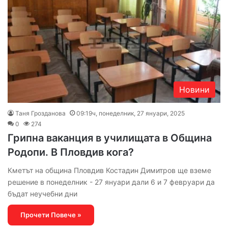
Новини
Таня Грозданова
09:19ч, понеделник, 27 януари, 2025
0
274
Грипна ваканция в училищата в Община
Родопи. В Пловдив кога?
Кметът на община Пловдив Костадин Димитров ще вземе
решение в понеделник - 27 януари дали 6 и 7 февруари да
бъдат неучебни дни
Прочети Повече »