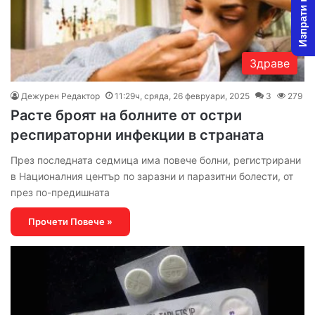
Изпрати новина
Здраве
Дежурен Редактор
11:29ч, сряда, 26 февруари, 2025
3
279
Расте броят на болните от остри
респираторни инфекции в страната
През последната седмица има повече болни, регистрирани
в Националния център по заразни и паразитни болести, от
през по-предишната
Прочети Повече »