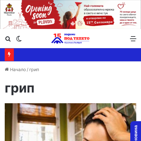
Търсене ...
Switch skin
М
Начало
/
грип
грип