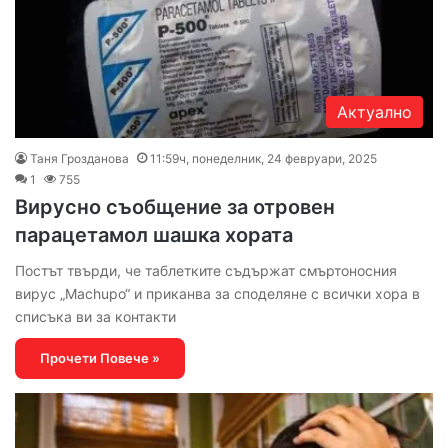
Актуално
Таня Грозданова
11:59ч, понеделник, 24 февруари, 2025
1
755
Вирусно съобщение за отровен
парацетамол шашка хората
Постът твърди, че таблетките съдържат смъртоносния
вирус „Machupo“ и приканва за споделяне с всички хора в
списъка ви за контакти
Прочети Повече »