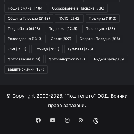
Нощна смяна
(1484)
Образование в Пловдив
(736)
Община Пловдив
(2143)
ПУЛС
(2542)
Под лупа
(1613)
Под небето
(6493)
Под ножа
(2745)
По следите
(123)
Разследване
(1313)
Спорт
(827)
Спортен Пловдив
(818)
Съд
(2912)
Темида
(2821)
Туризъм
(323)
Фотогалерия
(174)
Фоторепортаж
(247)
Ъндърграунд
(89)
вашите снимки
(134)
© Copyright 2009-2026, "Под тепето" ООД. Всички
права запазени.
Facebook
YouTube
Instagram
RSS
Threads