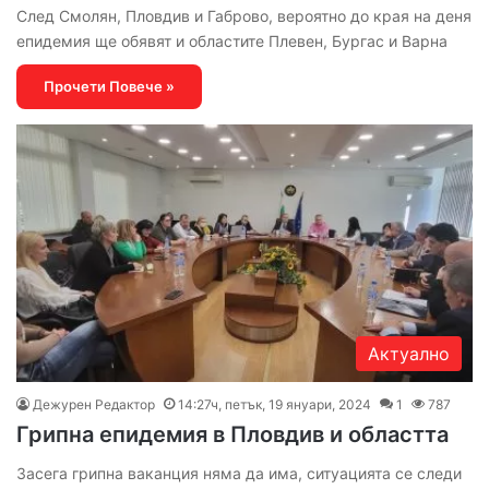
След Смолян, Пловдив и Габрово, вероятно до края на деня
епидемия ще обявят и областите Плевен, Бургас и Варна
Прочети Повече »
Актуално
Дежурен Редактор
14:27ч, петък, 19 януари, 2024
1
787
Грипна епидемия в Пловдив и областта
Засега грипна ваканция няма да има, ситуацията се следи