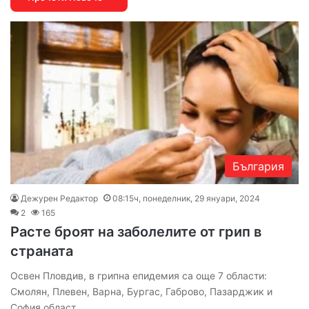
България
Дежурен Редактор
08:15ч, понеделник, 29 януари, 2024
2
165
Расте броят на заболелите от грип в
страната
Освен Пловдив, в грипна епидемия са още 7 области:
Смолян, Плевен, Варна, Бургас, Габрово, Пазарджик и
София област.