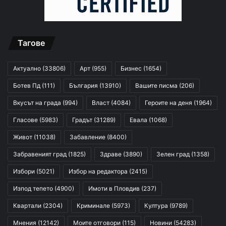
Тагове
Актуално
(33806)
Арт
(955)
Бизнес
(1654)
Ботев Пд
(111)
България
(13910)
Вашите писма
(206)
Вкусът на града
(994)
Власт
(4084)
Героите на деня
(1964)
Гласове
(5983)
Градът
(31289)
Евала
(1068)
Живот
(11038)
Забавление
(8400)
Забравеният град
(1825)
Здраве
(3890)
Зелен град
(1358)
Избори
(5021)
Избор на редактора
(2415)
Изпод тепето
(4900)
Имоти в Пловдив
(237)
Квартали
(2304)
Криминале
(5973)
Култура
(9789)
Мнения
(12142)
Моите отговори
(115)
Новини
(54283)