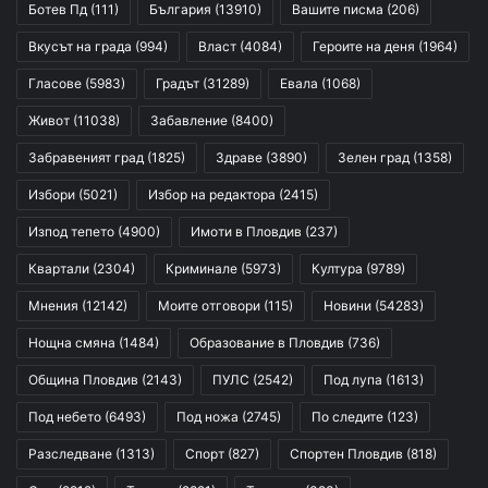
Ботев Пд
(111)
България
(13910)
Вашите писма
(206)
Вкусът на града
(994)
Власт
(4084)
Героите на деня
(1964)
Гласове
(5983)
Градът
(31289)
Евала
(1068)
Живот
(11038)
Забавление
(8400)
Забравеният град
(1825)
Здраве
(3890)
Зелен град
(1358)
Избори
(5021)
Избор на редактора
(2415)
Изпод тепето
(4900)
Имоти в Пловдив
(237)
Квартали
(2304)
Криминале
(5973)
Култура
(9789)
Мнения
(12142)
Моите отговори
(115)
Новини
(54283)
Нощна смяна
(1484)
Образование в Пловдив
(736)
Община Пловдив
(2143)
ПУЛС
(2542)
Под лупа
(1613)
Под небето
(6493)
Под ножа
(2745)
По следите
(123)
Разследване
(1313)
Спорт
(827)
Спортен Пловдив
(818)