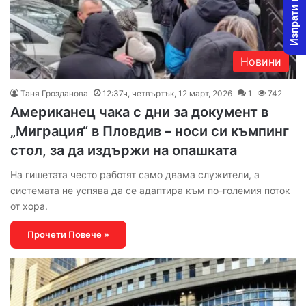
Изпрати новина
Новини
Таня Грозданова
12:37ч, четвъртък, 12 март, 2026
1
742
Американец чака с дни за документ в
„Миграция“ в Пловдив – носи си къмпинг
стол, за да издържи на опашката
На гишетата често работят само двама служители, а
системата не успява да се адаптира към по-големия поток
от хора.
Прочети Повече »