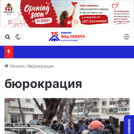
Търсене ...
Switch skin
М
Начало
/
бюрокрация
бюрокрация