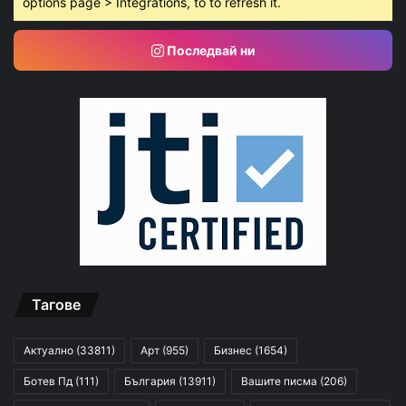
options page > Integrations, to to refresh it.
Последвай ни
Тагове
Актуално
(33811)
Арт
(955)
Бизнес
(1654)
Ботев Пд
(111)
България
(13911)
Вашите писма
(206)