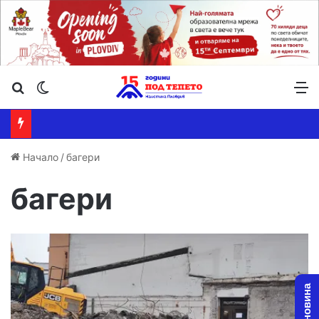
Търсене ...
Switch skin
М
Начало
/
багери
багери