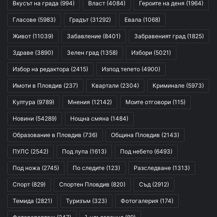
Вкусът на града
(994)
Власт
(4084)
Героите на деня
(1964)
Гласове
(5983)
Градът
(31292)
Евала
(1068)
Живот
(11039)
Забавление
(8401)
Забравеният град
(1825)
Здраве
(3890)
Зелен град
(1358)
Избори
(5021)
Избор на редактора
(2415)
Изпод тепето
(4900)
Имоти в Пловдив
(237)
Квартали
(2304)
Криминале
(5973)
Култура
(9789)
Мнения
(12142)
Моите отговори
(115)
Новини
(54289)
Нощна смяна
(1484)
Образование в Пловдив
(736)
Община Пловдив
(2143)
ПУЛС
(2542)
Под лупа
(1613)
Под небето
(6493)
Под ножа
(2745)
По следите
(123)
Разследване
(1313)
Спорт
(829)
Спортен Пловдив
(820)
Съд
(2912)
Темида
(2821)
Туризъм
(323)
Фотогалерия
(174)