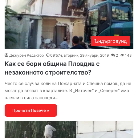
Ъндърграунд
Дежурен Редактор
09:57ч, вторник, 29 януари, 2019
2
148
Как се бори община Пловдив с
незаконното строителство?
Често се случва коли на Пожарната и Спешна помощ да не
могат да влязат в кварталите. В „Източен“ и „Северен“ има
влезли в сила заповеди…
Прочети Повече »