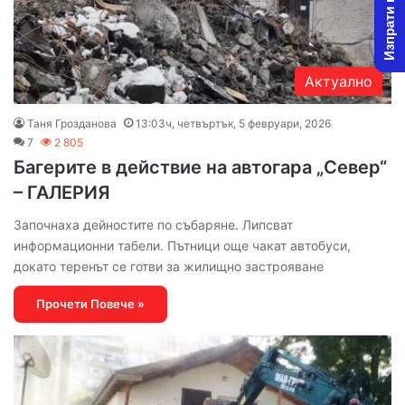
Изпрати новина
Актуално
Таня Грозданова
13:03ч, четвъртък, 5 февруари, 2026
7
2 805
Багерите в действие на автогара „Север“
– ГАЛЕРИЯ
Започнаха дейностите по събаряне. Липсват
информационни табели. Пътници още чакат автобуси,
докато теренът се готви за жилищно застрояване
Прочети Повече »