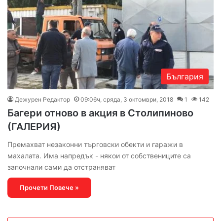
България
Дежурен Редактор
09:06ч, сряда, 3 октомври, 2018
1
142
Багери отново в акция в Столипиново
(ГАЛЕРИЯ)
Премахват незаконни търговски обекти и гаражи в
махалата. Има напредък - някои от собствениците са
започнали сами да отстраняват
Прочети Повече »