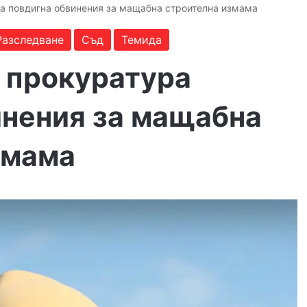
а повдигна обвинения за мащабна строителна измама
Разследване
Съд
Темида
 прокуратура
инения за мащабна
змама