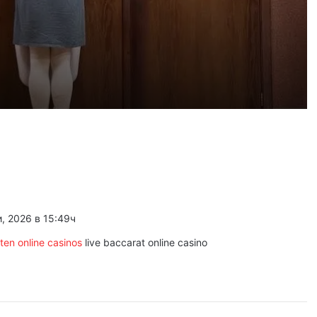
 2026
айка в съда
 2026
иззети в Пловдивско за месец
, 2026 в 15:49ч
 2026
ловдив (07.08– 13.08)
ten online casinos
live baccarat online casino
 2026
ите остават само в евро