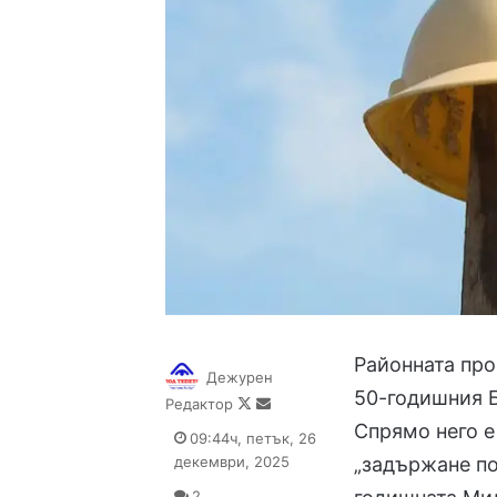
Районната про
Дежурен
50-годишния Б
Follow
Send
Редактор
on
an
Спрямо него е
09:44ч, петък, 26
X
email
декември, 2025
„задържане по
2