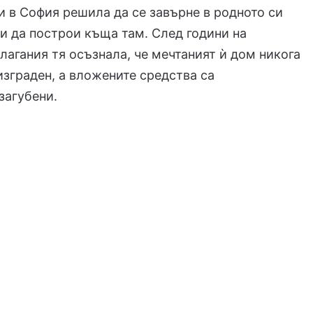
и в София решила да се завърне в родното си
и да построи къща там. След години на
лагания тя осъзнала, че мечтаният ѝ дом никога
изграден, а вложените средства са
загубени.