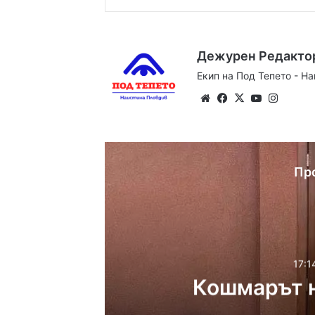
Дежурен Редакто
Екип на Под Тепето - Н
Website
Facebook
X
YouTube
Instag
Пр
17:1
Кошмарът н