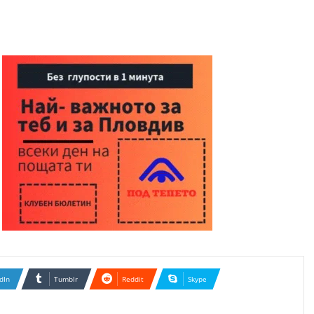
dIn
Tumblr
Reddit
Skype