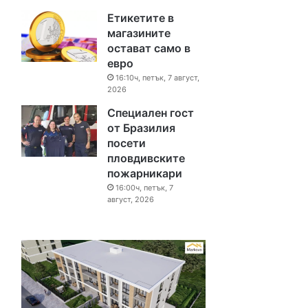
Етикетите в
магазините
остават само в
евро
16:10ч, петък, 7 август,
2026
Специален гост
от Бразилия
посети
пловдивските
пожарникари
16:00ч, петък, 7
август, 2026