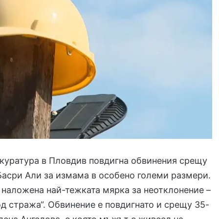
куратура в Пловдив повдигна обвинения срещу
асри Али за измама в особено големи размери.
 наложена най-тежката мярка за неотклонение –
д стража“. Обвинение е повдигнато и срещу 35-