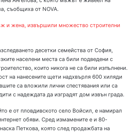
ена Ангелова, с която мъжът е живеел на
ла, съобщиха от NOVA.
ж и жена, извършили множество строителни
азследването десетки семейства от София,
зките населени места са били подведени с
троителство, които никога не са били изпълнени.
ст на нанесените щети надхвърля 600 хиляди
вшите са вложили лични спестявания или са
дити с надеждата да изградят дом извън града.
йто е от пловдивското село Войсил, е намирал
интернет обяви. Сред измамените е и 80-
наска Петкова, която след продажбата на