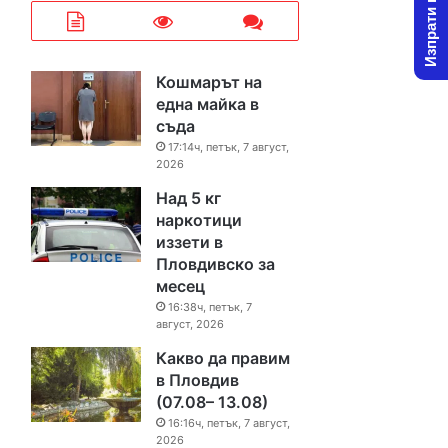
Изпрати новина
Кошмарът на
една майка в
съда
17:14ч, петък, 7 август,
2026
Над 5 кг
наркотици
иззети в
Пловдивско за
месец
16:38ч, петък, 7
август, 2026
Какво да правим
в Пловдив
(07.08– 13.08)
16:16ч, петък, 7 август,
2026