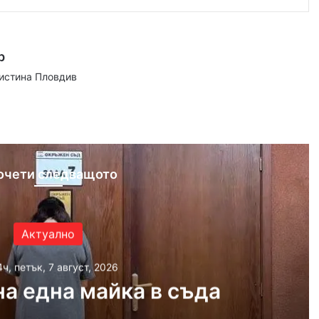
р
аистина Пловдив
ram
очети следващото
Актуално
4ч, петък, 7 август, 2026
а една майка в съда