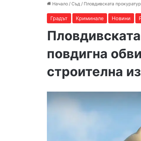
Начало
/
Съд
/
Пловдивската прокуратур
Градът
Криминале
Новини
Пловдивската
повдигна обв
строителна и