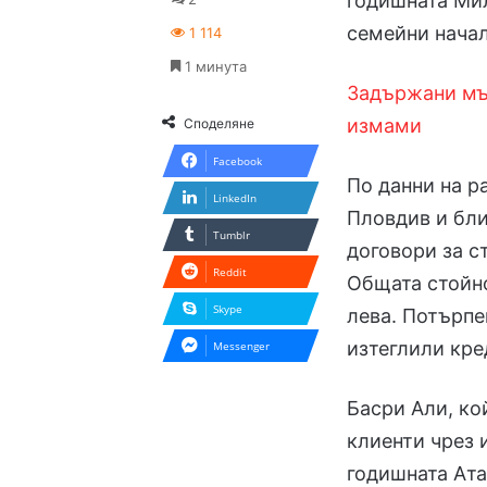
годишната Мил
семейни нача
1 114
1 минута
Задържани мъ
измами
Споделяне
Facebook
По данни на р
LinkedIn
Пловдив и бли
Tumblr
договори за с
Reddit
Общата стойно
Skype
лева. Потърпе
изтеглили кре
Messenger
Басри Али, ко
клиенти чрез 
годишната Ата