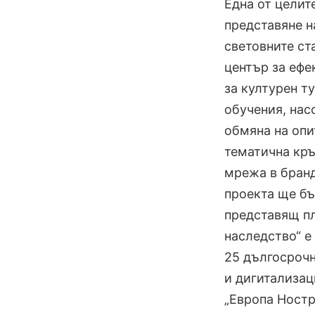
Една от целит
представяне н
световните ст
център за ефе
за културен т
обучения, нас
обмяна на опи
тематична кръ
мрежа в бранд
проекта ще бъ
представящ п
наследство“ е
25 дългосрочн
и дигитализац
„Европа Ностр