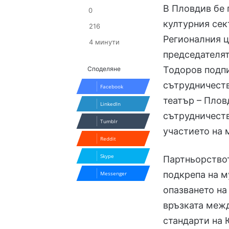
В Пловдив бе 
0
културния сек
216
Регионалния 
4 минути
председателят
Тодоров подп
Споделяне
сътрудничеств
Facebook
театър – Плов
LinkedIn
сътрудничеств
Tumblr
участието на 
Reddit
Skype
Партньорство
подкрепа на м
Messenger
опазването на
връзката меж
стандарти на 