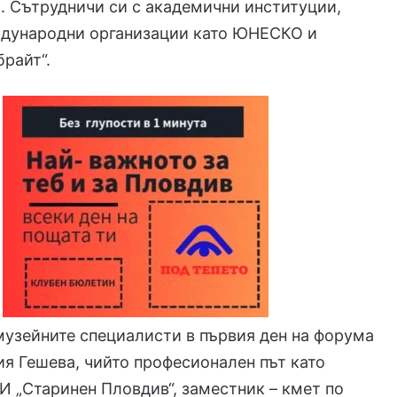
. Сътрудничи си с академични институции,
дународни организации като ЮНЕСКО и
райт“.
узейните специалисти в първия ден на форума
я Гешева, чийто професионален път като
И „Старинен Пловдив“, заместник – кмет по