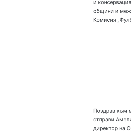
и консервация
общини и меж
Комисия „Фулб
Поздрав към м
отправи Амели
директор на О