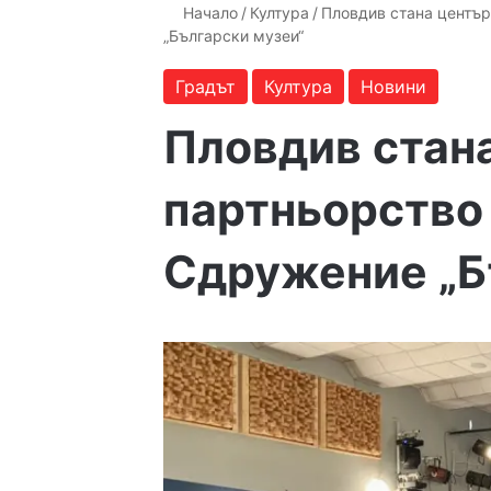
Начало
/
Култура
/
Пловдив стана центъ
„Български музеи“
Градът
Култура
Новини
Пловдив стан
партньорств
Сдружение „Б