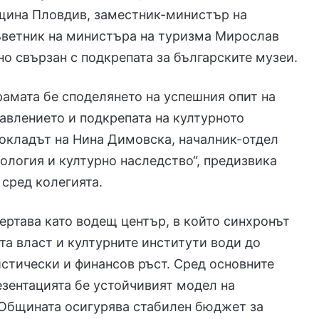
бщина Пловдив, заместник-министър на
ъветник на министъра на туризма Мирослав
о свързан с подкрепата за българските музеи.
рамата бе споделянето на успешния опит на
авлението и подкрепата на културното
окладът на Нина Димовска, началник-отдел
еология и културно наследство“, предизвика
 сред колегията.
ертава като водещ център, в който синхронът
а власт и културните институти води до
стически и финансов ръст. Сред основните
езентацията бе устойчивият модел на
 Общината осигурява стабилен бюджет за