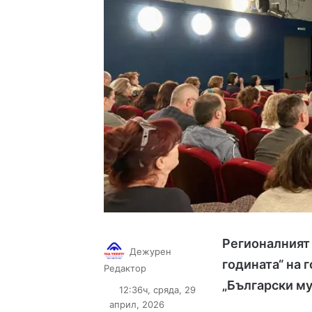
Регионалният 
Дежурен
годината“ на 
Follow
Send
Редактор
on
an
„Български му
12:36ч, сряда, 29
X
email
април, 2026