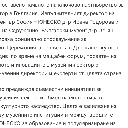
поставено началото на ключово партньорство за
тор в България. Изпълнителният директор на
център София – ЮНЕСКО д-р Ирена Тодорова и
 на Сдружение „Български музеи“ д-р Огнян
исаха официално споразумение за
о. Церемонията се състоя в Държавен куклен
див по време на мащабен форум, посветен на
ото и иновациите в музейния сектор с
музейни директори и експерти от цялата страна.
то предвижда съвместни инициативи за
узейния сектор и обмен на експертиза в
 културното наследство. Целта е засилване на
ду музейните институции и международните
ЮНЕСКО за образование и популяризиране на