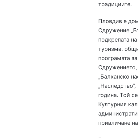
традициите.
Пловдив е до
Сдружение „Бъ
подкрепата на
туризма, общи
програмата з
Сдружението, 
„Балканско на
„Наследство“,
година. Той с
Културния кал
административ
привличане на