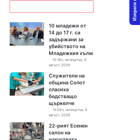
Изпрати новина
10 младежи от
14 до 17 г. са
задържани за
убийството на
Младежкия хълм
15:18ч, четвъртък, 6
август, 2026
Служители на
община Сопот
спасиха
бедстващо
щъркелче
15:05ч, четвъртък, 6
август, 2026
22-рият Есенен
салон на
изкуствата