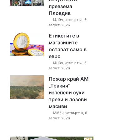
превзема
Пловдив
14:19ч, четвъртък, 6
август, 2026
Етикетите в
магазините
остават само в
евро
14:13ч, четвъртък, 6
август, 2026
Пожар край АМ
„Тракия“
изпепели сухи
треви и лозови
масиви
13:55ч, четвъртък, 6
август, 2026