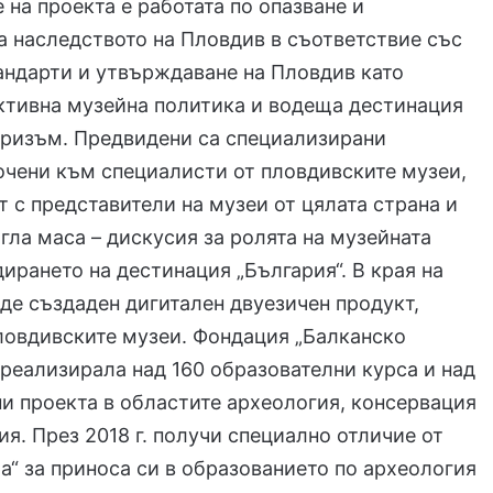
е на проекта е работата по опазване и
а наследството на Пловдив в съответствие със
андарти и утвърждаване на Пловдив като
ктивна музейна политика и водеща дестинация
уризъм. Предвидени са специализирани
очени към специалисти от пловдивските музеи,
т с представители на музеи от цялата страна и
гла маса – дискусия за ролята на музейната
ирането на дестинация „България“. В края на
де създаден дигитален двуезичен продукт,
ловдивските музеи. Фондация „Балканско
 реализирала над 160 образователни курса и над
и проекта в областите археология, консервация
ия. През 2018 г. получи специално отличие от
а“ за приноса си в образованието по археология