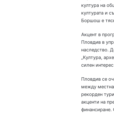
култура на о
културата и с
Боршош е тясн
Акцент в прог
Пловдив в упр
наследство. Д
„Култура, арх
силен интерес
Пловдив се оч
между местнат
рекорден тури
акценти на пр
финансиране.