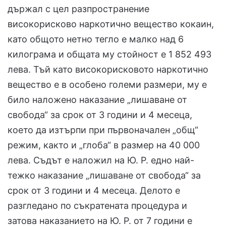
държал с цел разпространение
високорисково наркотично вещество кокаин,
като общото нетно тегло е малко над 6
килограма и общата му стойност е 1 852 493
лева. Тъй като високорисковото наркотично
вещество е в особено големи размери, му е
било наложено наказание „лишаване от
свобода“ за срок от 3 години и 4 месеца,
което да изтърпи при първоначален „общ“
режим, както и „глоба“ в размер на 40 000
лева. Съдът е наложил на Ю. Р. едно най-
тежко наказание „лишаване от свобода“ за
срок от 3 години и 4 месеца. Делото е
разгледано по съкратената процедура и
затова наказанието на Ю. Р. от 7 години е