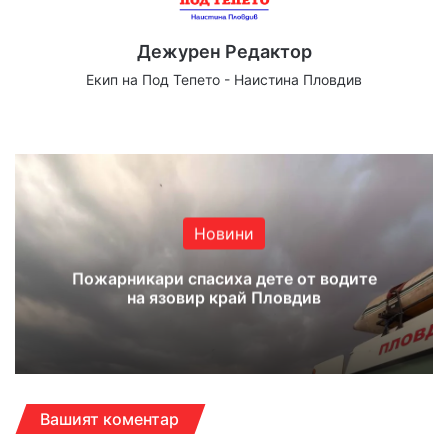
Дежурен Редактор
Екип на Под Тепето - Наистина Пловдив
Website
Facebook
X
YouTube
Instagram
Новини
Пожарникари спасиха дете от водите
на язовир край Пловдив
Вашият коментар