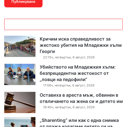
Кричим иска справедливост за
жестоко убития на Младежки хълм
Георги
22:15ч, четвъртък, 6 август, 2026
Убийството на Младежкия хълм:
безпрецедентна жестокост от
„ловци на педофили“
17:06ч, четвъртък, 6 август, 2026
Оставиха в ареста мъж, обвинен в
отвличането на жена си и детето им
16:40ч, четвъртък, 6 август, 2026
„Sharenting“ или как с една снимка
от плажа излагаме детето си на