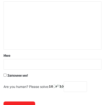
К
о
м
е
н
т
а
р
Име
:
*
Запомни ме!
Are you human? Please solve: