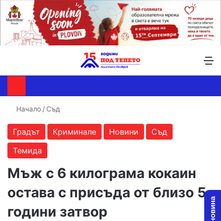
Търсене ...
Switch skin
М
Начало
/
Съд
Градът
Криминале
Новини
Съд
Темида
Мъж с 6 килограма кокаин
остава с присъда от близо 5
години затвор