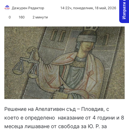
Изпрати новина
Follow
Send
Дежурен Редактор
14:22ч, понеделник, 18 май, 2026
on
an
0
160
2 минути
X
email
Решение на Апелативен съд – Пловдив, с
което е определено наказание от 4 години и 8
месеца лишаване от свобода за Ю. Р. за