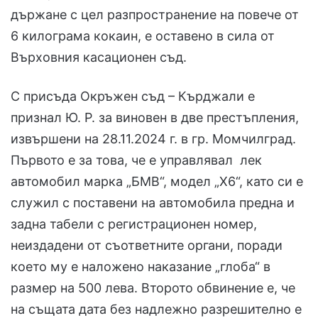
държане с цел разпространение на повече от
6 килограма кокаин, е оставено в сила от
Върховния касационен съд.
С присъда Окръжен съд – Кърджали е
признал Ю. Р. за виновен в две престъпления,
извършени на 28.11.2024 г. в гр. Момчилград.
Първото е за това, че е управлявал лек
автомобил марка „БМВ“, модел „Х6“, като си е
служил с поставени на автомобила предна и
задна табели с регистрационен номер,
неиздадени от съответните органи, поради
което му е наложено наказание „глоба“ в
размер на 500 лева. Второто обвинение е, че
на същата дата без надлежно разрешително е