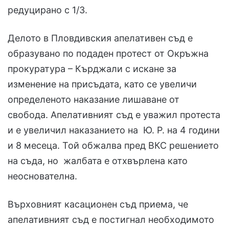
редуцирано с 1/3.
Делото в Пловдивския апелативен съд е
образувано по подаден протест от Окръжна
прокуратура – Кърджали с искане за
изменение на присъдата, като се увеличи
определеното наказание лишаване от
свобода. Апелативният съд е уважил протеста
и е увеличил наказанието на Ю. Р. на 4 години
и 8 месеца. Той обжалва пред ВКС решението
на съда, но жалбата е отхвърлена като
неоснователна.
Върховният касационен съд приема, че
апелативният съд е постигнал необходимото