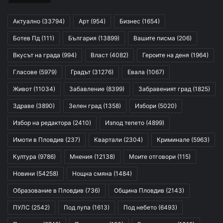
Актуално
(33794)
Арт
(954)
Бизнес
(1654)
Ботев Пд
(111)
България
(13899)
Вашите писма
(206)
Вкусът на града
(994)
Власт
(4082)
Героите на деня
(1964)
Гласове
(5979)
Градът
(31276)
Евала
(1067)
Живот
(11034)
Забавление
(8399)
Забравеният град
(1825)
Здраве
(3890)
Зелен град
(1358)
Избори
(5020)
Избор на редактора
(2410)
Изпод тепето
(4899)
Имоти в Пловдив
(237)
Квартали
(2304)
Криминале
(5963)
Култура
(9786)
Мнения
(12138)
Моите отговори
(115)
Новини
(54258)
Нощна смяна
(1484)
Образование в Пловдив
(736)
Община Пловдив
(2143)
ПУЛС
(2542)
Под лупа
(1613)
Под небето
(6493)