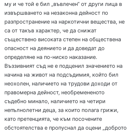
му и че той е бил „въвлечен“ от други лица в
извършването на незаконна дейност по
разпространение на наркотични вещества, не
са от такъв характер, че да снижат
съществено високата степен на обществена
опасност на деянието и да доведат до
определяне на по-ниско наказание.
Въззивният съд не е подценил значението на
начина на живот на подсъдимия, който бил
неохолен, наличието на трудови доходи от
правомерна дейност, необремененото
съдебно минало, наличието на четири
непълнолетни деца, за които полага грижи,
като претенцията, че към посочените
обстоятелства е пропуснал да оцени „доброто