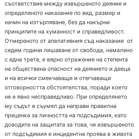
съответствие между извършеното деяние и
определеното наказание по вид, размер и
начин на изтърпяване, без да накърни
принципите на хуманност и справедливост.
Отмереното от апелативния съд наказание от
седем години лишаване от свобода, намалено
с една трета, е вярно отражение на степента
на обществена опасност на деянието и дееца
и на всички смекчаващи и отегчаващи
отговорността обстоятелства, поради което
не е явно несправедливо. При определянето
му съдът е съумял да направи правилна
преценка за личността на подсъдимия, като
доводите на защитата за това, че извършеното
от подсъдимия е инцидентна проява в живота