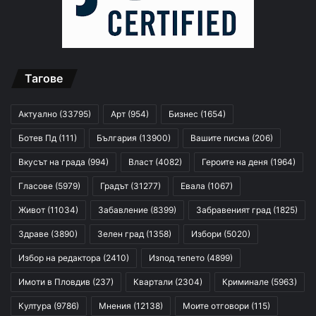
Тагове
Актуално
(33795)
Арт
(954)
Бизнес
(1654)
Ботев Пд
(111)
България
(13900)
Вашите писма
(206)
Вкусът на града
(994)
Власт
(4082)
Героите на деня
(1964)
Гласове
(5979)
Градът
(31277)
Евала
(1067)
Живот
(11034)
Забавление
(8399)
Забравеният град
(1825)
Здраве
(3890)
Зелен град
(1358)
Избори
(5020)
Избор на редактора
(2410)
Изпод тепето
(4899)
Имоти в Пловдив
(237)
Квартали
(2304)
Криминале
(5963)
Култура
(9786)
Мнения
(12138)
Моите отговори
(115)