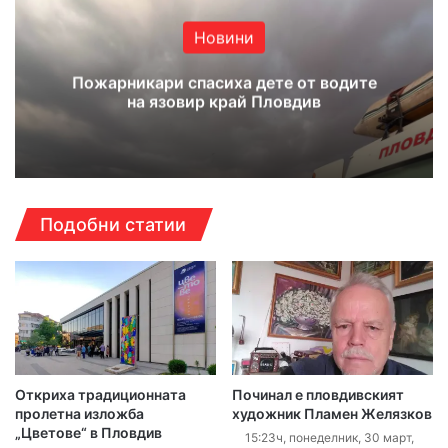
Новини
Пожарникари спасиха дете от водите
на язовир край Пловдив
Подобни статии
Откриха традиционната
Починал е пловдивският
пролетна изложба
художник Пламен Желязков
„Цветове“ в Пловдив
15:23ч, понеделник, 30 март,