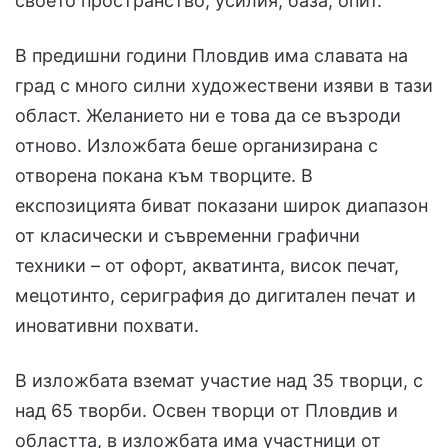
своето пространство, усилия, база, опит.
В предишни години Пловдив има славата на
град с много силни художествени изяви в тази
област. Желанието ни е това да се възроди
отново. Изложбата беше организирана с
отворена покана към творците. В
експозицията биват показани широк диапазон
от класически и съвременни графични
техники – от офорт, акватинта, висок печат,
мецотинто, сериграфия до дигитален печат и
иновативни похвати.
В изложбата вземат участие над 35 творци, с
над 65 творби. Освен творци от Пловдив и
областта, в изложбата има участници от