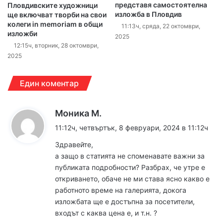
представя самостоятелна
Пловдивските художници
изложба в Пловдив
ще включват творби на свои
колеги in memoriam в общи
11:13ч, сряда, 22 октомври,
изложби
2025
12:15ч, вторник, 28 октомври,
2025
Един коментар
к
Моника М.
а
11:12ч, четвъртък, 8 февруари, 2024 в 11:12ч
з
Здравейте,
а
а защо в статията не споменавате важни за
:
публиката подробности? Разбрах, че утре е
откриването, обаче не ми става ясно какво е
работното време на галерията, докога
изложбата ще е достъпна за посетители,
входът с каква цена е, и т.н. ?