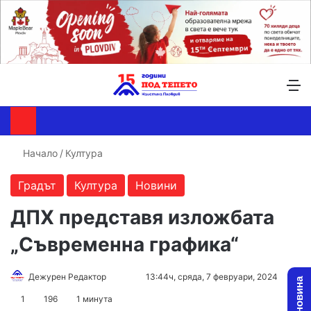
Търсене ...
Switch skin
М
Начало
/
Култура
Градът
Култура
Новини
ДПХ представя изложбата
„Съвременна графика“
Follow
Send
Дежурен Редактор
13:44ч, сряда, 7 февруари, 2024
on
an
1
196
1 минута
X
email