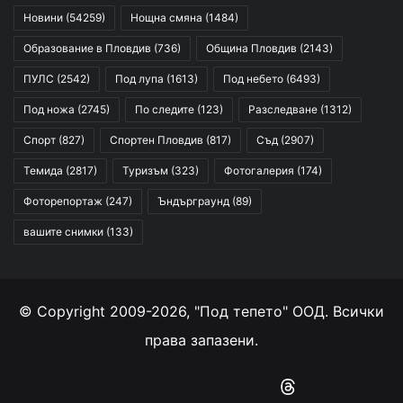
Новини
(54259)
Нощна смяна
(1484)
Образование в Пловдив
(736)
Община Пловдив
(2143)
ПУЛС
(2542)
Под лупа
(1613)
Под небето
(6493)
Под ножа
(2745)
По следите
(123)
Разследване
(1312)
Спорт
(827)
Спортен Пловдив
(817)
Съд
(2907)
Темида
(2817)
Туризъм
(323)
Фотогалерия
(174)
Фоторепортаж
(247)
Ъндърграунд
(89)
вашите снимки
(133)
© Copyright 2009-2026, "Под тепето" ООД. Всички
права запазени.
Facebook
YouTube
Instagram
RSS
Threads