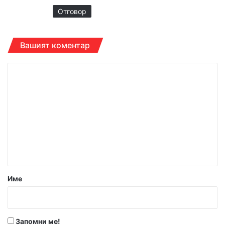
Отговор
Вашият коментар
К
о
м
е
н
т
а
р
Име
:
*
Запомни ме!