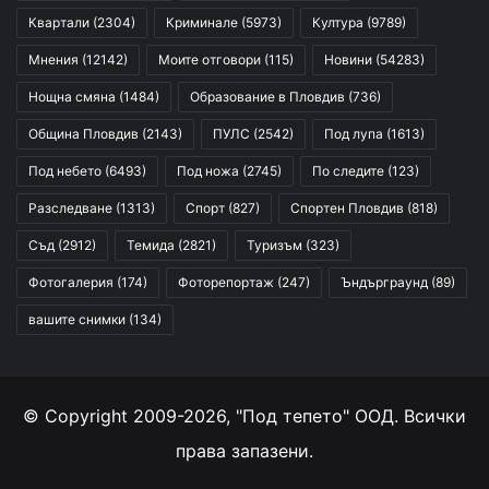
Квартали
(2304)
Криминале
(5973)
Култура
(9789)
Мнения
(12142)
Моите отговори
(115)
Новини
(54283)
Нощна смяна
(1484)
Образование в Пловдив
(736)
Община Пловдив
(2143)
ПУЛС
(2542)
Под лупа
(1613)
Под небето
(6493)
Под ножа
(2745)
По следите
(123)
Разследване
(1313)
Спорт
(827)
Спортен Пловдив
(818)
Съд
(2912)
Темида
(2821)
Туризъм
(323)
Фотогалерия
(174)
Фоторепортаж
(247)
Ъндърграунд
(89)
вашите снимки
(134)
© Copyright 2009-2026, "Под тепето" ООД. Всички
права запазени.