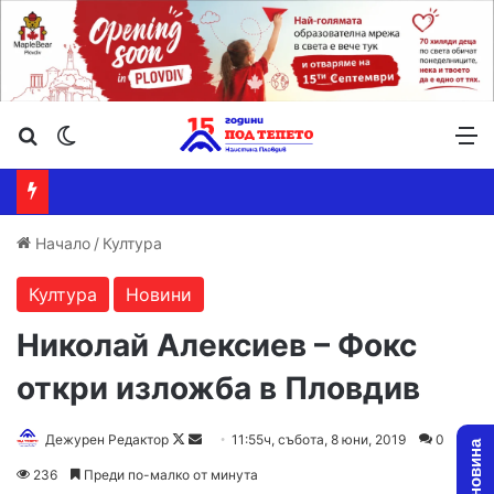
Търсене ...
Switch skin
М
Начало
/
Култура
Култура
Новини
Николай Алексиев – Фокс
откри изложба в Пловдив
Дежурен Редактор
F
S
11:55ч, събота, 8 юни, 2019
0
o
e
236
Преди по-малко от минута
l
n