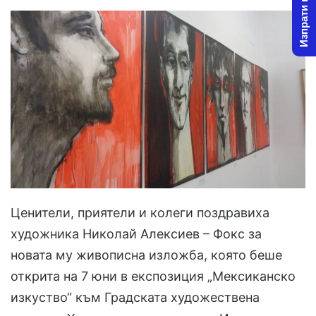
Изпрати новина
l
d
o
a
w
n
o
e
n
m
X
a
i
l
Ценители, приятели и колеги поздравиха
художника Николай Алексиев – Фокс за
новата му живописна изложба, която беше
открита на 7 юни в експозиция „Мексиканско
изкуство“ към Градската художествена