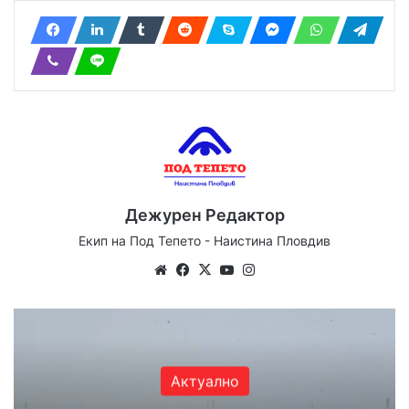
Дежурен Редактор
Екип на Под Тепето - Наистина Пловдив
We
Fa
X
Yo
Ins
bsi
ce
uT
tag
te
bo
ub
ra
ok
e
m
Актуално