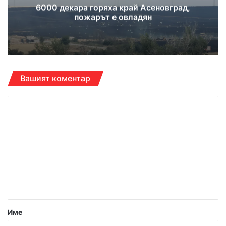
6000 декара горяха край Асеновград,
пожарът е овладян
Вашият коментар
К
о
м
е
н
т
а
р
Име
: