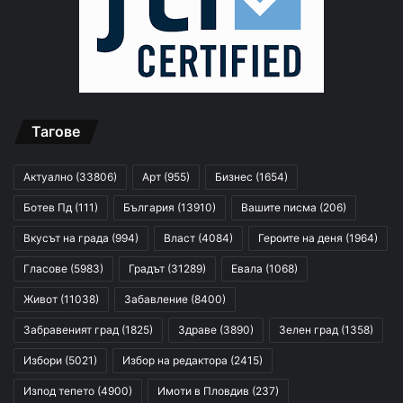
Тагове
Актуално
(33806)
Арт
(955)
Бизнес
(1654)
Ботев Пд
(111)
България
(13910)
Вашите писма
(206)
Вкусът на града
(994)
Власт
(4084)
Героите на деня
(1964)
Гласове
(5983)
Градът
(31289)
Евала
(1068)
Живот
(11038)
Забавление
(8400)
Забравеният град
(1825)
Здраве
(3890)
Зелен град
(1358)
Избори
(5021)
Избор на редактора
(2415)
Изпод тепето
(4900)
Имоти в Пловдив
(237)