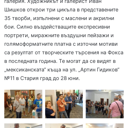
галерия. Художникът и галерист Иван
Шишков открои три цикъла в представените
35 творби, изпълнени с маслени и акрилни
бои. Силно въздействащите експресивни
портрети, миражните въздушни пейзажи и
голямоформатните платна с източни мотиви
са резултат от творческите търсения на Фокса
в последната година. Те могат да се видят в
„мексиканската“ къща на ул. „Артин Гидиков“
№11 в Стария град до 28 юни.