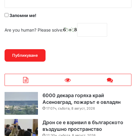
*
Запомни ме!
Are you human? Please solve:
6000 декара горяха край
Асеновград, пожарът е овладян
17:07ч, събота, 8 август, 2026
Дрон се е взривил в българското
въздушно пространство
12:30ч, събота, 8 август, 2026