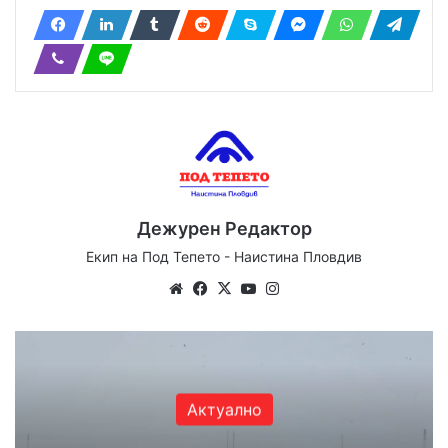
Дежурен Редактор
Екип на Под Тепето - Наистина Пловдив
We
Fa
X
Yo
Ins
bsi
ce
uT
tag
te
bo
ub
ra
ok
e
m
Актуално