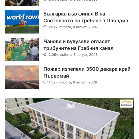
Българка във финал B на
Световното по гребане в Пловдив
12:14ч, събота, 8 август, 2026
Чанове и вувузели огласят
трибуните на Гребния канал
12:05ч, събота, 8 август, 2026
Пожар изпепели 3500 декара край
Първомай
11:52ч, събота, 8 август, 2026