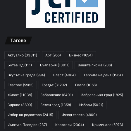
Тагове
Актуално
(33811)
Арт
(955)
Бизнес
(1654)
Ботев Пд
(111)
България
(13911)
Вашите писма
(206)
Вкусът на града
(994)
Власт
(4084)
Героите на деня
(1964)
Гласове
(5983)
Градът
(31292)
Евала
(1068)
Живот
(11039)
Забавление
(8401)
Забравеният град
(1825)
Здраве
(3890)
Зелен град
(1358)
Избори
(5021)
Избор на редактора
(2415)
Изпод тепето
(4900)
Имоти в Пловдив
(237)
Квартали
(2304)
Криминале
(5973)