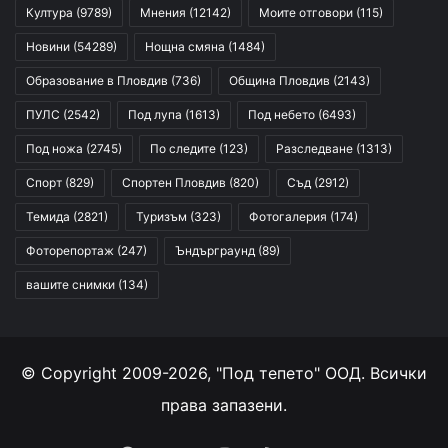
Култура
(9789)
Мнения
(12142)
Моите отговори
(115)
Новини
(54289)
Нощна смяна
(1484)
Образование в Пловдив
(736)
Община Пловдив
(2143)
ПУЛС
(2542)
Под лупа
(1613)
Под небето
(6493)
Под ножа
(2745)
По следите
(123)
Разследване
(1313)
Спорт
(829)
Спортен Пловдив
(820)
Съд
(2912)
Темида
(2821)
Туризъм
(323)
Фотогалерия
(174)
Фоторепортаж
(247)
Ъндърграунд
(89)
вашите снимки
(134)
© Copyright 2009-2026, "Под тепето" ООД. Всички
права запазени.