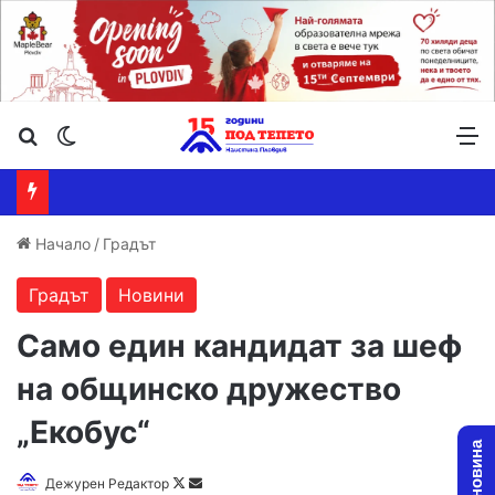
Търсене ...
Switch skin
М
Начало
/
Градът
Градът
Новини
Само един кандидат за шеф
на общинско дружество
„Екобус“
Дежурен Редактор
F
S