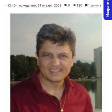
Изпрати новина
o
e
13:40ч, понеделник, 31 януари, 2022
0
130
1 минута
l
n
l
d
o
a
w
n
o
e
n
m
X
a
i
l