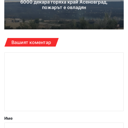
6000 декара горяха край Асеновград,
пожарът е овладян
Вашият коментар
К
о
м
е
н
т
а
р
Име
: