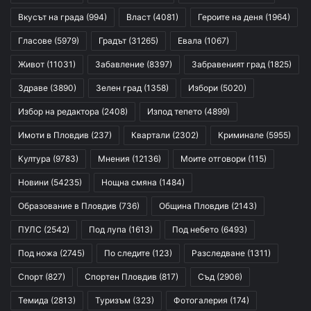
Вкусът на града
(994)
Власт
(4081)
Героите на деня
(1964)
Гласове
(5979)
Градът
(31265)
Евала
(1067)
Живот
(11031)
Забавление
(8397)
Забравеният град
(1825)
Здраве
(3890)
Зелен град
(1358)
Избори
(5020)
Избор на редактора
(2408)
Изпод тепето
(4899)
Имоти в Пловдив
(237)
Квартали
(2302)
Криминале
(5955)
Култура
(9783)
Мнения
(12136)
Моите отговори
(115)
Новини
(54235)
Нощна смяна
(1484)
Образование в Пловдив
(736)
Община Пловдив
(2143)
ПУЛС
(2542)
Под лупа
(1613)
Под небето
(6493)
Под ножа
(2745)
По следите
(123)
Разследване
(1311)
Спорт
(827)
Спортен Пловдив
(817)
Съд
(2906)
Темида
(2813)
Туризъм
(323)
Фотогалерия
(174)