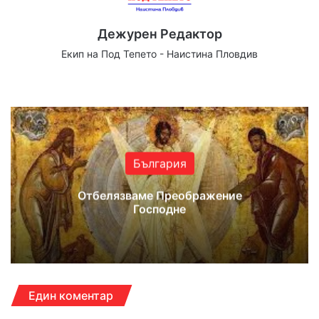
Дежурен Редактор
Екип на Под Тепето - Наистина Пловдив
Website
Facebook
X
YouTube
Instagram
България
Отбелязваме Преображение
Господне
Един коментар