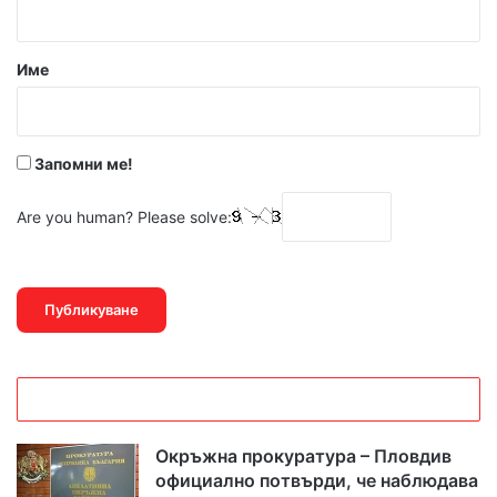
а
р
Име
:
*
Запомни ме!
Are you human? Please solve:
Окръжна прокуратура – Пловдив
официално потвърди, че наблюдава