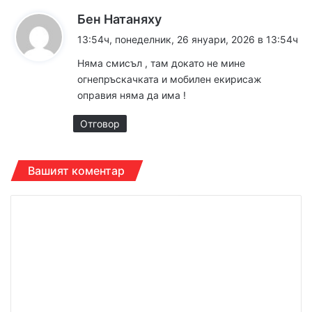
к
Бен Натаняху
а
13:54ч, понеделник, 26 януари, 2026 в 13:54ч
з
Няма смисъл , там докато не мине
а
огнепръскачката и мобилен екирисаж
:
оправия няма да има !
Отговор
Вашият коментар
К
о
м
е
н
т