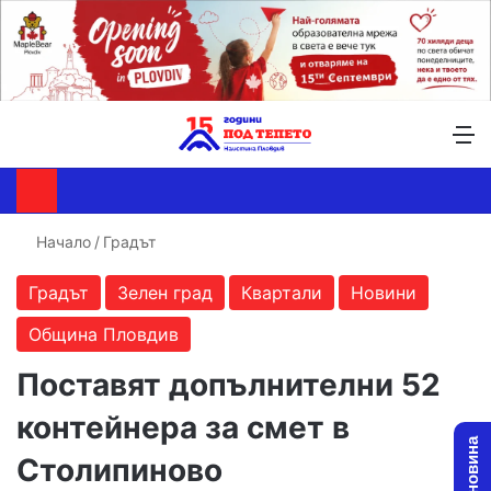
Търсене ...
Switch skin
М
Начало
/
Градът
Градът
Зелен град
Квартали
Новини
Община Пловдив
Поставят допълнителни 52
контейнера за смет в
Столипиново