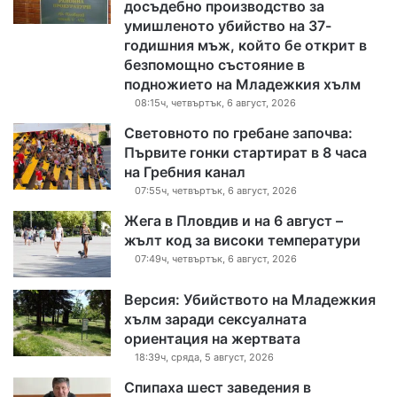
досъдебно производство за
умишленото убийство на 37-
годишния мъж, който бе открит в
безпомощно състояние в
подножието на Младежкия хълм
08:15ч, четвъртък, 6 август, 2026
Световното по гребане започва:
Първите гонки стартират в 8 часа
на Гребния канал
07:55ч, четвъртък, 6 август, 2026
Жега в Пловдив и на 6 август –
жълт код за високи температури
07:49ч, четвъртък, 6 август, 2026
Версия: Убийството на Младежкия
хълм заради сексуалната
ориентация на жертвата
18:39ч, сряда, 5 август, 2026
Спипаха шест заведения в