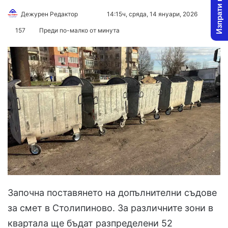
Изпрати новина
Follow
Send
Дежурен Редактор
14:15ч, сряда, 14 януари, 2026
1
on
an
157
Преди по-малко от минута
X
email
Започна поставянето на допълнителни съдове
за смет в Столипиново. За различните зони в
квартала ще бъдат разпределени 52