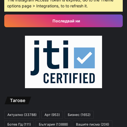
options page > Integrations, to to refresh it.
Последвай ни
Тагове
Актуално
(33788)
Арт
(953)
Бизнес
(1652)
Ботев Пд
(111)
България
(13888)
Вашите писма
(206)