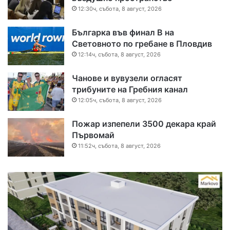
12:30ч, събота, 8 август, 2026
Българка във финал B на
Световното по гребане в Пловдив
12:14ч, събота, 8 август, 2026
Чанове и вувузели огласят
трибуните на Гребния канал
12:05ч, събота, 8 август, 2026
Пожар изпепели 3500 декара край
Първомай
11:52ч, събота, 8 август, 2026