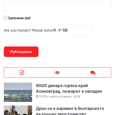
:
*
Запомни ме!
Are you human? Please solve:
6000 декара горяха край
Асеновград, пожарът е овладян
17:07ч, събота, 8 август, 2026
Дрон се е взривил в българското
въздушно пространство