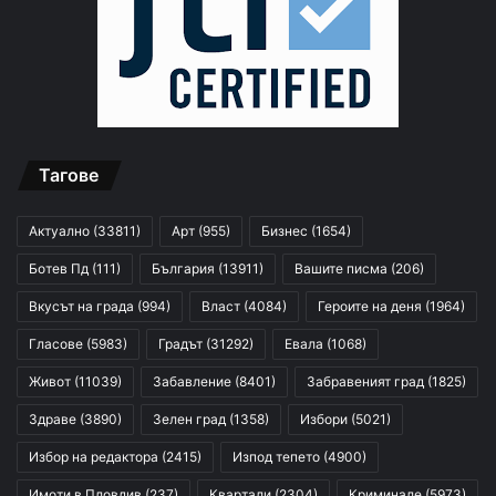
Тагове
Актуално
(33811)
Арт
(955)
Бизнес
(1654)
Ботев Пд
(111)
България
(13911)
Вашите писма
(206)
Вкусът на града
(994)
Власт
(4084)
Героите на деня
(1964)
Гласове
(5983)
Градът
(31292)
Евала
(1068)
Живот
(11039)
Забавление
(8401)
Забравеният град
(1825)
Здраве
(3890)
Зелен град
(1358)
Избори
(5021)
Избор на редактора
(2415)
Изпод тепето
(4900)
Имоти в Пловдив
(237)
Квартали
(2304)
Криминале
(5973)