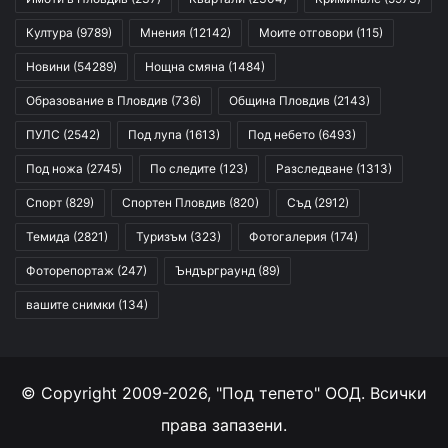
Култура
(9789)
Мнения
(12142)
Моите отговори
(115)
Новини
(54289)
Нощна смяна
(1484)
Образование в Пловдив
(736)
Община Пловдив
(2143)
ПУЛС
(2542)
Под лупа
(1613)
Под небето
(6493)
Под ножа
(2745)
По следите
(123)
Разследване
(1313)
Спорт
(829)
Спортен Пловдив
(820)
Съд
(2912)
Темида
(2821)
Туризъм
(323)
Фотогалерия
(174)
Фоторепортаж
(247)
Ъндърграунд
(89)
вашите снимки
(134)
© Copyright 2009-2026, "Под тепето" ООД. Всички
права запазени.