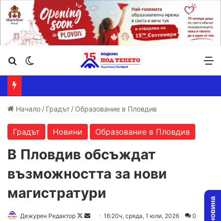
Търсене ...
Switch skin
М
Начало
/
Градът
/
Образование в Пловдив
Градът
Новини
Образование в Пловдив
В Пловдив обсъждат
възможността за нови
магистратури
Follow
Send
Дежурен Редактор
16:20ч, сряда, 1 юли, 2026
0