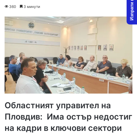
Изпрати новина
on
an
360
3 минути
X
email
Областният управител на
Пловдив: Има остър недостиг
на кадри в ключови сектори