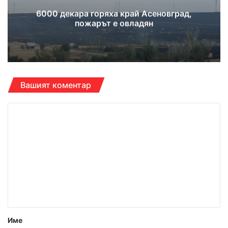
6000 декара горяха край Асеновград,
пожарът е овладян
Вашият коментар
К
о
м
е
н
т
а
р
Име