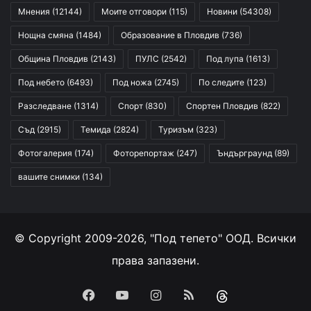
Мнения
(12144)
Моите отговори
(115)
Новини
(54308)
Нощна смяна
(1484)
Образование в Пловдив
(736)
Община Пловдив
(2143)
ПУЛС
(2542)
Под лупа
(1613)
Под небето
(6493)
Под ножа
(2745)
По следите
(123)
Разследване
(1314)
Спорт
(830)
Спортен Пловдив
(822)
Съд
(2915)
Темида
(2824)
Туризъм
(323)
Фотогалерия
(174)
Фоторепортаж
(247)
Ъндърграунд
(89)
вашите снимки
(134)
© Copyright 2009-2026, "Под тепето" ООД. Всички
права запазени.
Facebook
YouTube
Instagram
RSS
Threads