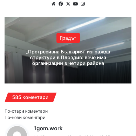
Website
Facebook
X
YouTube
Instagram
Градът
„Прогресивна България“ изгражда
структури в Пловдив: вече има
организации в четири района
585 коментари
Навигация
По-стари коментари
По-нови коментари
за
к
1gom.work
коментарите
а