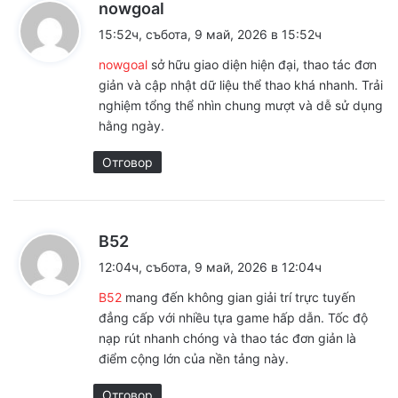
к
nowgoal
а
15:52ч, събота, 9 май, 2026 в 15:52ч
з
nowgoal
sở hữu giao diện hiện đại, thao tác đơn
а
giản và cập nhật dữ liệu thể thao khá nhanh. Trải
:
nghiệm tổng thể nhìn chung mượt và dễ sử dụng
hằng ngày.
Отговор
к
B52
а
12:04ч, събота, 9 май, 2026 в 12:04ч
з
B52
mang đến không gian giải trí trực tuyến
а
đẳng cấp với nhiều tựa game hấp dẫn. Tốc độ
:
nạp rút nhanh chóng và thao tác đơn giản là
điểm cộng lớn của nền tảng này.
Отговор