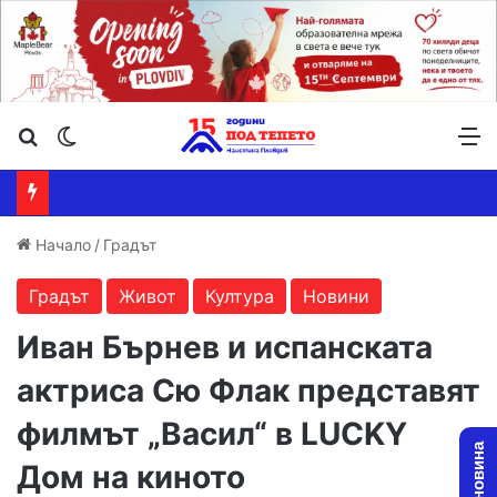
Търсене ...
Switch skin
М
Начало
/
Градът
Градът
Живот
Култура
Новини
Иван Бърнев и испанската
актриса Сю Флак представят
филмът „Васил“ в LUCKY
Дом на киното