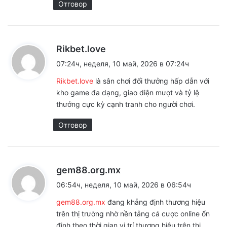
Отговор
к
Rikbet.love
а
07:24ч, неделя, 10 май, 2026 в 07:24ч
з
Rikbet.love
là sân chơi đổi thưởng hấp dẫn với
а
kho game đa dạng, giao diện mượt và tỷ lệ
:
thưởng cực kỳ cạnh tranh cho người chơi.
Отговор
к
gem88.org.mx
а
06:54ч, неделя, 10 май, 2026 в 06:54ч
з
gem88.org.mx
đang khẳng định thương hiệu
а
trên thị trường nhờ nền tảng cá cược online ổn
:
định theo thời gian.vị trí thương hiệu trên thị