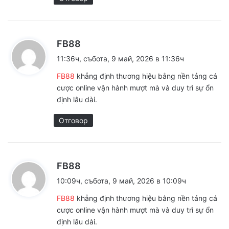
к
FB88
а
11:36ч, събота, 9 май, 2026 в 11:36ч
з
FB88
khẳng định thương hiệu bằng nền tảng cá
а
cược online vận hành mượt mà và duy trì sự ổn
:
định lâu dài.
Отговор
к
FB88
а
10:09ч, събота, 9 май, 2026 в 10:09ч
з
FB88
khẳng định thương hiệu bằng nền tảng cá
а
cược online vận hành mượt mà và duy trì sự ổn
:
định lâu dài.