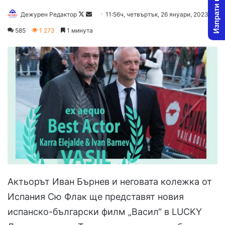
Изпрати новина
Follow
Send
Дежурен Редактор
11:56ч, четвъртък, 26 януари, 2023
on
an
585
1 273
1 минута
X
email
Актьорът Иван Бърнев и неговата колежка от
Испания Сю Флак ще представят новия
испанско-български филм „Васил“ в LUCKY