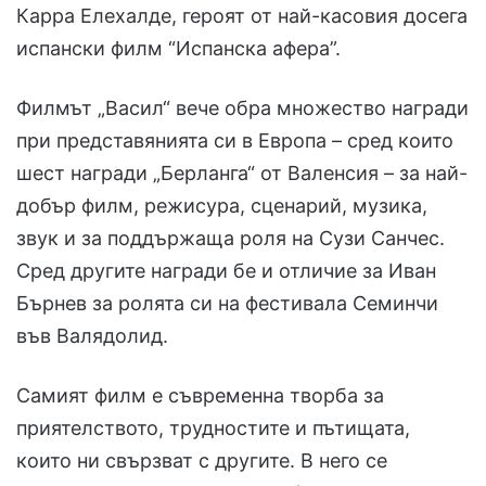
Карра Елехалде, героят от най-касовия досега
испански филм “Испанска афера”.
Филмът „Васил“ вече обра множество награди
при представянията си в Европа – сред които
шест награди „Берланга“ от Валенсия – за най-
добър филм, режисура, сценарий, музика,
звук и за поддържаща роля на Сузи Санчес.
Сред другите награди бе и отличие за Иван
Бърнев за ролята си на фестивала Семинчи
във Валядолид.
Самият филм е съвременна творба за
приятелството, трудностите и пътищата,
които ни свързват с другите. В него се