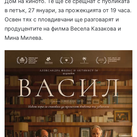
Дом на киното. Те ще се срещнат с публиката
в петък, 27 януари, за прожекцията от 19 часа.
Освен тях с пловдивчани ще разговарят и
продуцентите на филма Весела Казакова и
Мина Милева.