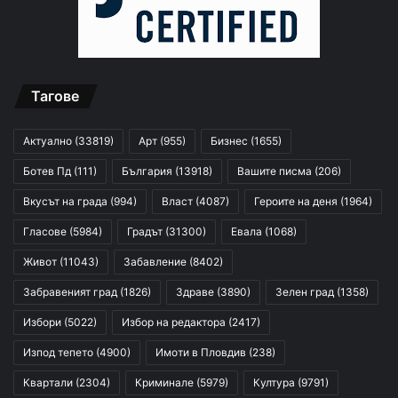
Тагове
Актуално
(33819)
Арт
(955)
Бизнес
(1655)
Ботев Пд
(111)
България
(13918)
Вашите писма
(206)
Вкусът на града
(994)
Власт
(4087)
Героите на деня
(1964)
Гласове
(5984)
Градът
(31300)
Евала
(1068)
Живот
(11043)
Забавление
(8402)
Забравеният град
(1826)
Здраве
(3890)
Зелен град
(1358)
Избори
(5022)
Избор на редактора
(2417)
Изпод тепето
(4900)
Имоти в Пловдив
(238)
Квартали
(2304)
Криминале
(5979)
Култура
(9791)