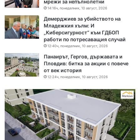
мрежи за непълнолетни
14:16ч, понеделник, 10 август, 2026
Демерджиев за убийството на
Младежкия хълм: И
„Киберсигурност“ към ГДБОП
работи по потресаващия случай
12:40ч, понеделник, 10 август, 2026
Панаирът, Гергов, държавата и
Пловдив: битка за акции с повече
от век история
12:24ч, понеделник, 10 август, 2026