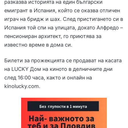
разказва историята на един български
емигрант в Испания, който се оказва отличен
играч на бридж и шах. След пристигането си в
Испания той спи на улицата, докато Алфредо –
пенсиониран архитект, го приютява за
известно време в дома си.
Билети за прожекцията се продават на касата
на LUCKY Дом на киното в делничните дни
след 16:00 часа, както и онлайн на
kinolucky.com.