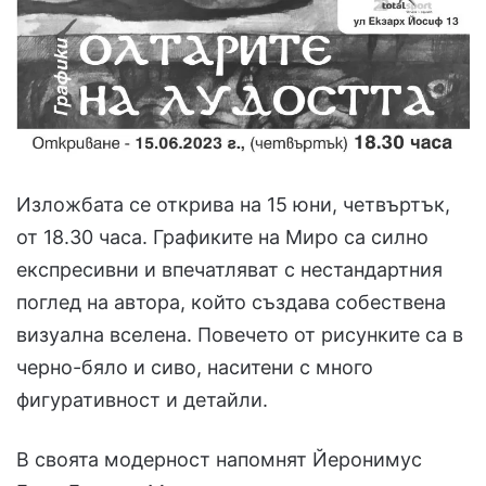
Изложбата се открива на 15 юни, четвъртък,
от 18.30 часа. Графиките на Миро са силно
експресивни и впечатляват с нестандартния
поглед на автора, който създава собествена
визуална вселена. Повечето от рисунките са в
черно-бяло и сиво, наситени с много
фигуративност и детайли.
В своята модерност напомнят Йеронимус