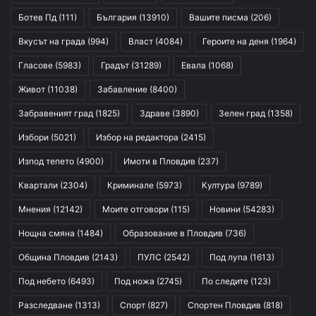
Ботев Пд
(111)
България
(13910)
Вашите писма
(206)
Вкусът на града
(994)
Власт
(4084)
Героите на деня
(1964)
Гласове
(5983)
Градът
(31289)
Евала
(1068)
Живот
(11038)
Забавление
(8400)
Забравеният град
(1825)
Здраве
(3890)
Зелен град
(1358)
Избори
(5021)
Избор на редактора
(2415)
Изпод тепето
(4900)
Имоти в Пловдив
(237)
Квартали
(2304)
Криминале
(5973)
Култура
(9789)
Мнения
(12142)
Моите отговори
(115)
Новини
(54283)
Нощна смяна
(1484)
Образование в Пловдив
(736)
Община Пловдив
(2143)
ПУЛС
(2542)
Под лупа
(1613)
Под небето
(6493)
Под ножа
(2745)
По следите
(123)
Разследване
(1313)
Спорт
(827)
Спортен Пловдив
(818)