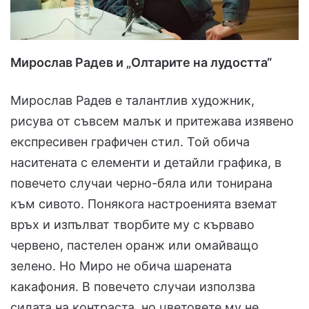
Мирослав Радев и „Олтарите на лудостта“
Мирослав Радев е талантлив художник,
рисува от съвсем малък и притежава изявено
експресивен графичен стил. Той обича
наситената с елементи и детайли графика, в
повечето случаи черно-бяла или тонирана
към сивото. Понякога настроенията вземат
връх и изпълват творбите му с кърваво
червено, пастелен оранж или омайващо
зелено. Но Миро не обича шарената
какафония. В повечето случаи използва
силата на контраста, но цветовете му не