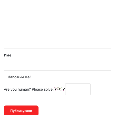
о
м
е
н
т
а
р
Име
:
*
Запомни ме!
Are you human? Please solve: