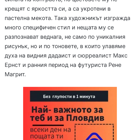
крещят с яркостта си, а са укротени в
пастелна мекота. Така художникът изгражда
много специфичен стил и нещата му се
разпознават веднага, не само по уникалния
рисунък, но и по тоновете, в които улавяме
духа на видния дадаист и сюрреалист Макс
Ернст и ранния период на футуриста Рене
Магрит.