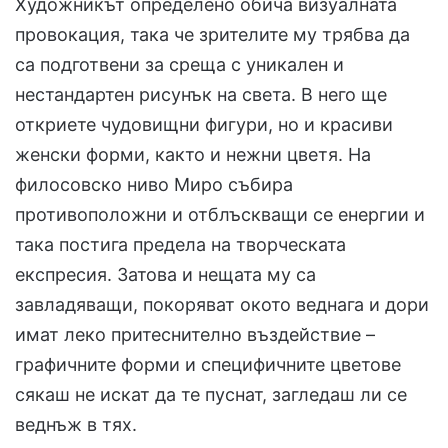
Художникът определено обича визуалната
провокация, така че зрителите му трябва да
са подготвени за среща с уникален и
нестандартен рисунък на света. В него ще
откриете чудовищни фигури, но и красиви
женски форми, както и нежни цветя. На
филосовско ниво Миро събира
противоположни и отблъскващи се енергии и
така постига предела на творческата
експресия. Затова и нещата му са
завладяващи, покоряват окото веднага и дори
имат леко притеснително въздействие –
графичните форми и специфичните цветове
сякаш не искат да те пуснат, загледаш ли се
веднъж в тях.