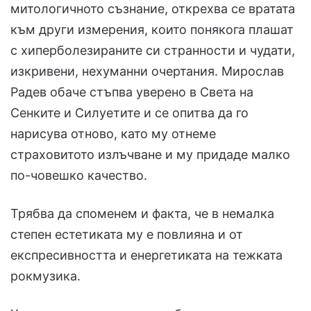
митологичното съзнание, открехва се вратата
към други измерения, които понякога плашат
с хиперболезираните си странности и чудати,
изкривени, нехуманни очертания. Мирослав
Радев обаче стъпва уверено в Света на
Сенките и Силуетите и се опитва да го
нарисува отново, като му отнеме
страховитото излъчване и му придаде малко
по-човешко качество.
Трябва да споменем и факта, че в немалка
степен естетиката му е повлияна и от
експресивността и енергетиката на тежката
рокмузика.