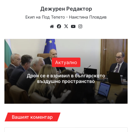
Дежурен Редактор
Екип на Под Тепето - Наистина Пловдив
Website
Facebook
X
YouTube
Instagram
Актуално
Дрон се е взривил в българското
въздушно пространство
Вашият коментар
К