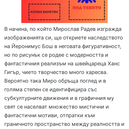
В начина, по който Мирослав Радев изгражда
изображенията си, ще откриете наследството
на Йеронимус Бош в неговата фигуративност,
но по рисунък се родее с модерността и
фантастичния реализъм на швейцареца Ханс
Гигър, чието творчество много харесва.
Вероятно така Миро обръща поглед и в
голяма степен се идентифицира със
субкултурните движения и в графичния му
свят се населват множество мистични и
фантастични мотиви, отпратки към
граничното пространство между реалността и