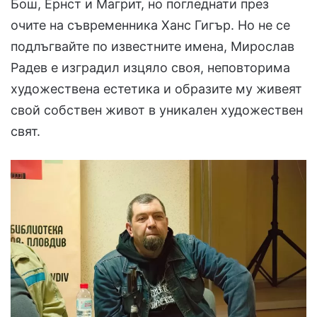
Бош, Ернст и Магрит, но погледнати през
очите на съвременника Ханс Гигър. Но не се
подлъгвайте по известните имена, Мирослав
Радев е изградил изцяло своя, неповторима
художествена естетика и образите му живеят
свой собствен живот в уникален художествен
свят.