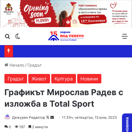
Търсене ...
Switch skin
М
Начало
/
Градът
Градът
Живот
Култура
Новини
Графикът Мирослав Радев с
изложба в Total Sport
Follow
Send
Дежурен Редактор
11:35ч, четвъртък, 15 юни, 2023
on
an
0
197
2 минути
X
email