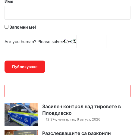
Име
:
*
Запомни ме!
Are you human? Please solve:
Засилен контрол над тировете в
Пловдивско
12:37ч, четвъртък, 6 август, 2026
Разследващите са разкрили