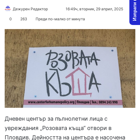
Изпрати новина
Follow
Send
Дежурен Редактор
16:49ч, вторник, 29 април, 2025
on
an
0
263
Преди по-малко от минута
X
email
Дневен център за пълнолетни лица с
увреждания „Розовата къща“ отвори в
Пловдив. Дейността на центъра е насочена