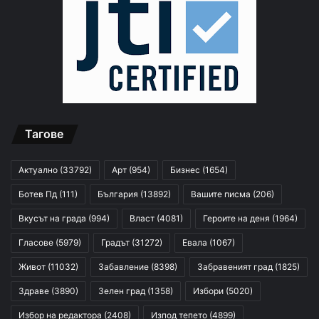
Тагове
Актуално
(33792)
Арт
(954)
Бизнес
(1654)
Ботев Пд
(111)
България
(13892)
Вашите писма
(206)
Вкусът на града
(994)
Власт
(4081)
Героите на деня
(1964)
Гласове
(5979)
Градът
(31272)
Евала
(1067)
Живот
(11032)
Забавление
(8398)
Забравеният град
(1825)
Здраве
(3890)
Зелен град
(1358)
Избори
(5020)
Избор на редактора
(2408)
Изпод тепето
(4899)