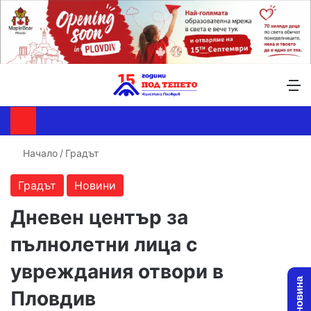
Търсене ...
Switch skin
М
Начало
/
Градът
Градът
Новини
Дневен център за
пълнолетни лица с
увреждания отвори в
Пловдив