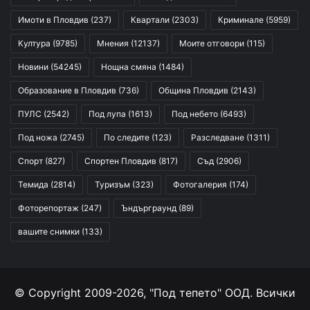
Имоти в Пловдив
(237)
Квартали
(2303)
Криминале
(5959)
Култура
(9785)
Мнения
(12137)
Моите отговори
(115)
Новини
(54245)
Нощна смяна
(1484)
Образование в Пловдив
(736)
Община Пловдив
(2143)
ПУЛС
(2542)
Под лупа
(1613)
Под небето
(6493)
Под ножа
(2745)
По следите
(123)
Разследване
(1311)
Спорт
(827)
Спортен Пловдив
(817)
Съд
(2906)
Темида
(2814)
Туризъм
(323)
Фотогалерия
(174)
Фоторепортаж
(247)
Ъндърграунд
(89)
вашите снимки
(133)
© Copyright 2009-2026, "Под тепето" ООД. Всички