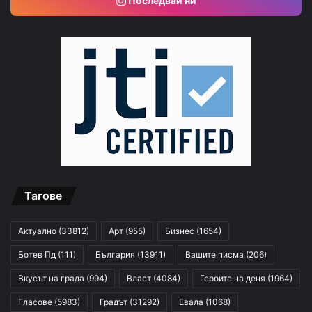
Последвай ни
Тагове
Актуално
(33812)
Арт
(955)
Бизнес
(1654)
Ботев Пд
(111)
България
(13911)
Вашите писма
(206)
Вкусът на града
(994)
Власт
(4084)
Героите на деня
(1964)
Гласове
(5983)
Градът
(31292)
Евала
(1068)