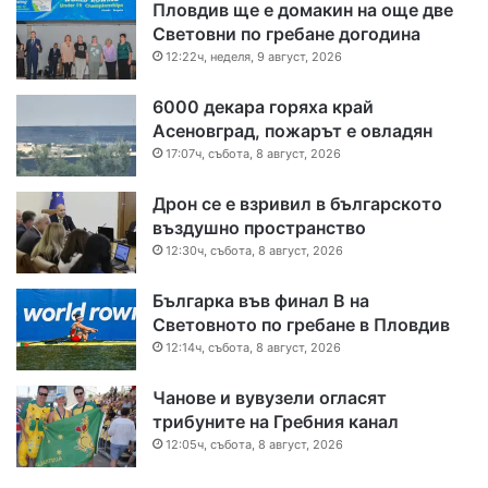
Пловдив ще е домакин на още две
Световни по гребане догодина
12:22ч, неделя, 9 август, 2026
6000 декара горяха край
Асеновград, пожарът е овладян
17:07ч, събота, 8 август, 2026
Дрон се е взривил в българското
въздушно пространство
12:30ч, събота, 8 август, 2026
Българка във финал B на
Световното по гребане в Пловдив
12:14ч, събота, 8 август, 2026
Чанове и вувузели огласят
трибуните на Гребния канал
12:05ч, събота, 8 август, 2026