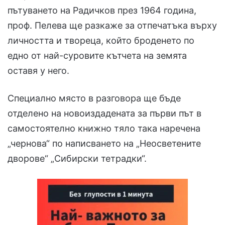
пътуването на Радичков през 1964 година,
проф. Пелева ще разкаже за отпечатъка върху
личността и твореца, който броденето по
едно от най-суровите кътчета на земята
оставя у него.
Специално място в разговора ще бъде
отделено на новоиздадената за първи път в
самостоятелно книжно тяло така наречена
„чернова“ по написването на „Неосветените
дворове“ „Сибирски тетрадки“.