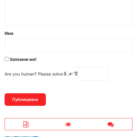
н
т
а
р
Име
:
*
Запомни ме!
Are you human? Please solve: