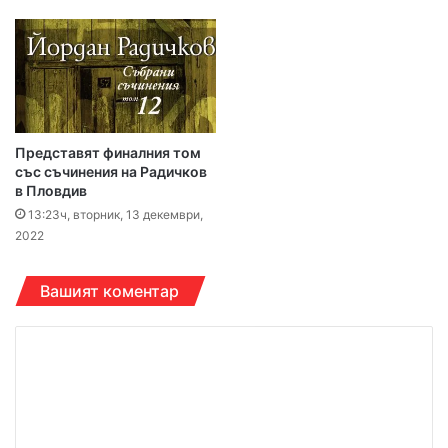
Представят финалния том
със съчинения на Радичков
в Пловдив
13:23ч, вторник, 13 декември,
2022
Вашият коментар
К
о
м
е