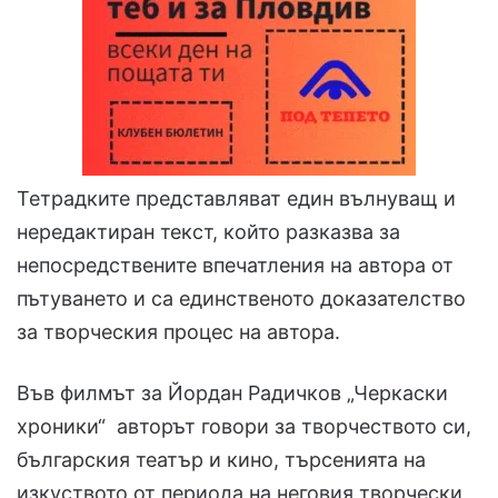
Тетрадките представляват един вълнуващ и
нередактиран текст, който разказва за
непосредствените впечатления на автора от
пътуването и са единственото доказателство
за творческия процес на автора.
Във филмът за Йордан Радичков „Черкаски
хроники“ авторът говори за творчеството си,
българския театър и кино, търсенията на
изкуството от периода на неговия творчески