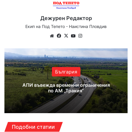
Дежурен Редактор
Екип на Под Тепето - Наистина Пловдив
We
Fa
X
Yo
Ins
bsi
ce
uT
tag
te
bo
ub
ra
ok
e
m
България
АПИ въвежда временни ограничения
по АМ „Тракия“
Подобни статии