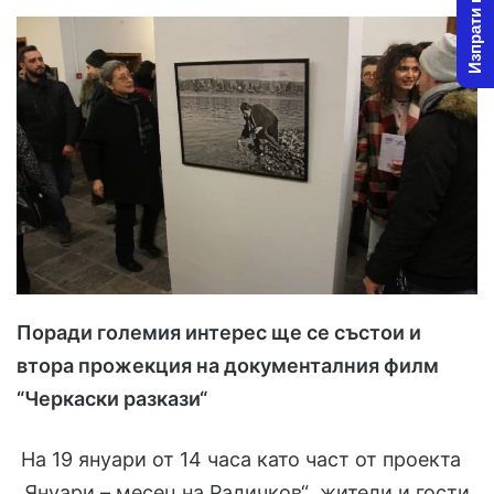
Изпрати новина
l
d
o
a
w
n
o
e
n
m
X
a
i
l
Поради големия интерес ще се състои и
втора прожекция на документалния филм
“Черкаски разкази“
На 19 януари от 14 часа като част от проекта
„Януари – месец на Радичков“ жители и гости