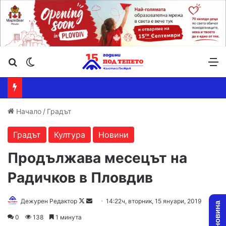
Търсене ...
Switch skin
М
Начало
/
Градът
Градът
Култура
Новини
Продължава месецът на
Радичков в Пловдив
Дежурен Редактор
F
S
14:22ч, вторник, 15 януари, 2019
o
e
0
138
1 минута
l
n