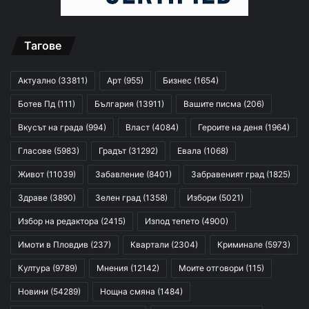
Тагове
Актуално
(33811)
Арт
(955)
Бизнес
(1654)
Ботев Пд
(111)
България
(13911)
Вашите писма
(206)
Вкусът на града
(994)
Власт
(4084)
Героите на деня
(1964)
Гласове
(5983)
Градът
(31292)
Евала
(1068)
Живот
(11039)
Забавление
(8401)
Забравеният град
(1825)
Здраве
(3890)
Зелен град
(1358)
Избори
(5021)
Избор на редактора
(2415)
Изпод тепето
(4900)
Имоти в Пловдив
(237)
Квартали
(2304)
Криминале
(5973)
Култура
(9789)
Мнения
(12142)
Моите отговори
(115)
Новини
(54289)
Нощна смяна
(1484)