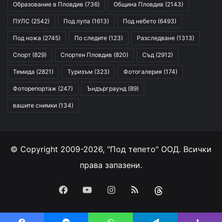
Образование в Пловдив
(736)
Община Пловдив
(2143)
ПУЛС
(2542)
Под лупа
(1613)
Под небето
(6493)
Под ножа
(2745)
По следите
(123)
Разследване
(1313)
Спорт
(829)
Спортен Пловдив
(820)
Съд
(2912)
Темида
(2821)
Туризъм
(323)
Фотогалерия
(174)
Фоторепортаж
(247)
Ъндърграунд
(89)
вашите снимки
(134)
© Copyright 2009-2026, "Под тепето" ООД. Всички
права запазени.
Facebook
YouTube
Instagram
RSS
Threads