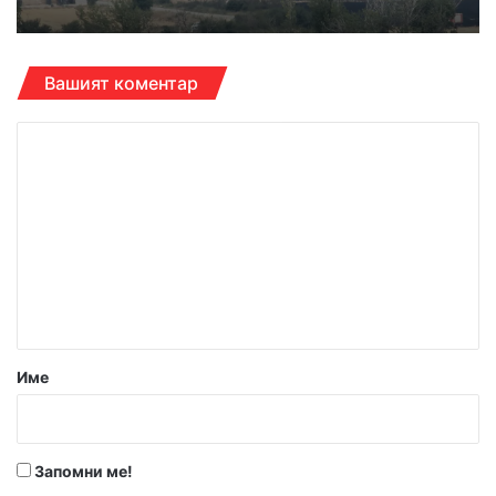
Вашият коментар
К
о
м
е
н
т
а
р
Име
:
*
Запомни ме!