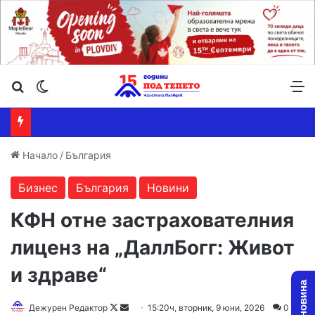
Търсене ...
Switch skin
М
Начало
/
България
Бизнес
България
Новини
КФН отне застрахователния
лиценз на „ДаллБогг: Живот
и здраве“
Follow
Send
Дежурен Редактор
15:20ч, вторник, 9 юни, 2026
0