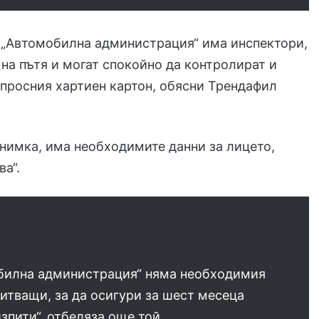
 „Автомобилна администрация“ има инспектори,
 на пътя и могат спокойно да контролират и
просния хартиен картон, обясни Трендафил
снимка, има необходимите данни за лицето,
ва“.
билна администрация“ няма необходимия
итващи, за да осигури за шест месеца
изпити“, отбеляза още той.