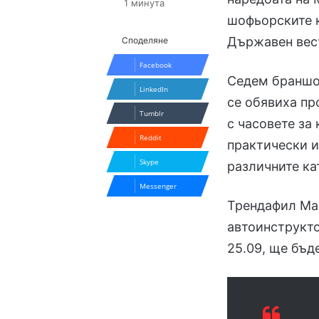
1 минута
шофьорските к
Държавен вест
Споделяне
Facebook
Седем браншо
LinkedIn
се обявиха пр
Tumblr
с часовете за
Reddit
практически и
Skype
различните ка
Messenger
Трендафил Ма
автоинструкто
25.09, ще бъд