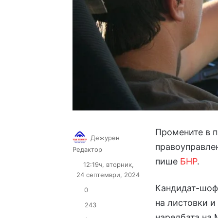
Промените в п
Дежурен
правоуправле
Follow
Send
Редактор
on
an
пише
БНР
.
12:19ч, вторник,
X
email
24 септември, 2024
Кандидат-шоф
0
на листовки и
243
наредбата на 