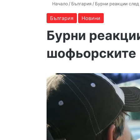
Начало
/
България
/
Бурни реакции след
България
Новини
Бурни реакци
шофьорските