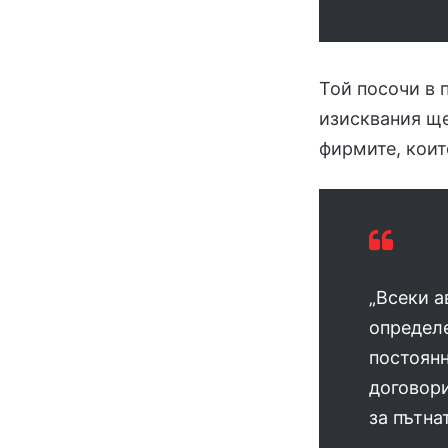
Той посочи в 
изисквания ще
фирмите, коит
„Всеки а
определе
постоянн
договори
за пътна