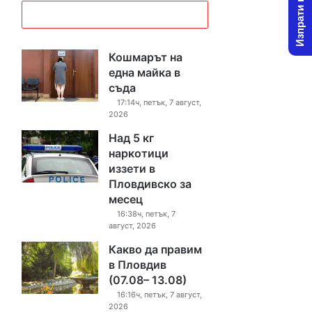
Изпрати новина
Кошмарът на
една майка в
съда
17:14ч, петък, 7 август,
2026
Над 5 кг
наркотици
иззети в
Пловдивско за
месец
16:38ч, петък, 7
август, 2026
Какво да правим
в Пловдив
(07.08– 13.08)
16:16ч, петък, 7 август,
2026