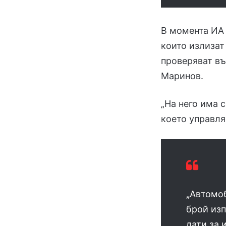
В момента ИА
които излизат
проверяват въ
Маринов.
„На него има 
което управля
„
Автомо
брой изп
дати за 