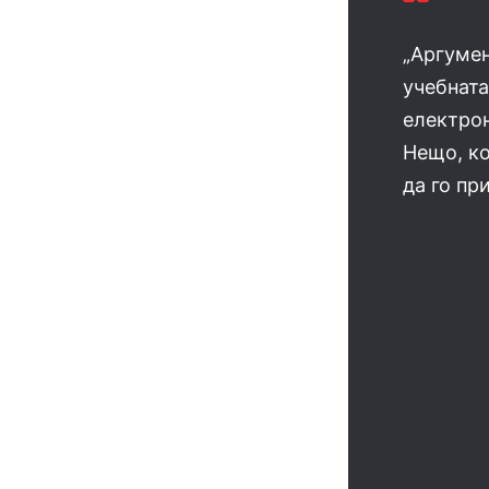
„Аргумен
учебната
електрон
Нещо, ко
да го пр