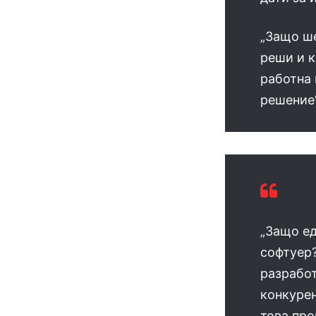
„Защо ше
реши и к
работна 
решение“
„Защо е
софтуер?
разработ
конкурен
това про