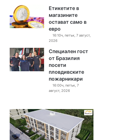
Етикетите в
магазините
остават само в
евро
16:10ч, петък, 7 август,
2026
Специален гост
от Бразилия
посети
пловдивските
пожарникари
16:00ч, петък, 7
август, 2026