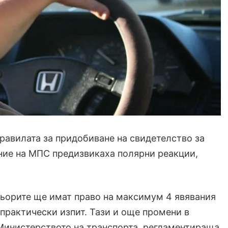
равилата за придобиване на свидетелство за
ние на МПС предизвикаха полярни реакции,
ьорите ще имат право на максимум 4 явявания
 практически изпит. Тази и още промени в
Министерството на транспорта, регламентираща