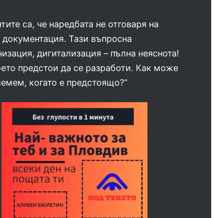
тите са, че наредбата не отговаря на
 документация. Тази въпросна
изация, дигитализация – пълна неяснота!
ето предстои да се разработи. Как може
иемем, когато е предстоящо?“