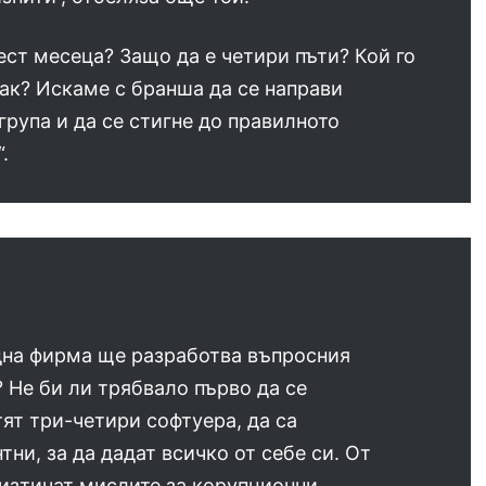
ст месеца? Защо да е четири пъти? Кой го
ак? Искаме с бранша да се направи
група и да се стигне до правилното
.
дна фирма ще разработва въпросния
 Не би ли трябвало първо да се
ят три-четири софтуера, да са
тни, за да дадат всичко от себе си. От
изтичат мислите за корупционни