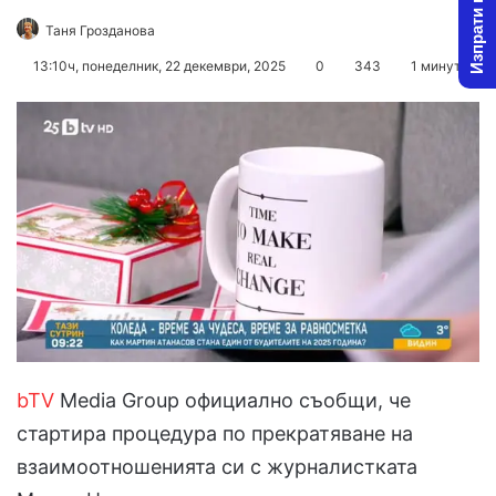
Изпрати новина
Follow
Send
Таня Грозданова
on
an
13:10ч, понеделник, 22 декември, 2025
0
343
1 минута
X
email
bTV
Media Group официално съобщи, че
стартира процедура по прекратяване на
взаимоотношенията си с журналистката