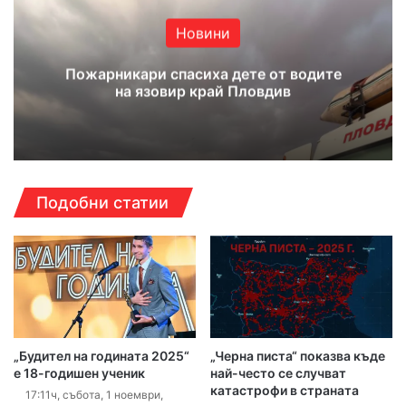
Новини
Пожарникари спасиха дете от водите
на язовир край Пловдив
Подобни статии
„Будител на годината 2025“
„Черна писта“ показва къде
е 18-годишен ученик
най-често се случват
катастрофи в страната
17:11ч, събота, 1 ноември,