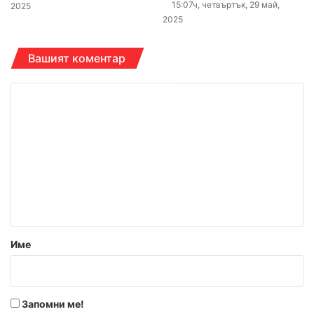
15:07ч, четвъртък, 29 май,
2025
2025
Вашият коментар
К
о
м
е
н
т
а
р
Име
:
*
Запомни ме!