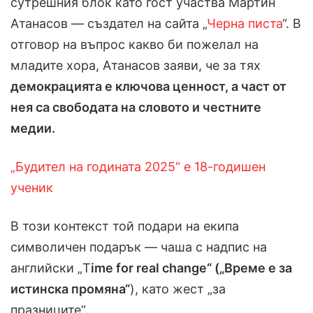
сутрешния блок като гост участва Мартин
Атанасов — създател на сайта „
Черна писта
“. В
отговор на въпрос какво би пожелал на
младите хора, Атанасов заяви, че за тях
демокрацията е ключова ценност, а част от
нея са свободата на словото и честните
медии.
„Будител на годината 2025“ е 18-годишен
ученик
В този контекст той подари на екипа
символичен подарък — чаша с надпис на
английски „T
ime for real change“ („Време е за
истинска промяна“
), като жест „за
празниците“.