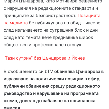
Мария Цънцарова, като мотивира решението
с нарушения на редакционните стандарти и
принципите за безпристрастност.
Позицията
на медията
бе публикувана по обяд – часове
след излъчването на сутрешния блок и дни
след като темата вече предизвика широк
обществен и професионален отзвук.
„Тази сутрин“ без Цънцарова и Йочев
В съобщението си bTV
обвинява Цънцарова в
изразяване на политически позиции в ефир,
публични обвинения срещу редакционното
ръководство и нарушаване на програмната
схема, довело до забавяне на новинарска
емисия
.