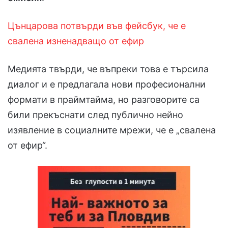
Цънцарова потвърди във фейсбук, че е
свалена изненадващо от ефир
Медията твърди, че въпреки това е търсила
диалог и е предлагала нови професионални
формати в праймтайма, но разговорите са
били прекъснати след публично нейно
изявление в социалните мрежи, че е „свалена
от ефир“.