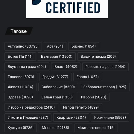
Тагове
Актуално
(33795)
Арт
(954)
Бизнес
(1654)
Ботев Пд
(111)
България
(13900)
Вашите писма
(206)
Вкусът на града
(994)
Власт
(4082)
Героите на деня
(1964)
Гласове
(5979)
Градът
(31277)
Евала
(1067)
Живот
(11034)
Забавление
(8399)
Забравеният град
(1825)
Здраве
(3890)
Зелен град
(1358)
Избори
(5020)
Избор на редактора
(2410)
Изпод тепето
(4899)
Имоти в Пловдив
(237)
Квартали
(2304)
Криминале
(5963)
Култура
(9786)
Мнения
(12138)
Моите отговори
(115)