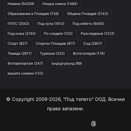
Новини
(54259)
Нощна смяна
(1484)
Образование в Пловдив
(736)
Община Пловдив
(2143)
ПУЛС
(2542)
Под лупа
(1613)
Под небето
(6493)
Под ножа
(2745)
По следите
(123)
Разследване
(1312)
Спорт
(827)
Спортен Пловдив
(817)
Съд
(2907)
Темида
(2817)
Туризъм
(323)
Фотогалерия
(174)
Фоторепортаж
(247)
Ъндърграунд
(89)
вашите снимки
(133)
© Copyright 2009-2026, "Под тепето" ООД. Всички
права запазени.
Facebook
YouTube
Instagram
RSS
Threads