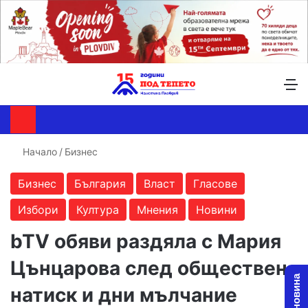
Търсене ...
Switch skin
М
Начало
/
Бизнес
Бизнес
България
Власт
Гласове
Избори
Култура
Мнения
Новини
bTV обяви раздяла с Мария
Цънцарова след обществен
натиск и дни мълчание