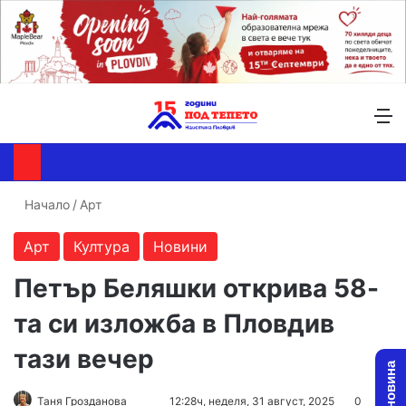
Търсене ...
Switch skin
М
Начало
/
Арт
Арт
Култура
Новини
Петър Беляшки открива 58-
та си изложба в Пловдив
тази вечер
Follow
Send
Таня Грозданова
12:28ч, неделя, 31 август, 2025
0