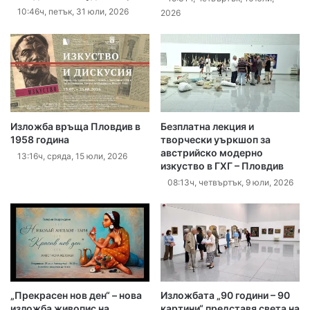
10:46ч, петък, 31 юли, 2026
2026
Изложба връща Пловдив в
Безплатна лекция и
1958 година
творчески уъркшоп за
австрийско модерно
13:16ч, сряда, 15 юли, 2026
изкуство в ГХГ – Пловдив
08:13ч, четвъртък, 9 юли, 2026
„Прекрасен нов ден“ – нова
Изложбата „90 години – 90
изложба живопис на
картини“ представя света на