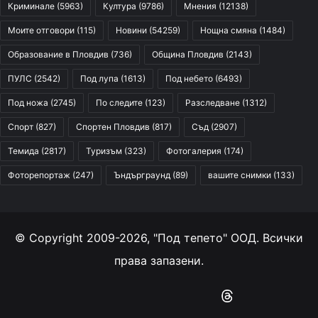
Криминале
(5963)
Култура
(9786)
Мнения
(12138)
Моите отговори
(115)
Новини
(54259)
Нощна смяна
(1484)
Образование в Пловдив
(736)
Община Пловдив
(2143)
ПУЛС
(2542)
Под лупа
(1613)
Под небето
(6493)
Под ножа
(2745)
По следите
(123)
Разследване
(1312)
Спорт
(827)
Спортен Пловдив
(817)
Съд
(2907)
Темида
(2817)
Туризъм
(323)
Фотогалерия
(174)
Фоторепортаж
(247)
Ъндърграунд
(89)
вашите снимки
(133)
© Copyright 2009-2026, "Под тепето" ООД. Всички
права запазени.
Facebook
YouTube
Instagram
RSS
Threads