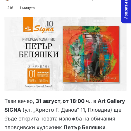
Изпрати новина
on
an
216
1 минута
X
email
Тази вечер,
31 август, от 18:00 ч.
, в
Art Gallery
SIGNA
(ул. „Христо Г. Данов“ 11, Пловдив) ще
бъде открита новата изложба на обичания
пловдивски художник
Петър Беляшки
.