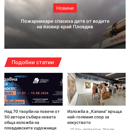
Новини
Пожарникари спасиха дете от водите
на язовир край Пловдив
Подобни статии
Над 70 творби на повече от
Изложба в „Капана“ връща
50 автори събира новата
най-големия спор за
обща изложба на
изкуството
пловдивските художници
15:31ч, четвъртък, 16 юли,