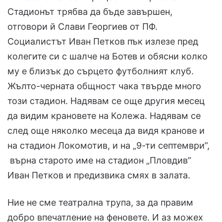
Стадионът трябва да бъде завършен,
отговори й Слави Георгиев от ПФ.
Социалистът Иван Петков пък излезе пред
колегите си с шалче на Ботев и обясни колко
му е близък до сърцето футболният клуб.
Жълто-черната общност чака твърде много
този стадион. Надявам се още другия месец
да видим крановете на Колежа. Надявам се
след още няколко месеца да видя кранове и
на стадион Локомотив, и на „9-ти септември”,
върна старото име на стадион „Пловдив”
Иван Петков и предизвика смях в залата.
Ние не сме театрална трупа, за да правим
добро впечатление на феновете. И аз можех