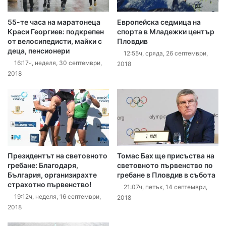
55-те часа на маратонеца
Европейска седмица на
Краси Георгиев: подкрепен
спорта в Младежки център
от велосипедисти, майки с
Пловдив
деца, пенсионери
12:55ч, сряда, 26 септември,
16:17ч, неделя, 30 септември,
2018
2018
Президентът на световното
Томас Бах ще присъства на
гребане: Благодаря,
световното първенство по
България, организирахте
гребане в Пловдив в събота
страхотно първенство!
21:07ч, петък, 14 септември,
19:12ч, неделя, 16 септември,
2018
2018