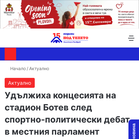
Търсене ...
Switch skin
М
Начало
/
Актуално
Актуално
Удължиха концесията на
стадион Ботев след
спортно-политически дебат
в местния парламент