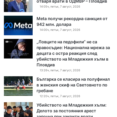
отваря врати в ОДМВР – Пловдив
14:05ч, петък, 7 август, 2026
Meta получи рекордна санкция от
942 млн. долара
14:00ч, петък, 7 август, 2026
„Ловците на педофили“ не са
правосъдие: Национална мрежа за
децата с остра реакция след
убийството на Младежкия хълм в
Пловдив
13:26ч, петък, 7 август, 2026
Българка се класира на полуфинал
в женския скиф на Световното по
гребане
12:20ч, петък, 7 август, 2026
Убийството на Младежкия хълм:
Делото за постоянния арест
започна при закрити врати