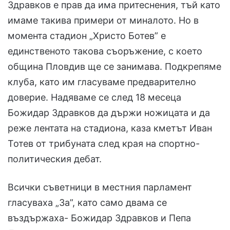
Здравков е прав да има притеснения, тъй като
имаме такива примери от миналото. Но в
момента стадион „Христо Ботев” е
единственото такова съоръжение, с което
община Пловдив ще се занимава. Подкрепяме
клуба, като им гласуваме предварително
доверие. Надяваме се след 18 месеца
Божидар Здравков да държи ножицата и да
реже лентата на стадиона, каза кметът Иван
Тотев от трибуната след края на спортно-
политическия дебат.
Всички съветници в местния парламент
гласуваха „За”, като само двама се
въздържаха- Божидар Здравков и Пепа