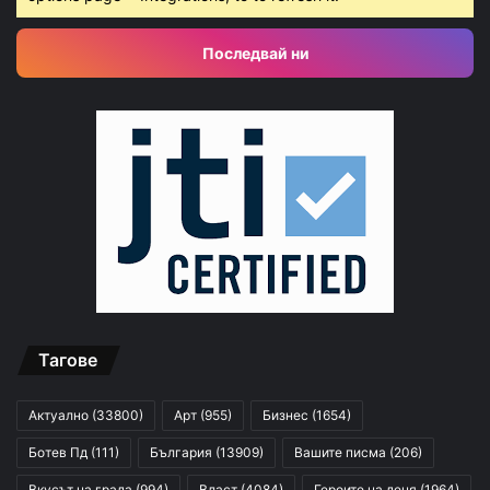
Последвай ни
Тагове
Актуално
(33800)
Арт
(955)
Бизнес
(1654)
Ботев Пд
(111)
България
(13909)
Вашите писма
(206)
Вкусът на града
(994)
Власт
(4084)
Героите на деня
(1964)