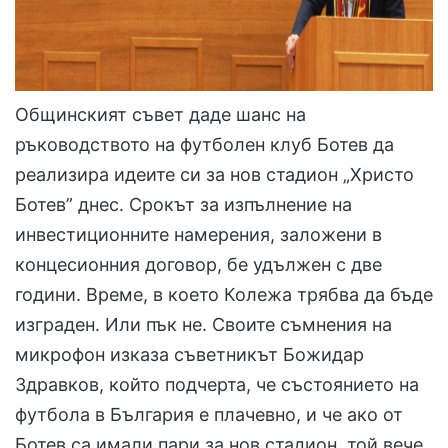
Общинският съвет даде шанс на
ръководството на футболен клуб Ботев да
реализира идеите си за нов стадион „Христо
Ботев” днес. Срокът за изпълнение на
инвестиционните намерения, заложени в
концесионния договор, бе удължен с две
години. Време, в което Колежа трябва да бъде
изграден. Или пък не. Своите съмнения на
микрофон изказа съветникът Божидар
Здравков, който подчерта, че състоянието на
футбола в България е плачевно, и че ако от
Ботев са имали пари за нов стадион, той вече