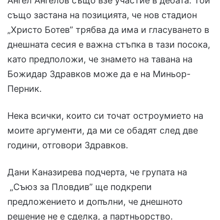
Ангел Ангелов също взе участие в дебата. Той
също застана на позицията, че нов стадион
„Христо Ботев” трябва да има и гласуването в
днешната сесия е важна стъпка в тази посока,
като предположи, че знамето на тавана на
Божидар Здравков може да е на Миньор-
Перник.
Нека всички, които си точат остроумието на
моите аргументи, да ми се обадят след две
години, отговори Здравков.
Дани Каназирева подчерта, че групата на
„Съюз за Пловдив” ще подкрепи
предложението и допълни, че днешното
решение не е сделка, а партньорство.