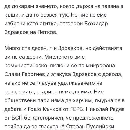
да докарам знамето, което държа на тавана в
къщи, и да го развея тук. Но ние не сме
избрани като агитка, отговори Божидар
Здравков на Петков.
Много сте десен, г-н Здравков, но действията
ви не са десни. Мисленето ви е
комунистическо, включи се по микрофона
Слави Георгиев и атакува Здравков с довода,
че ако не се гласува удължаването на
концесията, стадион няма да има. Ние
обществени пари няма да харчим, гмурна се в
дебата и Гошо Къчков от ГЕРБ. Николай Радев
от БСП бе категоричен, че предложението
трябва да се гласува. А Стефан Пуслийски