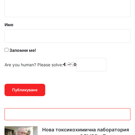
т
а
р
Име
:
*
Запомни ме!
Are you human? Please solve:
Нова токсикохимична лаборатория