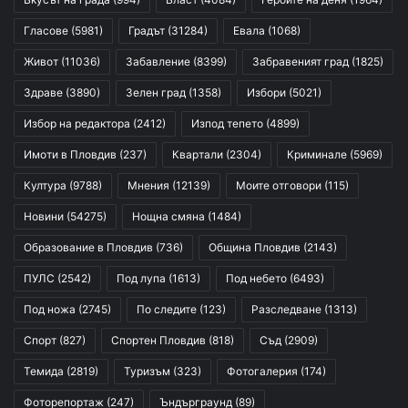
Гласове
(5981)
Градът
(31284)
Евала
(1068)
Живот
(11036)
Забавление
(8399)
Забравеният град
(1825)
Здраве
(3890)
Зелен град
(1358)
Избори
(5021)
Избор на редактора
(2412)
Изпод тепето
(4899)
Имоти в Пловдив
(237)
Квартали
(2304)
Криминале
(5969)
Култура
(9788)
Мнения
(12139)
Моите отговори
(115)
Новини
(54275)
Нощна смяна
(1484)
Образование в Пловдив
(736)
Община Пловдив
(2143)
ПУЛС
(2542)
Под лупа
(1613)
Под небето
(6493)
Под ножа
(2745)
По следите
(123)
Разследване
(1313)
Спорт
(827)
Спортен Пловдив
(818)
Съд
(2909)
Темида
(2819)
Туризъм
(323)
Фотогалерия
(174)
Фоторепортаж
(247)
Ъндърграунд
(89)