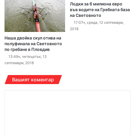
Лодки за 6 милиона евро
във водите на Гребната база
на Световното
17:07ч, сряда, 12 септември,
2018
Наша двойка скул отива на
полуфинала на Световното
по гребане в Пловдив
13:49ч, четвъртък, 13
септември, 2018
Вашият коментар
К
о
м
е
н