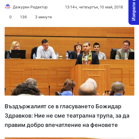
Изпрати новина
Дежурен Редактор
F
S
13:14ч, четвъртък, 10 май, 2018
o
e
0
136
3 минути
l
n
l
d
o
a
w
n
o
e
n
m
X
a
i
l
Въздържалият се в гласуването Божидар
Здравков: Ние не сме театрална трупа, за да
правим добро впечатление на феновете