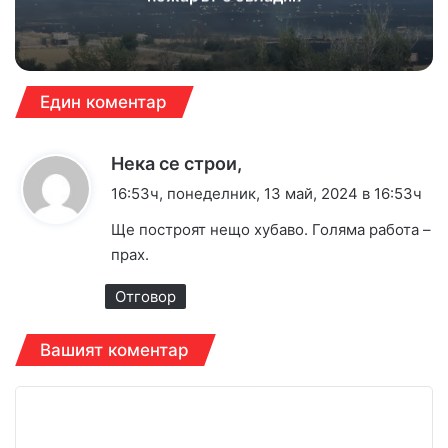
Един коментар
к
Нека се строи,
а
16:53ч, понеделник, 13 май, 2024 в 16:53ч
з
Ще построят нещо хубаво. Голяма работа –
а
прах.
:
Отговор
Вашият коментар
К
о