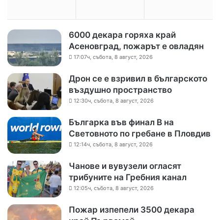
6000 декара горяха край
Асеновград, пожарът е овладян
17:07ч, събота, 8 август, 2026
Дрон се е взривил в българското
въздушно пространство
12:30ч, събота, 8 август, 2026
Българка във финал B на
Световното по гребане в Пловдив
12:14ч, събота, 8 август, 2026
Чанове и вувузели огласят
трибуните на Гребния канал
12:05ч, събота, 8 август, 2026
Пожар изпепели 3500 декара