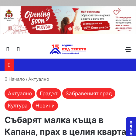
Търсене ...
Switch skin
М
Начало
/
Актуално
Актуално
Градът
Забравеният град
Култура
Новини
Събарят малка къща в
Капана, прах в целия квартал