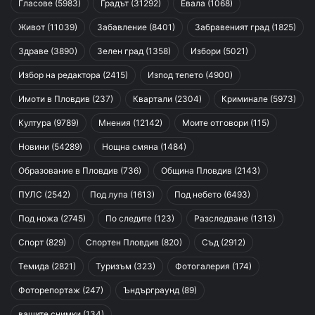
Гласове
(5983)
Градът
(31292)
Евала
(1068)
Живот
(11039)
Забавление
(8401)
Забравеният град
(1825)
Здраве
(3890)
Зелен град
(1358)
Избори
(5021)
Избор на редактора
(2415)
Изпод тепето
(4900)
Имоти в Пловдив
(237)
Квартали
(2304)
Криминале
(5973)
Култура
(9789)
Мнения
(12142)
Моите отговори
(115)
Новини
(54289)
Нощна смяна
(1484)
Образование в Пловдив
(736)
Община Пловдив
(2143)
ПУЛС
(2542)
Под лупа
(1613)
Под небето
(6493)
Под ножа
(2745)
По следите
(123)
Разследване
(1313)
Спорт
(829)
Спортен Пловдив
(820)
Съд
(2912)
Темида
(2821)
Туризъм
(323)
Фотогалерия
(174)
Фоторепортаж
(247)
Ъндърграунд
(89)
вашите снимки
(134)