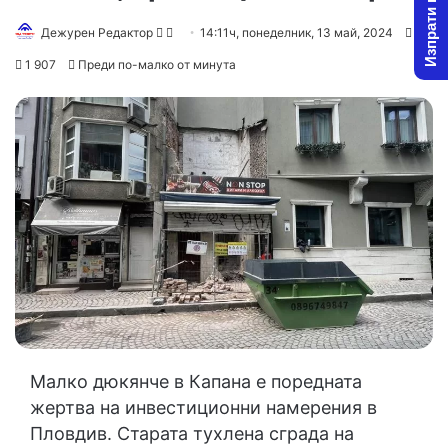
Изпрати новина
Follow
Send
Дежурен Редактор
14:11ч, понеделник, 13 май, 2024
1
on
an
1 907
Преди по-малко от минута
X
email
Малко дюкянче в Капана е поредната
жертва на инвестиционни намерения в
Пловдив. Старата тухлена сграда на