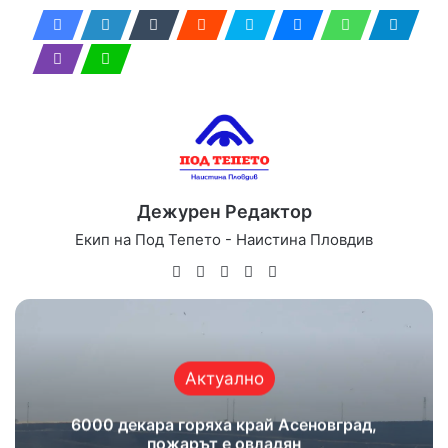
Дежурен Редактор
Екип на Под Тепето - Наистина Пловдив
Website
Facebook
X
YouTube
Instagram
Актуално
6000 декара горяха край Асеновград,
пожарът е овладян