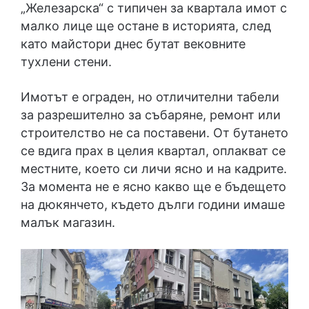
„Железарска“ с типичен за квартала имот с
малко лице ще остане в историята, след
като майстори днес бутат вековните
тухлени стени.
Имотът е ограден, но отличителни табели
за разрешително за събаряне, ремонт или
строителство не са поставени. От бутането
се вдига прах в целия квартал, оплакват се
местните, което си личи ясно и на кадрите.
За момента не е ясно какво ще е бъдещето
на дюкянчето, където дълги години имаше
малък магазин.