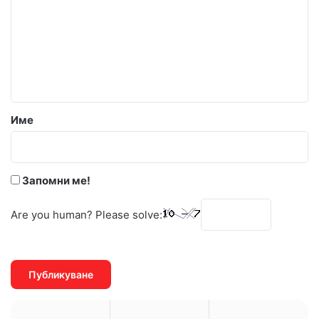
м
е
н
т
а
р
Име
:
*
Запомни ме!
Are you human? Please solve: