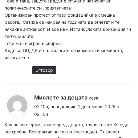
Това е така, защото Градът е спънат и натиснат от
политическите си „приятелчета“
Организиран протест от тази фондацийка е смешна
работа…Сетиха се накрая на годината да отчетат и те
някаква активност. И все към Истанбулската конвенция ги
тегли, милите.
Този мач е игран и свирен.
Къде са ПП, ДБ и т.н. Излагате се момчета и момичета,
излагате се.
Отговор
Мислете за децата
каза:
02:10ч, понеделник, 1 декември, 2025 в
02:10ч
Как не ви е срам, точно пред децата, точно когато Коледа
ще грейне. Безсрамие на такъв светъл ден. Създават