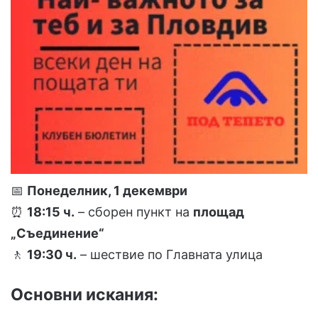
📅
Понеделник, 1 декември
⏰
18:15 ч.
– сборен пункт на
площад
„Съединение“
🚶
19:30 ч.
– шествие по Главната улица
Основни искания: