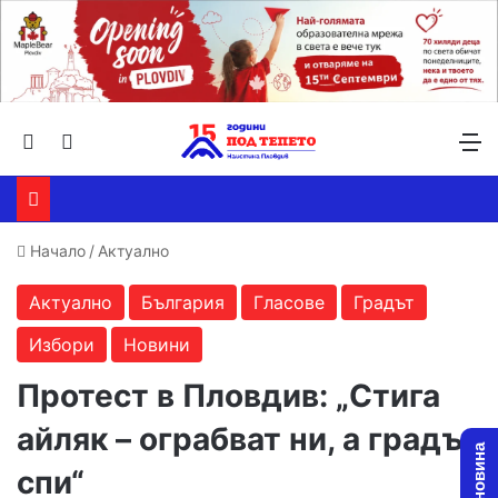
Търсене ...
Switch skin
М
Начало
/
Актуално
Актуално
България
Гласове
Градът
Избори
Новини
Протест в Пловдив: „Стига
айляк – ограбват ни, а градът
спи“