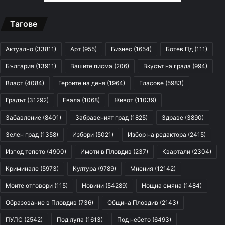
Тагове
Актуално
(33811)
Арт
(955)
Бизнес
(1654)
Ботев Пд
(111)
България
(13911)
Вашите писма
(206)
Вкусът на града
(994)
Власт
(4084)
Героите на деня
(1964)
Гласове
(5983)
Градът
(31292)
Евала
(1068)
Живот
(11039)
Забавление
(8401)
Забравеният град
(1825)
Здраве
(3890)
Зелен град
(1358)
Избори
(5021)
Избор на редактора
(2415)
Изпод тепето
(4900)
Имоти в Пловдив
(237)
Квартали
(2304)
Криминале
(5973)
Култура
(9789)
Мнения
(12142)
Моите отговори
(115)
Новини
(54289)
Нощна смяна
(1484)
Образование в Пловдив
(736)
Община Пловдив
(2143)
ПУЛС
(2542)
Под лупа
(1613)
Под небето
(6493)