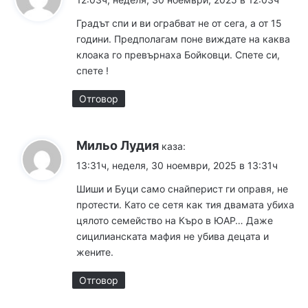
Градът спи и ви ограбват не от сега, а от 15
години. Предполагам поне виждате на каква
клоака го превърнаха Бойковци. Спете си,
спете !
Отговор
Мильо Лудия
каза:
13:31ч, неделя, 30 ноември, 2025 в 13:31ч
Шиши и Буци само снайперист ги оправя, не
протести. Като се сетя как тия двамата убиха
цялото семейство на Къро в ЮАР… Даже
сицилианската мафия не убива децата и
жените.
Отговор