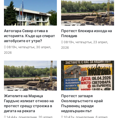
Автогара Север отива в
Протест блокира изхода на
историята. Къде ще спират
Пловдив
автобусите от утре?
08:19ч, четвъртък, 23 април,
08:19ч, четвъртък, 30 април,
2026
2026
Жителите на Марица
Протест затваря
Гардънс излизат отново на
Околовръстното край
протест срещу строежа в
Първенец заради
дигата на реката
недовършен път
14:44ч, понеделник, 20 април,
10:43ч, понеделник, 6 април,