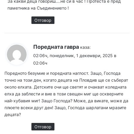
За какви деца говориш….не си в час ! Протеста е пред
паметника на Съединението !
Отговор
Поредната гавра
каза:
02:06ч, понеделник, 1 декември, 2025 в
02:06ч
Поредното безумие и поредната наглост. Защо, Господа
точно на този ден, когато децата на Пловдив ще се съберат
около елхата. Детските очи ще светят и очакват коледната
елха да заблести и вие в този свещен миг ще оскверните
най-хубавия миг! Защо Господа? Може, да викате, може да
плюете всеки друг ден! Защо, Господа шарлатани мразите
децата?
Отговор