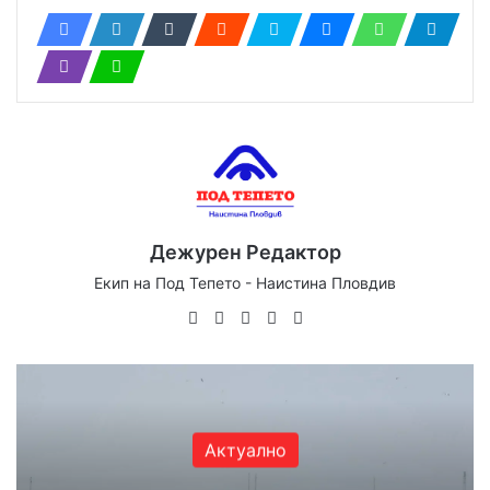
Дежурен Редактор
Екип на Под Тепето - Наистина Пловдив
Website
Facebook
X
YouTube
Instagram
Актуално