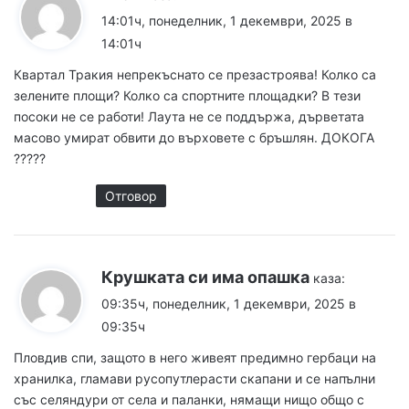
14:01ч, понеделник, 1 декември, 2025 в
14:01ч
Квартал Тракия непрекъснато се презастроява! Колко са
зелените площи? Колко са спортните площадки? В тези
посоки не се работи! Лаута не се поддържа, дърветата
масово умират обвити до върховете с бръшлян. ДОКОГА
?????
Отговор
Крушката си има опашка
каза:
09:35ч, понеделник, 1 декември, 2025 в
09:35ч
Пловдив спи, защото в него живеят предимно гербаци на
хранилка, гламави русопутлерасти скапани и се напълни
със селяндури от села и паланки, нямащи нищо общо с