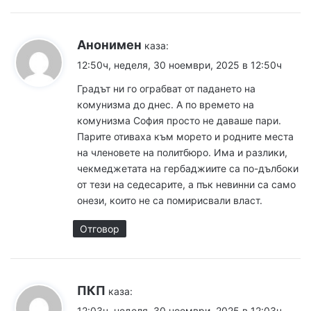
Анонимен
каза:
12:50ч, неделя, 30 ноември, 2025 в 12:50ч
Градът ни го ограбват от падането на
комунизма до днес. А по времето на
комунизма София просто не даваше пари.
Парите отиваха към морето и родните места
на членовете на политбюро. Има и разлики,
чекмеджетата на гербаджиите са по-дълбоки
от тези на седесарите, а пък невинни са само
онези, които не са помирисвали власт.
Отговор
ПКП
каза:
12:03ч, неделя, 30 ноември, 2025 в 12:03ч