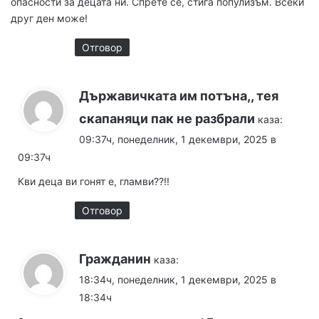
опасности за децата ни. Спрете се, стига популизъм. Всеки
друг ден може!
Отговор
Държавичката им потъна,, тея
скапаняци пак не разбрали
каза:
09:37ч, понеделник, 1 декември, 2025 в
09:37ч
Кви деца ви гонят е, гламви??!!
Отговор
Гражданин
каза:
18:34ч, понеделник, 1 декември, 2025 в
18:34ч