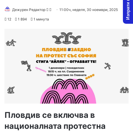
Изпрати новина
Follow
Send
Дежурен Редактор
11:00ч, неделя, 30 ноември, 2025
on
an
12
1 894
1 минута
X
email
Пловдив се включва в
националната протестна