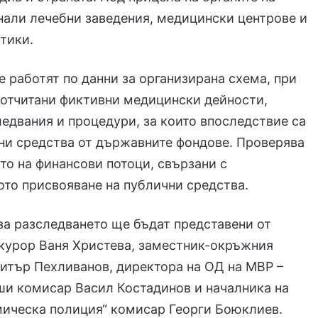
нали лечебни заведения, медицински центрове и
тики.
 работят по данни за организирана схема, при
 отчитани фиктивни медицински дейности,
ледвания и процедури, за които впоследствие са
ни средства от държавните фондове. Проверява
то на финансови потоци, свързани с
то присвояване на публични средства.
а разследването ще бъдат представени от
курор Ваня Христева, заместник-окръжния
итър Пехливанов, директора на ОД на МВР –
ши комисар Васил Костадинов и началника на
мическа полиция“ комисар Георги Боюклиев.