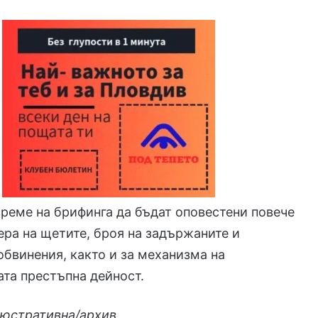
време на брифинга да бъдат оповестени повече
ера на щетите, броя на задържаните и
обвинения, както и за механизма на
та престъпна дейност.
люстративна/архив