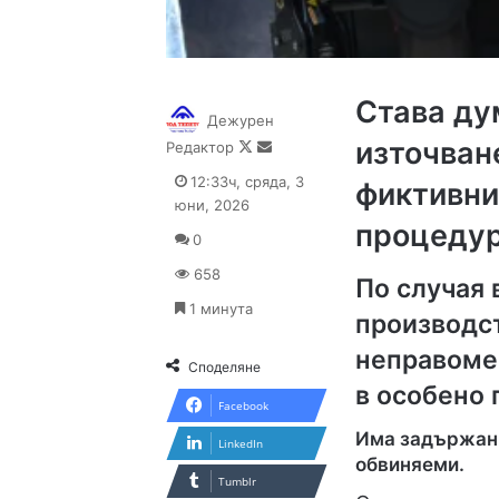
Става ду
Дежурен
източван
Follow
Send
Редактор
on
an
12:33ч, сряда, 3
фиктивни
X
email
юни, 2026
процеду
0
658
По случая 
1 минута
производст
неправоме
Споделяне
в особено
Facebook
Има задържани 
LinkedIn
обвиняеми.
Tumblr