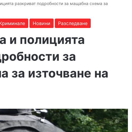
ицията разкриват подробности за мащабна схема за
Криминале
Новини
Разследване
а и полицията
дробности за
а за източване на