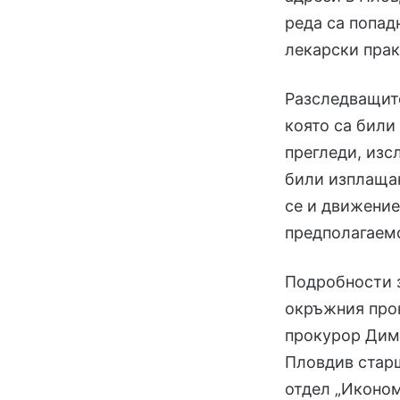
реда са попад
лекарски прак
Разследващите
която са били
прегледи, изс
били изплаща
се и движение
предполагаемо
Подробности з
окръжния про
прокурор Дим
Пловдив стар
отдел „Иконо