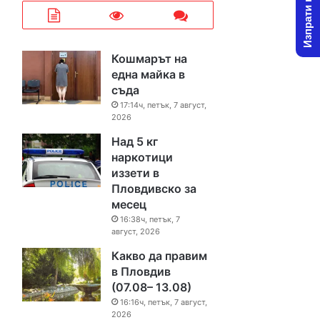
Изпрати новина
Кошмарът на
една майка в
съда
17:14ч, петък, 7 август,
2026
Над 5 кг
наркотици
иззети в
Пловдивско за
месец
16:38ч, петък, 7
август, 2026
Какво да правим
в Пловдив
(07.08– 13.08)
16:16ч, петък, 7 август,
2026