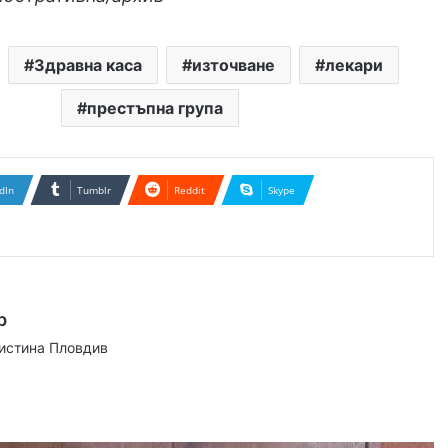
Здравна каса
източване
лекари
престъпна група
dIn
Tumblr
Reddit
Skype
р
аистина Пловдив
ram