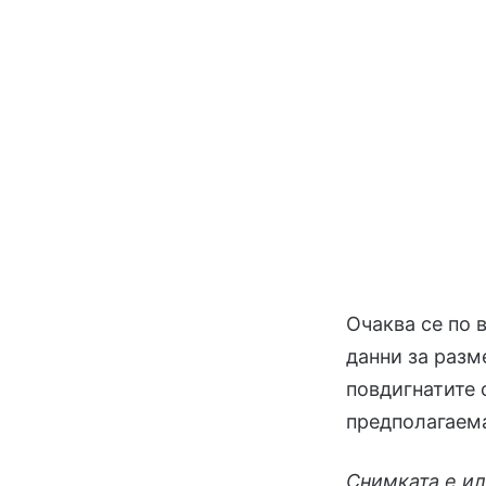
Очаква се по 
данни за разм
повдигнатите 
предполагаема
Снимката е и