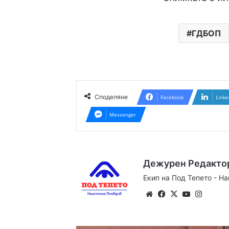
ГДБОП
Споделяне
Facebook
Linke
Messenger
Дежурен Редакто
Екип на Под Тепето - Н
Website
Facebook
X
YouTube
Instag