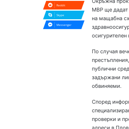
Окръжна прок
Reddit
МВР ще дадат 
Skype
на мащабна сх
Messenger
здравноосигу
осигурителен 
По случая веч
престъпления,
публични сред
задържани лиц
обвиняеми.
Според информ
специализира
проверки и п
адреси в Плов