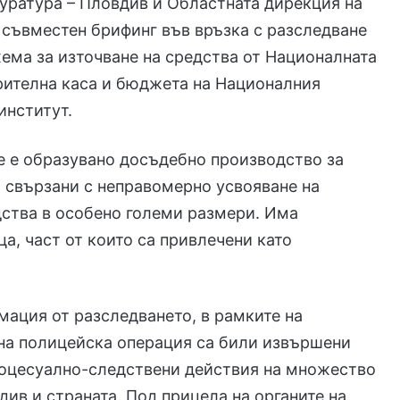
уратура – Пловдив и Областната дирекция на
съвместен брифинг във връзка с разследване
ема за източване на средства от Националната
рителна каса и бюджета на Националния
институт.
е е образувано досъдебно производство за
 свързани с неправомерно усвояване на
ства в особено големи размери. Има
а, част от които са привлечени като
ация от разследването, в рамките на
на полицейска операция са били извършени
роцесуално-следствени действия на множество
див и страната. Под прицела на органите на