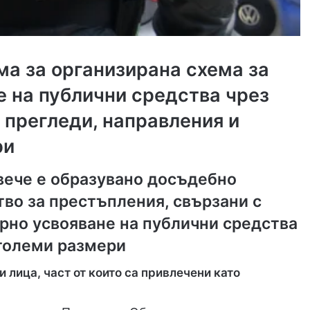
ма за организирана схема за
е на публични средства чрез
 прегледи, направления и
ри
вече е образувано досъдебно
во за престъпления, свързани с
рно усвояване на публични средства
 големи размери
лица, част от които са привлечени като