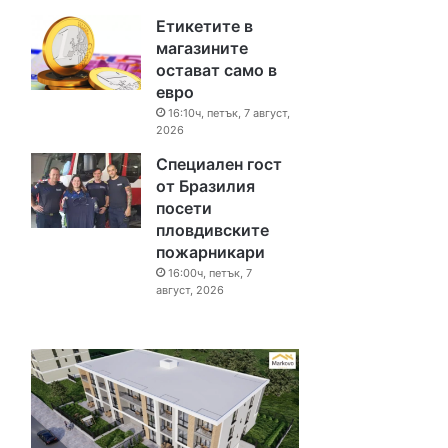
Етикетите в
магазините
остават само в
евро
16:10ч, петък, 7 август,
2026
Специален гост
от Бразилия
посети
пловдивските
пожарникари
16:00ч, петък, 7
август, 2026